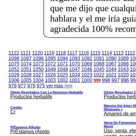
que me dijo que cualqui
hablara y el me iría g
agradecida 100% reco
1122
1121
1120
1119
1118
1117
1116
1115
1114
1113
1112
1098
1097
1096
1095
1094
1093
1092
1091
1090
1089
10
1075
1074
1073
1072
1071
1070
1069
1068
1067
1066
10
1052
1051
1050
1049
1048
1047
1046
1045
1044
1043
10
1029
1028
1027
1026
1025
1024
1023
1022
1021
1020
10
1006
1005
1004
1003
1002
1001
1000
999
998
997
996
99
978
977
976
975
ver mas >>>
Obten Resultados Con La Nutricion Herbalife
Obten Resultados Co
Productos herbalife
Productos herb
Maestra Del Amor M
Credito
Whatsapp +
Cr
Amarres de am
Venta De Fentermina,
Montt
PrÉstamos RÁpido
Uso, venta, efe
PrÉstamos rÁpido