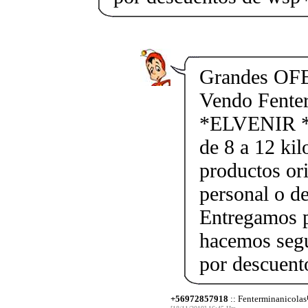
Grandes OF
Vendo Fente
*ELVENIR *
de 8 a 12 kil
productos ori
personal o d
Entregamos p
hacemos segu
por descuen
+56972857918
:: Fenterminanicolas