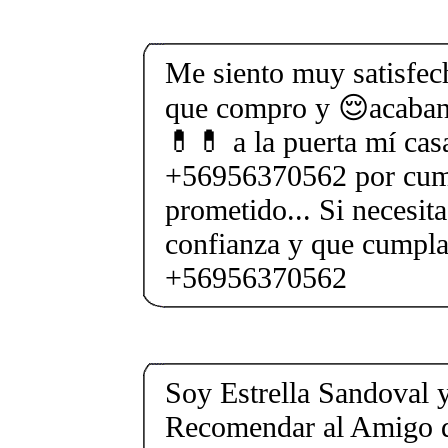
Me siento muy satisfech
que compro y 😌acaban 
💊💊 a la puerta mí casa
+56956370562 por cump
prometido... Si necesita
confianza y que cumpl
+56956370562
Soy Estrella Sandoval 
Recomendar al Amigo 