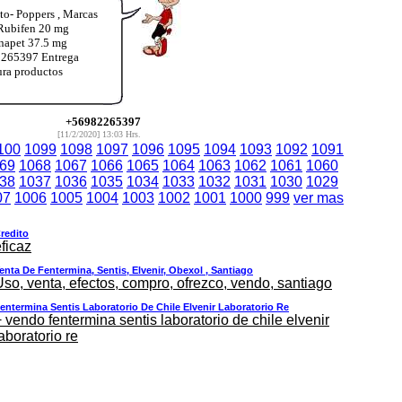
o- Poppers , Marcas
 Rubifen 20 mg
inapet 37.5 mg
2265397 Entrega
ura productos
+56982265397
[11/2/2020] 13:03 Hrs.
100
1099
1098
1097
1096
1095
1094
1093
1092
1091
69
1068
1067
1066
1065
1064
1063
1062
1061
1060
38
1037
1036
1035
1034
1033
1032
1031
1030
1029
07
1006
1005
1004
1003
1002
1001
1000
999
ver mas
redito
ficaz
enta De Fentermina, Sentis, Elvenir, Obexol , Santiago
Uso, venta, efectos, compro, ofrezco, vendo, santiago
entermina Sentis Laboratorio De Chile Elvenir Laboratorio Re
 vendo fentermina sentis laboratorio de chile elvenir
aboratorio re