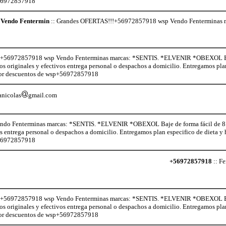
+56972857918
Vendo Fentermin
:: Grandes OFERTAS!!!+56972857918 wsp Vendo Fenterminas
+56972857918 wsp Vendo Fenterminas marcas: *SENTIS. *ELVENIR *OBEXOL Baje d
os originales y efectivos entrega personal o despachos a domicilio. Entregamos pl
 por descuentos de wsp+56972857918
anicolas
gmail.com
o Fenterminas marcas: *SENTIS. *ELVENIR *OBEXOL Baje de forma fácil de 8 a 
os entrega personal o despachos a domicilio. Entregamos plan especifico de dieta 
+56972857918
+56972857918
:: Fe
+56972857918 wsp Vendo Fenterminas marcas: *SENTIS. *ELVENIR *OBEXOL Baje d
os originales y efectivos entrega personal o despachos a domicilio. Entregamos pl
 por descuentos de wsp+56972857918