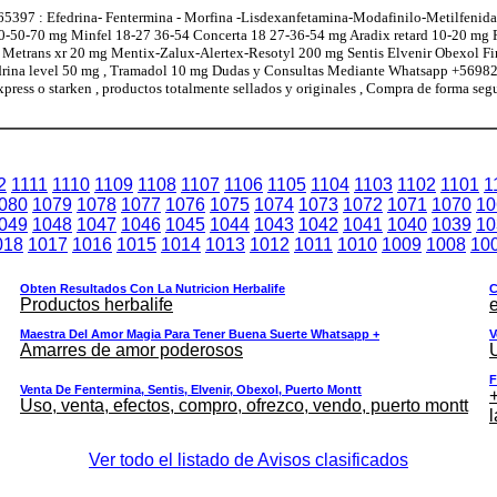
97 : Efedrina- Fentermina - Morfina -Lisdexanfetamina-Modafinilo-Metilfenidat
0-50-70 mg Minfel 18-27 36-54 Concerta 18 27-36-54 mg Aradix retard 10-20 mg
l Metrans xr 20 mg Mentix-Zalux-Alertex-Resotyl 200 mg Sentis Elvenir Obexol F
edrina level 50 mg , Tramadol 10 mg Dudas y Consultas Mediante Whatsapp +5698
xpress o starken , productos totalmente sellados y originales , Compra de forma seg
2
1111
1110
1109
1108
1107
1106
1105
1104
1103
1102
1101
1
080
1079
1078
1077
1076
1075
1074
1073
1072
1071
1070
10
049
1048
1047
1046
1045
1044
1043
1042
1041
1040
1039
10
018
1017
1016
1015
1014
1013
1012
1011
1010
1009
1008
10
Obten Resultados Con La Nutricion Herbalife
C
Productos herbalife
e
Maestra Del Amor Magia Para Tener Buena Suerte Whatsapp +
V
Amarres de amor poderosos
F
Venta De Fentermina, Sentis, Elvenir, Obexol, Puerto Montt
+
Uso, venta, efectos, compro, ofrezco, vendo, puerto montt
l
Ver todo el listado de Avisos clasificados