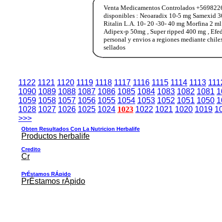
Venta Medicamentos Controlados +569822653
disponibles : Neoaradix 10-5 mg Samexid 3
Ritalin L.A. 10- 20 -30- 40 mg Morfina 2 m
Adipex-p 50mg , Super ripped 400 mg , Ef
personal y envios a regiones mediante chile
sellados
1122
1121
1120
1119
1118
1117
1116
1115
1114
1113
111
1090
1089
1088
1087
1086
1085
1084
1083
1082
1081
1
1059
1058
1057
1056
1055
1054
1053
1052
1051
1050
1
1028
1027
1026
1025
1024
1023
1022
1021
1020
1019
1
>>>
Obten Resultados Con La Nutricion Herbalife
Productos herbalife
Credito
Cr
PrÉstamos RÁpido
PrÉstamos rÁpido