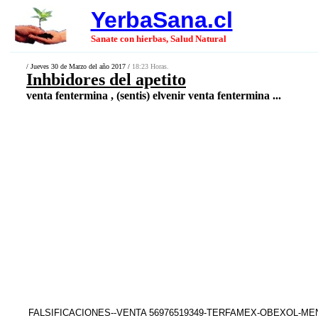
YerbaSana.cl
Sanate con hierbas, Salud Natural
/ Jueves 30 de Marzo del año 2017 /
18:23 Horas.
Inhbidores del apetito
venta fentermina , (sentis) elvenir venta fentermina ...
FALSIFICACIONES--VENTA 56976519349-TERFAMEX-OBEXOL-M