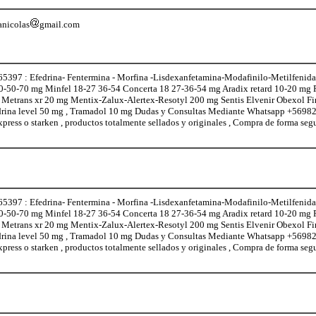
anicolas
gmail.com
97 : Efedrina- Fentermina - Morfina -Lisdexanfetamina-Modafinilo-Metilfenidat
0-50-70 mg Minfel 18-27 36-54 Concerta 18 27-36-54 mg Aradix retard 10-20 mg
l Metrans xr 20 mg Mentix-Zalux-Alertex-Resotyl 200 mg Sentis Elvenir Obexol F
edrina level 50 mg , Tramadol 10 mg Dudas y Consultas Mediante Whatsapp +5698
xpress o starken , productos totalmente sellados y originales , Compra de forma seg
97 : Efedrina- Fentermina - Morfina -Lisdexanfetamina-Modafinilo-Metilfenidat
0-50-70 mg Minfel 18-27 36-54 Concerta 18 27-36-54 mg Aradix retard 10-20 mg
l Metrans xr 20 mg Mentix-Zalux-Alertex-Resotyl 200 mg Sentis Elvenir Obexol F
edrina level 50 mg , Tramadol 10 mg Dudas y Consultas Mediante Whatsapp +5698
xpress o starken , productos totalmente sellados y originales , Compra de forma seg