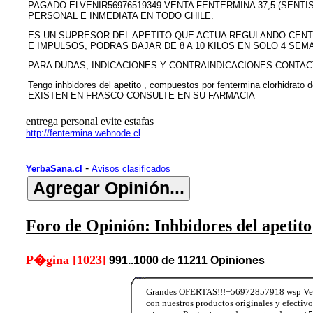
PAGADO ELVENIR56976519349 VENTA FENTERMINA 37,5 (SENTI
PERSONAL E INMEDIATA EN TODO CHILE.
ES UN SUPRESOR DEL APETITO QUE ACTUA REGULANDO CENT
E IMPULSOS, PODRAS BAJAR DE 8 A 10 KILOS EN SOLO 4 SEMA
PARA DUDAS, INDICACIONES Y CONTRAINDICACIONES CONTAC
Tengo inhbidores del apetito , compuestos por fentermina clorhidrato
EXISTEN EN FRASCO CONSULTE EN SU FARMACIA
entrega personal evite estafas
http://fentermina.webnode.cl
-
YerbaSana.cl
Avisos clasificados
Foro de Opinión: Inhbidores del apetito
P�gina [1023]
991..1000 de 11211 Opiniones
Grandes OFERTAS!!!+56972857918 wsp Vend
con nuestros productos originales y efectiv