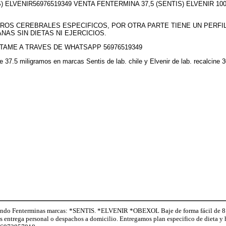
S) ELVENIR56976519349 VENTA FENTERMINA 37,5 (SENTIS) ELVENIR 
ROS CEREBRALES ESPECIFICOS, POR OTRA PARTE TIENE UN PERFI
NAS SIN DIETAS NI EJERCICIOS.
TAME A TRAVES DE WHATSAPP 56976519349
 de 37.5 miligramos en marcas Sentis de lab. chile y Elvenir de lab. recalci
o Fenterminas marcas: *SENTIS. *ELVENIR *OBEXOL Baje de forma fácil de 8 a 
os entrega personal o despachos a domicilio. Entregamos plan especifico de dieta 