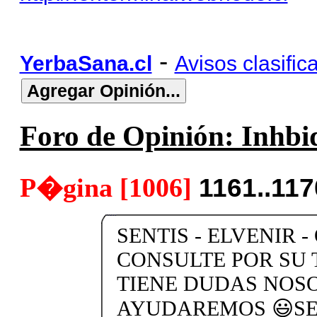
-
YerbaSana.cl
Avisos clasific
Foro de Opinión: Inhbid
P�gina [1006]
1161..11
SENTIS - ELVENIR -
CONSULTE POR SU 
TIENE DUDAS NOS
AYUDAREMOS 😃SEN