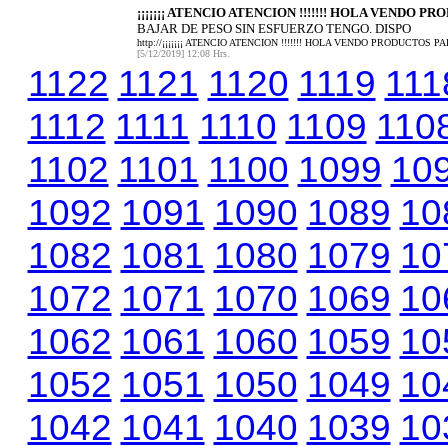
¡¡¡¡¡¡¡ ATENCIO ATENCION !!!!!!! HOLA VENDO PR
BAJAR DE PESO SIN ESFUERZO TENGO. DISPO
http://¡¡¡¡¡¡¡ ATENCIO ATENCION !!!!!!! HOLA VENDO PRODUCTO
[5/12/2019] 12:08 Hrs.
1122
1121
1120
1119
111
1112
1111
1110
1109
110
1102
1101
1100
1099
10
1092
1091
1090
1089
10
1082
1081
1080
1079
10
1072
1071
1070
1069
10
1062
1061
1060
1059
10
1052
1051
1050
1049
10
1042
1041
1040
1039
10