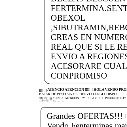
FERTERMINA.SENTI
OBEXOL
,SIBUTRAMIN,RE
CREAS EN NUMERO
REAL QUE SI LE R
ENVIO A REGIONES
ACESORARE CUAL
CONPROMISO
¡¡¡¡¡¡¡ ATENCIO ATENCION !!!!!!! HOLA VENDO PR
BAJAR DE PESO SIN ESFUERZO TENGO. DISPO
http://¡¡¡¡¡¡¡ ATENCIO ATENCION !!!!!!! HOLA VENDO PRODUCTO
[6/12/2019] 15:54 Hrs.
Grandes OFERTAS!!!+
Vendo Fenterminas ma