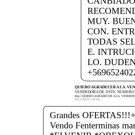
CANBIADO.
RECOMEND
MUY. BUEN
CON. ENTR
TODAS SEL
E. INTRUC
LO. DUDE
+569652402
QUIERO AGRADECER A LA. VE
VENDEDORA DE. ESTE. NUMERO (
http://QUIERO AGRADECER A LA. VENDED
[8/12/2019] 1:46 Hrs.
Grandes OFERTAS!!!+
Vendo Fenterminas ma