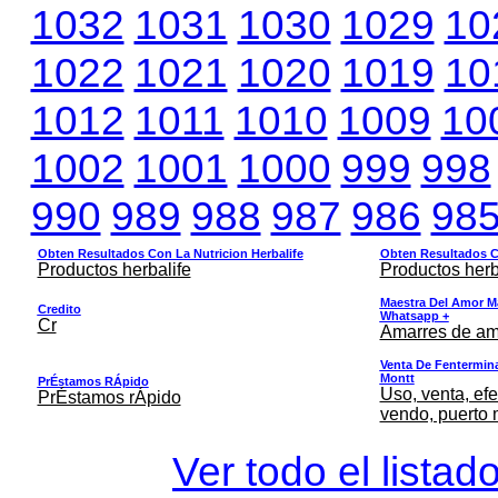
1032
1031
1030
1029
10
1022
1021
1020
1019
10
1012
1011
1010
1009
10
1002
1001
1000
999
998
990
989
988
987
986
98
Obten Resultados Con La Nutricion Herbalife
Obten Resultados Co
Productos herbalife
Productos herb
Maestra Del Amor M
Credito
Whatsapp +
Cr
Amarres de am
Venta De Fentermina,
Montt
PrÉstamos RÁpido
Uso, venta, efe
PrÉstamos rÁpido
vendo, puerto 
Ver todo el listad