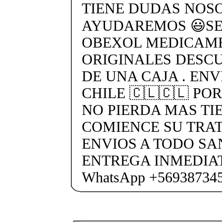
TIENE DUDAS NOS
AYUDAREMOS 😃SEN
OBEXOL MEDICAME
ORIGINALES DESC
DE UNA CAJA . ENV
CHILE 🇨🇱🇨🇱 PO
NO PIERDA MAS TI
COMIENCE SU TRA
ENVIOS A TODO SA
ENTREGA INMEDIAT
WhatsApp +56938734