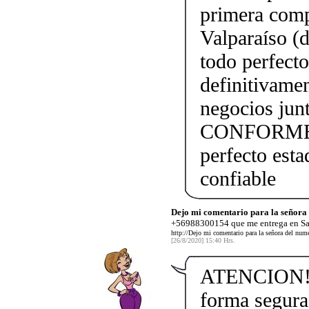
primera comp
Valparaíso (
todo perfect
definitivame
negocios j
CONFORME!!!
perfecto esta
confiable
Dejo mi comentario para la señora
+56988300154 que me entrega en San
http://Dejo mi comentario para la señora del nu
[26/8/2020] 15:40 Hrs.
ATENCION! N
forma segura