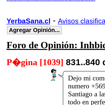
-
YerbaSana.cl
Avisos clasific
Foro de Opinión: Inhbid
P�gina [1039]
831..840
Dejo mi come
numero +569
Santiago a l
todo en perfe