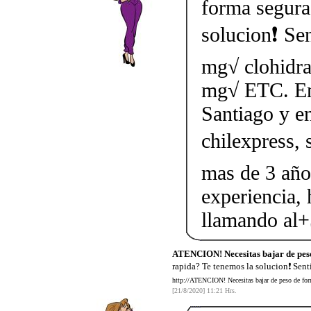
forma segura
solucion❗ Sen
mg√ clohidra
mg√ ETC. Ent
Santiago y en
chilexpress, 
mas de 3 año
experiencia,
llamando al
ATENCION! Necesitas bajar de pes
rapida? Te tenemos la solucion❗ Sent
http://ATENCION! Necesitas bajar de peso de form
[21/8/2020] 11:21 Hrs.