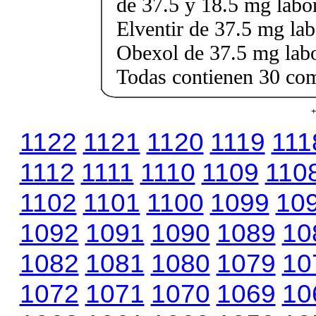
de 37.5 y 18.5 mg labor
Elventir de 37.5 mg lab
Obexol de 37.5 mg labo
Todas contienen 30 co
+
1122
1121
1120
1119
111
1112
1111
1110
1109
110
1102
1101
1100
1099
10
1092
1091
1090
1089
10
1082
1081
1080
1079
10
1072
1071
1070
1069
10