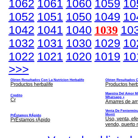
1062
1061
1060
1059
10
1052
1051
1050
1049
10
1042
1041
1040
1039
10
1032
1031
1030
1029
10
1022
1021
1020
1019
10
>>>
Obten Resultados Con La Nutricion Herbalife
Obten Resultados Co
Productos herbalife
Productos herb
Maestra Del Amor M
Credito
Whatsapp +
Cr
Amarres de am
Venta De Fentermina,
Montt
PrÉstamos RÁpido
Uso, venta, efe
PrÉstamos rÁpido
vendo, puerto 