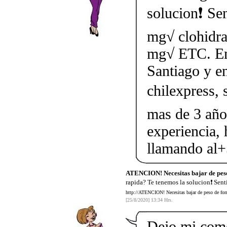
solucion❗ Sen
mg√ clohidra
mg√ ETC. Ent
Santiago y en
chilexpress, 
mas de 3 año
experiencia,
llamando al
ATENCION! Necesitas bajar de pes
rapida? Te tenemos la solucion❗ Sent
http://ATENCION! Necesitas bajar de peso de form
[25/8/2020] 13:34 Hrs.
Dejo mi come