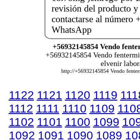
revisión del producto y
contactarse al número
WhatsApp
+56932145854 Vendo fenter
+56932145854 Vendo fentermina
elvenir labo
http://+56932145854 Vendo fenterm
1122
1121
1120
1119
111
1112
1111
1110
1109
110
1102
1101
1100
1099
10
1092
1091
1090
1089
10