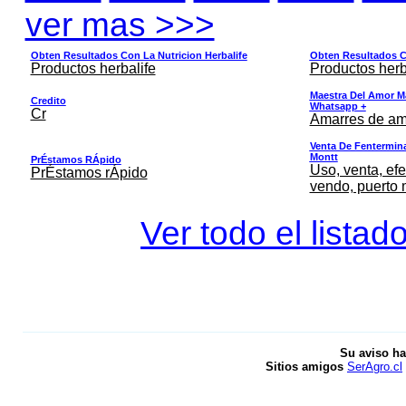
ver mas >>>
Obten Resultados Con La Nutricion Herbalife
Obten Resultados Co
Productos herbalife
Productos herb
Maestra Del Amor M
Credito
Whatsapp +
Cr
Amarres de am
Venta De Fentermina,
Montt
PrÉstamos RÁpido
Uso, venta, efe
PrÉstamos rÁpido
vendo, puerto 
Ver todo el listad
Su aviso ha
Sitios amigos
SerAgro.cl