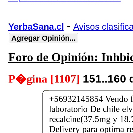
-
YerbaSana.cl
Avisos clasific
Foro de Opinión: Inhbid
P�gina [1107]
151..160 
+56932145854 Vendo fe
laboratorio De chile elv
recalcine(37.5mg y 18.
Delivery para optima re