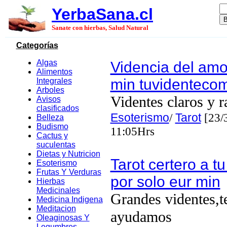
YerbaSana.cl
Sanate con hierbas, Salud Natural
Categorías
Algas
Videncia del amo
Alimentos
min tuvidenteco
Integrales
Arboles
Videntes claros y r
Avisos
clasificados
Esoterismo
/
Tarot
[23/
Belleza
Budismo
11:05Hrs
Cactus y
suculentas
Dietas y Nutricion
Tarot certero a t
Esoterismo
Frutas Y Verduras
por solo eur min
Hierbas
Medicinales
Grandes videntes,t
Medicina Indigena
Meditacion
ayudamos
Oleaginosas Y
Legumbres