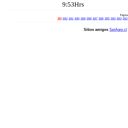
9:53Hrs
Página
393
392
391
390
389
388
387
386
385
384
383
382
Sitios amigos
SerAgro.cl