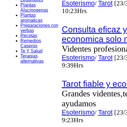
Esoterismo
/
Tarot
[23/
Plantas
10:23Hrs
Alucinogenas
Plantas
aromaticas
Preparaciones con
Consulta eficaz y
yerbas
Recetas
economica solo 
Remedios
Caseros
Videntes profesion
Te Y Salud
Terapias
Esoterismo
/
Tarot
[23/
alternativas
9:39Hrs
Tarot fiable y e
Grandes videntes,t
ayudamos
Esoterismo
/
Tarot
[23/
9:23Hrs