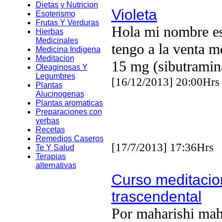
Dietas y Nutricion
Violeta
Esoterismo
Frutas Y Verduras
Hola mi nombre es
Hierbas
Medicinales
tengo a la venta m
Medicina Indigena
Meditacion
15 mg (sibutramin
Oleaginosas Y
Legumbres
[16/12/2013] 20:00Hrs
Plantas
Alucinogenas
Plantas aromaticas
Preparaciones con
yerbas
Recetas
Remedios Caseros
[17/7/2013] 17:36Hrs
Te Y Salud
Terapias
alternativas
Curso meditacio
trascendental
Por maharishi mah