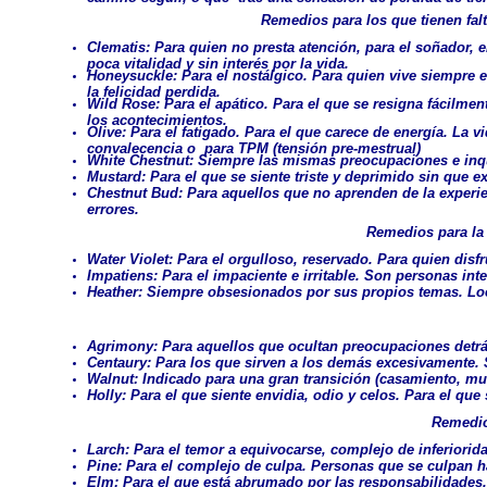
Remedios para los que tienen falt
Clematis: Para quien no presta atención, para el soñador, 
poca vitalidad y sin interés por la vida.
Honeysuckle: Para el nostálgico. Para quien vive siempre
la felicidad perdida.
Wild Rose: Para el apático. Para el que se resigna fácilme
los acontecimientos.
Olive: Para el fatigado. Para el que carece de energía. La 
convalecencia o para TPM (tensión pre-mestrual)
White Chestnut: Siempre las mismas preocupaciones e inqu
Mustard: Para el que se siente triste y deprimido sin que 
Chestnut Bud: Para aquellos que no aprenden de la experi
errores.
Remedios para la
Water Violet: Para el orgulloso, reservado. Para quien disf
Impatiens: Para el impaciente e irritable. Son personas in
Heather: Siempre obsesionados por sus propios temas. Loc
Agrimony: Para aquellos que ocultan preocupaciones detrás
Centaury: Para los que sirven a los demás excesivamente.
Walnut: Indicado para una gran transición (casamiento, m
Holly: Para el que siente envidia, odio y celos. Para el q
Remedio
Larch: Para el temor a equivocarse, complejo de inferiorida
Pine: Para el complejo de culpa. Personas que se culpan h
Elm: Para el que está abrumado por las responsabilidades