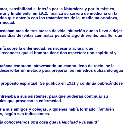
mor, sensibilidad e interés por la Naturaleza y por lo místico,
rar y finalmente, en 1912, finaliza su carrera de medicina en la
ados que obtenía con los tratamientos de la medicina ortodoxa,
fermedad.
edaban mas de tres meses de vida, situación que lo llevó a dejar
os días de lentas caminatas percibió algo diferente, una flor que
enía sobre la enfermedad, es necesario aclarar que
l reconocer que el hombre tiene dos aspectos: uno espiritual y
 mañana temprano, atravesando un campo lleno de rocío, se le
a desarrollar un método para preparar los remedios utilizando agua
 propósito espiritual. Se publicó en 1931 y continúa publicándose
ntrenaba a sus asistentes, para que pudieran continuar su
tales que provocan la enfermedad.
r a sus amigos y colegas, a quienes había formado. También
s, según sus indicaciones.
s conoceremos otra cosa que la felicidad y la salud"