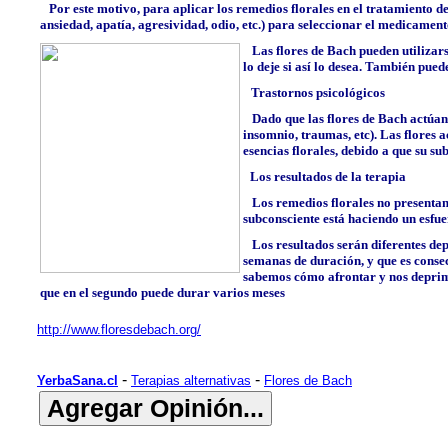
Por este motivo, para aplicar los remedios florales en el tratamiento d
ansiedad, apatía, agresividad, odio, etc.) para seleccionar el medicamen
Las flores de Bach pueden utilizars
lo deje si así lo desea. También pued
Trastornos psicológicos
Dado que las flores de Bach actúan d
insomnio, traumas, etc). Las flores
esencias florales, debido a que su su
Los resultados de la terapia
Los remedios florales no presentan e
subconsciente está haciendo un esfue
Los resultados serán diferentes dep
semanas de duración, y que es cons
sabemos cómo afrontar y nos deprime
que en el segundo puede durar varios meses
http://www.floresdebach.org/
-
-
YerbaSana.cl
Terapias alternativas
Flores de Bach