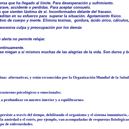
nsa que ha llegado al límite. Para desesperación y sufrimiento.
 grave, accidente o perdidas. Para aceptar consuelo.
 que sienten lástima de sí. Inconformados delante del fracaso.
reditan en su esfuerzo para superar la situación. Agotamiento físico.
vo de cuerpo y mente. Elimina toxinas, gordura, ácido úrico, cálculos,
excesiva culpa y preocupación por los demás
alerta no permite relajar.
 continuamente.
se niegan a sí mismos muchas de las alegrías de la vida. Son duros y b
cinas alternativas, y están reconocidas por la Organización Mundial de la Salu
trastornos psicológicos o emocionales.
a profundizar en nuestro interior y a equilibrarnos.
ersiste a través del tiempo, debilitando el organismo y el sistema inmunitario,
la ansiedad o el estrés, por ejemplo, van acompañadas de respuestas fisiológica
tipo de enfermedades.