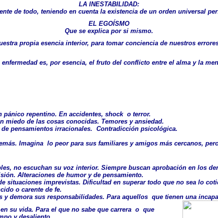
LA INESTABILIDAD
:
nte de todo, teniendo en cuenta la existencia de un orden universal per
EL EGOÍSMO
Que se explica por si mismo.
uestra propia esencia interior, para tomar conciencia de nuestros errore
 enfermedad es, por esencia, el fruto del conflicto entre el alma y la men
n pánico repentino. En accidentes, shock o terror.
en miedo de las cosas conocidas. Temores y ansiedad.
 de pensamientos irracionales. Contradicción psicológica.
demás. Imagina lo peor para sus familiares y amigos más cercanos, pe
bles, no escuchan su voz interior. Siempre buscan aprobación en los d
isión. Alteraciones de humor y de pensamiento.
de situaciones imprevistas. Dificultad en superar todo que no sea lo coti
cido o carente de fe.
s y demora sus responsabilidades. Para aquellos que tienen una incapac
 en su vida. Para el que no sabe que carrera o que
mpo y desaliento.