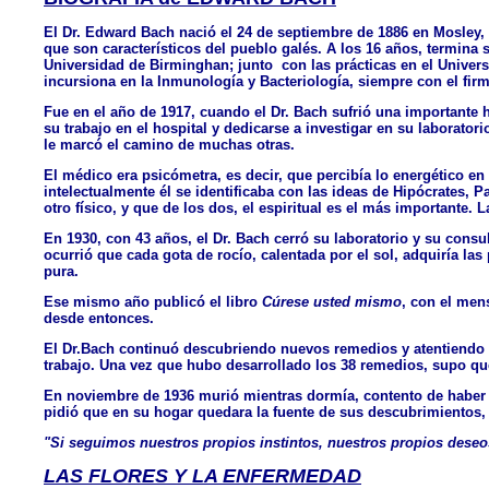
El Dr. Edward Bach nació el 24 de septiembre de 1886 en Mosley, In
que son característicos del pueblo galés. A los 16 años, termina s
Universidad de Birminghan; junto con las prácticas en el Univers
incursiona en la Inmunología y Bacteriología, siempre con el fir
Fue en el año de 1917, cuando el Dr. Bach sufrió una importante 
su trabajo en el hospital y dedicarse a investigar en su laborato
le marcó el camino de muchas otras.
El médico era psicómetra, es decir, que percibía lo energético e
intelectualmente él se identificaba con las ideas de Hipócrates,
otro físico, y que de los dos, el espiritual es el más importante. 
En 1930, con 43 años, el Dr. Bach cerró su laboratorio y su cons
ocurrió que cada gota de rocío, calentada por el sol, adquiría la
pura.
Ese mismo año publicó el libro
Cúrese usted mismo
, con el men
desde entonces.
El Dr.Bach continuó descubriendo nuevos remedios y atentiendo co
trabajo. Una vez que hubo desarrollado los 38 remedios, supo qu
En noviembre de 1936 murió mientras dormía, contento de haber 
pidió que en su hogar quedara la fuente de sus descubrimientos,
"Si seguimos nuestros propios instintos, nuestros propios deseo
LAS FLORES Y LA ENFERMEDAD