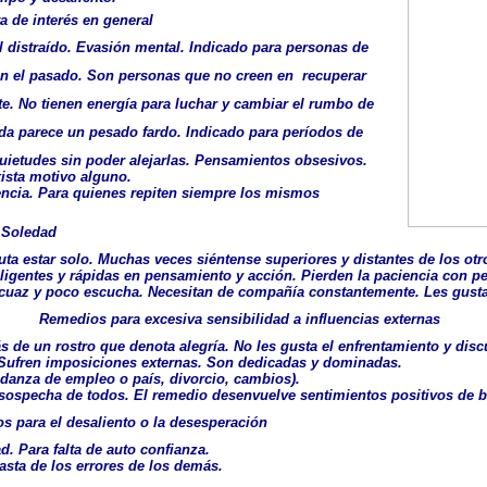
a de interés en general
el distraído. Evasión mental. Indicado para personas de
 en el pasado. Son personas que no creen en recuperar
nte. No tienen energía para luchar y cambiar el rumbo de
vida parece un pesado fardo. Indicado para períodos de
ietudes sin poder alejarlas. Pensamientos obsesivos.
exista motivo alguno.
encia. Para quienes repiten siempre los mismos
 Soledad
ruta estar solo. Muchas veces siéntense superiores y distantes de los otr
teligentes y rápidas en pensamiento y acción. Pierden la paciencia con p
uaz y poco escucha. Necesitan de compañía constantemente. Les gusta a
Remedios para excesiva sensibilidad a influencias externas
 de un rostro que denota alegría. No les gusta el enfrentamiento y disc
 Sufren imposiciones externas. Son dedicadas y dominadas.
udanza de empleo o país, divorcio, cambios).
ue sospecha de todos. El remedio desenvuelve sentimientos positivos de
s para el desaliento o la desesperación
d. Para falta de auto confianza.
asta de los errores de los demás.
.