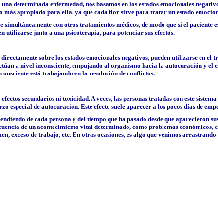
e una determinada enfermedad, nos basamos en los estados emocionales negativos 
to más apropiado para ella, ya que cada flor sirve para tratar un estado emocio
e simultáneamente con otros tratamientos médicos, de modo que si el paciente e
en utilizarse junto a una psicoterapia, para potenciar sus efectos.
irectamente sobre los estados emocionales negativos, pueden utilizarse en el tr
 actúan a nivel inconsciente, empujando al organismo hacia la autocuración y el
bconsciente está trabajando en la resolución de conflictos.
fectos secundarios ni toxicidad. A veces, las personas tratadas con este sistem
rzo especial de autocuración. Este efecto suele aparecer a los pocos días de emp
endiendo de cada persona y del tiempo que ha pasado desde que aparecieron sus 
ecuencia de un acontecimiento vital determinado, como problemas económicos, 
n, exceso de trabajo, etc. En otras ocasiones, es algo que venimos arrastrando