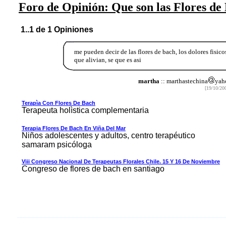
Foro de Opinión: Que son las Flores d
1..1 de 1 Opiniones
me pueden decir de las flores de bach, los dolores fisico
que alivian, se que es asi
martha
:: marthastechina
yah
[19/10/20
Terapìa Con Flores De Bach
Terapeuta holìstica complementaria
Terapia Flores De Bach En Viña Del Mar
Niños adolescentes y adultos, centro terapéutico
samaram psicóloga
Viii Congreso Nacional De Terapeutas Florales Chile. 15 Y 16 De Noviembre
Congreso de flores de bach en santiago