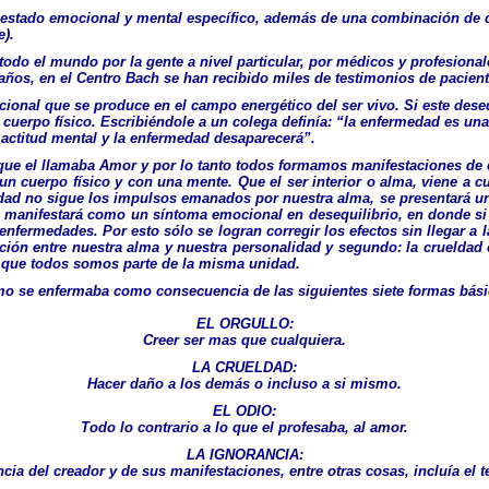
 estado emocional y mental específico, además de una combinación de cin
).
odo el mundo por la gente a nivel particular, por médicos y profesional
años, en el Centro Bach se han recibido miles de testimonios de pacient
onal que se produce en el campo energético del ser vivo. Si este deseq
 cuerpo físico. Escribiéndole a un colega definía: “la enfermedad es una
l actitud mental y la enfermedad desaparecerá”.
que el llamaba Amor y por lo tanto todos formamos manifestaciones de 
en un cuerpo físico y con una mente. Que el ser interior o alma, viene a 
idad no sigue los impulsos emanados por nuestra alma, se presentará un 
se manifestará como un síntoma emocional en desequilibrio, en donde si
fermedades. Por esto sólo se logran corregir los efectos sin llegar a l
ación entre nuestra alma y nuestra personalidad y segundo: la crueldad 
a que todos somos parte de la misma unidad.
smo se enfermaba como consecuencia de las siguientes siete formas bási
EL ORGULLO
:
Creer ser mas que cualquiera.
LA CRUELDAD
:
Hacer daño a los demás o incluso a si mismo.
EL ODIO
:
Todo lo contrario a lo que el profesaba, al amor.
LA IGNORANCIA
:
cia del creador y de sus manifestaciones, entre otras cosas, incluía e