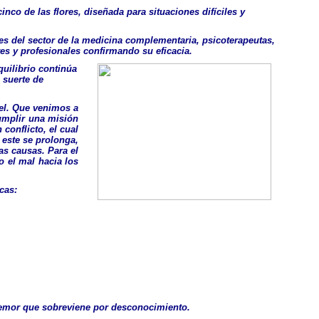
co de las flores, diseñada para situaciones difíciles y
es del sector de la medicina complementaria, psicoterapeutas,
es y profesionales confirmando su eficacia.
uilibrio continúa
 suerte de
el. Que venimos a
cumplir una misión
conflicto, el cual
 este se prolonga,
as causas. Para el
o el mal hacia los
cas:
l temor que sobreviene por desconocimiento.