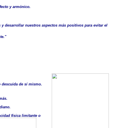
fecto y armónico.
s y desarrollar nuestros aspectos más positivos para evitar el
te."
ro descuida de sí mismo.
emás.
diano.
idad física limitante o