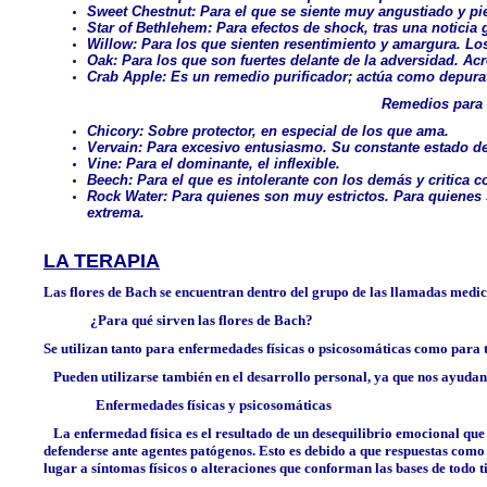
Sweet Chestnut: Para el que se siente muy angustiado y pie
Star of Bethlehem: Para efectos de shock, tras una noticia
Willow: Para los que sienten resentimiento y amargura. Los
Oak: Para los que son fuertes delante de la adversidad. Ac
Crab Apple: Es un remedio purificador; actúa como depurati
Remedios para 
Chicory: Sobre protector, en especial de los que ama.
Vervain: Para excesivo entusiasmo. Su constante estado de 
Vine: Para el dominante, el inflexible.
Beech: Para el que es intolerante con los demás y critica
Rock Water: Para quienes son muy estrictos. Para quienes 
extrema.
LA TERAPIA
Las flores de Bach se encuentran dentro del grupo de las llamadas medi
¿Para qué sirven las flores de Bach?
Se utilizan tanto para enfermedades físicas o psicosomáticas como para 
Pueden utilizarse también en el desarrollo personal, ya que nos ayudan 
Enfermedades físicas y psicosomáticas
La enfermedad física es el resultado de un desequilibrio emocional que p
defenderse ante agentes patógenos. Esto es debido a que respuestas como 
lugar a síntomas físicos o alteraciones que conforman las bases de todo 