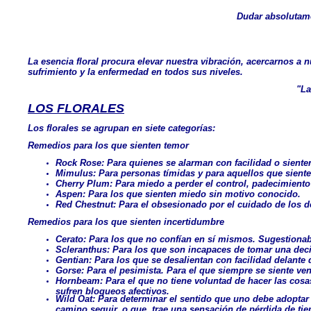
Dudar absolutame
La esencia floral procura elevar nuestra vibración, acercarnos a n
sufrimiento y la enfermedad en todos sus niveles.
"La
LOS FLORALES
Los florales se agrupan en siete categorías:
Remedios para los que sienten temor
Rock Rose: Para quienes se alarman con facilidad o siente
Mimulus: Para personas tímidas y para aquellos que sient
Cherry Plum: Para miedo a perder el control, padecimiento
Aspen: Para los que sienten miedo sin motivo conocido.
Red Chestnut: Para el obsesionado por el cuidado de los 
Remedios para los que sienten incertidumbre
Cerato: Para los que no confían en sí mismos. Sugestiona
Scleranthus: Para los que son incapaces de tomar una dec
Gentian: Para los que se desalientan con facilidad delante 
Gorse: Para el pesimista. Para el que siempre se siente ven
Hornbeam: Para el que no tiene voluntad de hacer las cosa
sufren bloqueos afectivos.
Wild Oat: Para determinar el sentido que uno debe adoptar
camino seguir, o que trae una sensación de pérdida de tie