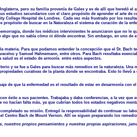
glaterra, pero su familia provenía de Gales y es de allí que heredó el a
us estudios secundarios con el claro propósito de aprender el arte de cu
ity College Hospital de Londres. Cada vez más frustrado por los result
me propósito de buscar en la Naturaleza el sistema de curación de la en
hemorragia, donde los médicos intervinientes le anunciaron que no le qu
rio algo que no sabía cómo ni dónde encontrar. Sin embargo, en uno de es
n la materia. Para que podamos entender la concepción que el Dr. Bach t
 Paracelso y Samuel Hahnemann, entre otros. Para Bach resultaba esencia
La
salud
es el estado de armonía entre estos aspectos.
ultorio y se fue a Gales para buscar más remedios en la naturaleza. Una
s propiedades curativas de la planta donde se encontraba. Esto lo llevó 
saje de que la enfermedad es el resultado de estar en desarmonía con el
n éxito a sus pacientes. Trabajaba y daba conferencias, a la vez que e
e no hacían falta más, ya que cubrían todos los estados negativos men
completado su misión. Entregó la responsabilidad de continuar su labo
 el Centro Bach de Mount Vernon. Allí se siguen preparando los remedio
s, nuestros propios pensamientos y nuestras propias aspiraciones, jamá