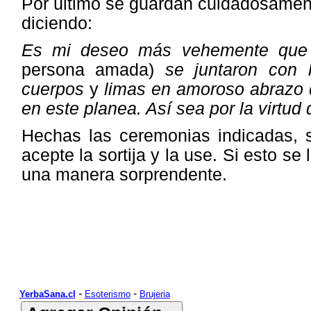
Por último se guardan cuidadosament
diciendo:
Es mi deseo más vehemente que 
persona amada)
se juntaron con 
cuerpos
y
limas en amoroso abrazo d
en este planea. Así sea por la virtu
Hechas las ceremonias indicadas, 
acepte la sortija y la use. Si esto se
una manera sorprendente.
-
-
YerbaSana.cl
Esoterismo
Brujeria