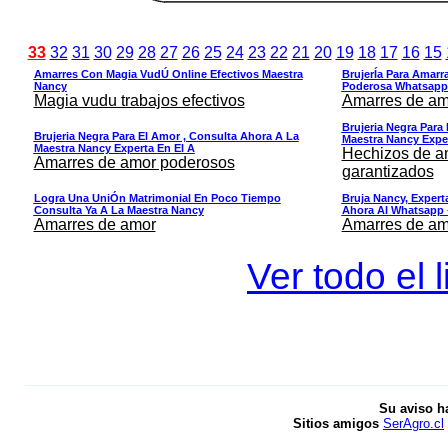
33
32
31
30
29
28
27
26
25
24
23
22
21
20
19
18
17
16
15
Amarres Con Magia VudÚ Online Efectivos Maestra
BrujerÍa Para Amarra
Nancy
Poderosa Whatsapp
Magia vudu trabajos efectivos
Amarres de am
Brujeria Negra Para
Brujeria Negra Para El Amor , Consulta Ahora A La
Maestra Nancy Exper
Maestra Nancy Experta En El A
Hechizos de am
Amarres de amor poderosos
garantizados
Logra Una UniÓn Matrimonial En Poco Tiempo
Bruja Nancy, Exper
Consulta Ya A La Maestra Nancy
Ahora Al Whatsapp 
Amarres de amor
Amarres de am
Ver todo el 
Su aviso h
Sitios amigos
SerAgro.cl