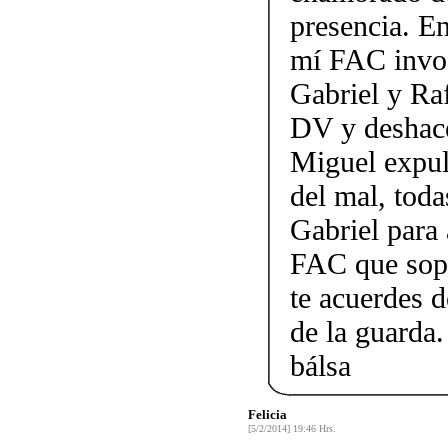
presencia. E
mí FAC invoc
Gabriel y Raf
DV y deshace
Miguel expuls
del mal, toda
Gabriel para
FAC que sopl
te acuerdes 
de la guarda.
bálsa
Felicia
[5/2/2014] 19:46 Hrs.