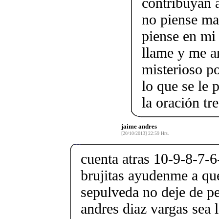
contribuyan 
no piense ma
piense en mi
llame y me am
misterioso p
lo que se le 
la oración tr
jaime andres
[20/10/2013] 22:59 Hrs.
cuenta atras 10-9-8-7-6
brujitas ayudenme a qu
sepulveda no deje de p
andres diaz vargas sea 