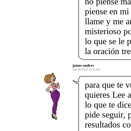
no piense ma
piense en mi
llame y me am
misterioso p
lo que se le 
la oración tr
jaime andres
[20/10/2013] 23:10 Hrs.
para que te 
quieres Lee a
lo que te dic
pide seguir, 
resultados co