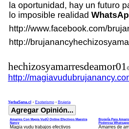
la oportunidad, hay un futuro 
lo imposible realidad
WhatsAp
http://www.facebook.com/bru
http://brujanancyhechizosyam
hechizosyamarresdeamor01
http://magiavudubrujanancy.co
-
-
YerbaSana.cl
Esoterismo
Brujeria
Amarres Con Magia VudÚ Online Efectivos Maestra
BrujerÍa Para Amarra
Nancy
Poderosa Whatsapp
Magia vudu trabajos efectivos
Amarres de am