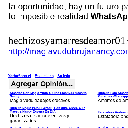
la oportunidad, hay un futuro 
lo imposible realidad
WhatsAp
hechizosyamarresdeamor01
http://magiavudubrujanancy.co
-
-
YerbaSana.cl
Esoterismo
Brujeria
Amarres Con Magia VudÚ Online Efectivos Maestra
BrujerÍa Para Amarra
Nancy
Poderosa Whatsapp
Magia vudu trabajos efectivos
Amarres de am
Brujeria Negra Para El Amor , Consulta Ahora A La
Maestra Nancy Experta En El A
Estafadora Andrea 
Hechizos de amor efectivos y
Estafadora an
garantizados