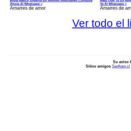
Bruja Nancy, Experta En Amores Imposibles Consulta
HarÉ Que Tu Ex Reg
Ahora Al Whatsapp +
Ya Al Whatsapp +
Amarres de amor
Amarres de am
Ver todo el 
Su aviso 
Sitios amigos
SerAgro.cl