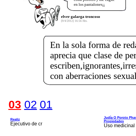
en los pantalones¡¡
elver galarga troncoso
[9/4/2012] 16:56 Hrs.
En la sola forma de reda
aprecia que clase de pe
escriben,ignorantes,irr
con aberraciones sexual
03
02
01
Judía O Poroto Phas
Realiz
Propiedades
Ejecutivo de cr
Uso medicinal 