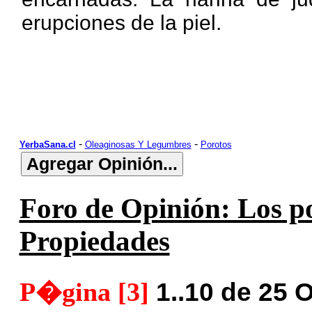
erupciones de la piel.
-
-
YerbaSana.cl
Oleaginosas Y Legumbres
Porotos
Foro de Opinión: Los po
Propiedades
P�gina [3]
1..10 de 25 