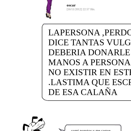
oscar
[16/11/2012] 22:57 Hrs.
LAPERSONA ,PERDO
DICE TANTAS VUL
DEBERIA DONARLE 
MANOS A PERSONA
NO EXISTIR EN ES
.LASTIMA QUE ES
DE ESA CALAÑA
comi porotos y me cague