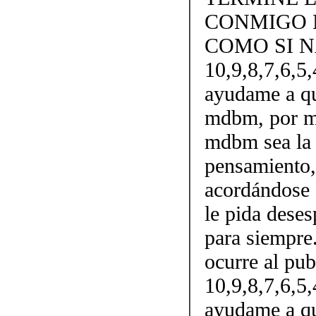
CONMIGO 
COMO SI 
10,9,8,7,6,5,4
ayudame a qu
mdbm, por me
mdbm sea la 
pensamiento,
acordándose 
le pida dese
para siempre.
ocurre al pub
10,9,8,7,6,5,4
ayudame a q