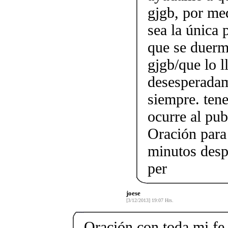
gjgb, por me
sea la única
que se duerm
gjgb/que lo l
desesperadam
siempre. ten
ocurre al pub
Oración para
minutos despu
per
joese
[3/12/2013] 19:07 Hrs.
Oración con toda mi fe