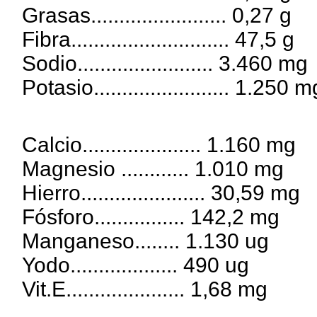
Grasas........................ 0,27 g
Fibra............................ 47,5 g
Sodio........................ 3.460 mg
Potasio........................ 1.250 m
Calcio..................... 1.160 mg
Magnesio ............ 1.010 mg
Hierro...................... 30,59 mg
Fósforo................ 142,2 mg
Manganeso........ 1.130 ug
Yodo................... 490 ug
Vit.E..................... 1,68 mg