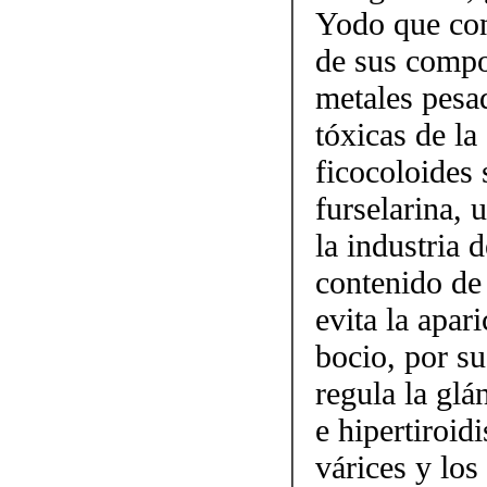
Yodo que cont
de sus compo
metales pesa
tóxicas de la
ficocoloides 
furselarina,
la industria 
contenido de 
evita la apar
bocio, por s
regula la glá
e hipertiroid
várices y los