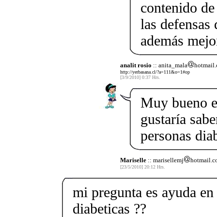
contenido de
las defensas
además mejorí
analit rosio
:: anita_mala
hotmail
http://yerbasana.cl/?a=111&o=1#op
[3/9/2010] 0:37 Hrs.
Muy bueno es
gustaría sabe
personas diab
Mariselle
:: marisellemj
hotmail.
[23/5/2010] 20:12 Hrs.
mi pregunta es ayuda en
diabeticas ??