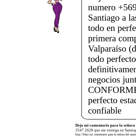
numero +569
Santiago a l
todo en perfe
primera comp
Valparaíso (
todo perfect
definitivame
negocios j
CONFORME!!!
perfecto esta
confiable
Dejo mi comentario para la señor
3547 2628 que me entrega en Santiag
http://Dejo mi comentario para la señora del nu