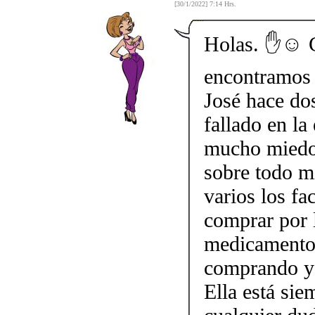
[30/1/2022] 7:14 Hrs.
Holas. ✋☺️ 
encontramos 
José hace do
fallado en la
mucho miedo 
sobre todo mi
varios los fa
comprar por 
medicamento.
comprando y 
Ella está sie