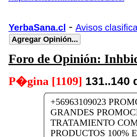
-
YerbaSana.cl
Avisos clasific
Foro de Opinión: Inhbid
P�gina [1109]
131..140 
+56963109023 PRO
GRANDES PROMOC
TRATAMIENTO CO
PRODUCTOS 100% 