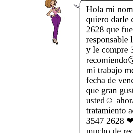
Hola mi nom
quiero darle
2628 que fue
responsable l
y le compre 3
recomiendo😘
mi trabajo me
fecha de ven
que gran gus
usted☺ ahor
tratamiento 
3547 2628 ❤ 
mucho de rec