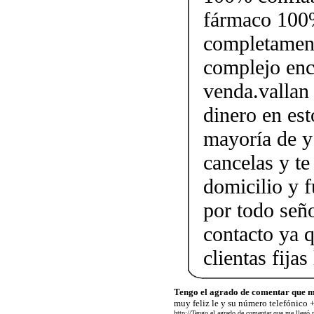
fármaco 100%
completament
complejo enc
venda.vallan 
dinero en est
mayoría de y 
cancelas y te
domicilio y f
por todo señ
contacto ya 
clientas fij
Tengo el agrado de comentar que m
muy feliz le y su número telefónico
http://Tengo el agrado de comentar que me llegó 