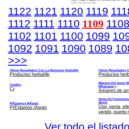
[18/1/2022] 8:55 Hrs.
1122
1121
1120
1119
111
1112
1111
1110
1109
110
1102
1101
1100
1099
10
1092
1091
1090
1089
10
>>>
Obten Resultados Con La Nutricion Herbalife
Obten Resultados Co
Productos herbalife
Productos herb
Maestra Del Amor M
Credito
Whatsapp +
Cr
Amarres de am
Venta De Fentermina,
Montt
PrÉstamos RÁpido
Uso, venta, efe
PrÉstamos rÁpido
vendo, puerto 
Ver todo el listad