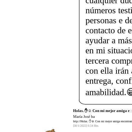
cualquier dud
números testi
personas e d
contacto de 
ayudar a más
en mi situaci
tercera comp
con ella irán
entrega, conf
amabilidad.
Holas. ✋☺️ Con mi mejor amiga e
:
María José ha
http://Holas. ✋☺️ Con mi mejor amiga encontramo
[30/1/2022] 6:54 Hrs.