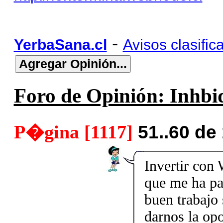
-
YerbaSana.cl
Avisos clasific
Foro de Opinión: Inhbid
P�gina [1117]
51..60 de
Invertir con 
que me ha pa
buen trabajo 
darnos la op