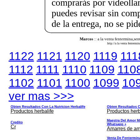
comprarás por videolla
puedes revisar sin co
de la entrega, no se pid
Marcos
:: a la venta fentermina,sen
http://a la venta fentermi
1122
1121
1120
1119
111
1112
1111
1110
1109
110
1102
1101
1100
1099
10
ver mas >>>
Obten Resultados Con La Nutricion Herbalife
Obten Resultados Co
Productos herbalife
Productos herb
Maestra Del Amor M
Credito
Whatsapp +
Cr
Amarres de am
Venta De Fentermina,