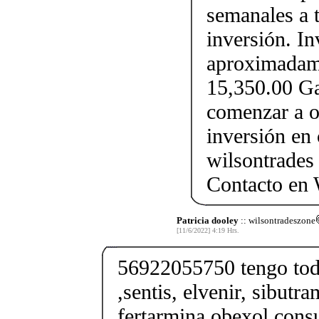
semanales a 
inversión. In
aproximadame
15,350.00 Ga
comenzar a o
inversión en
wilsontrades 
Contacto en
Patricia dooley
:: wilsontradeszone
[11/6/2022] 4:19 Hrs.
56922055750 tengo todo
,sentis, elvenir, sibutra
fertarmina,obexol,consu