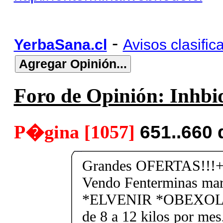
-
YerbaSana.cl
Avisos clasific
Foro de Opinión: Inhbid
P�gina [1057]
651..660
Grandes OFERTAS!!!+
Vendo Fenterminas ma
*ELVENIR *OBEXOL Ba
de 8 a 12 kilos por mes