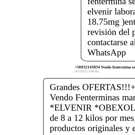
fentermina se
elvenir labor
18.75mg )ent
revisión del 
contactarse
WhatsApp
+56932145854 Vendo fentermina sen
[4/1/2021] 3:08 Hrs.
Grandes OFERTAS!!!+
Vendo Fenterminas ma
*ELVENIR *OBEXOL Ba
de 8 a 12 kilos por mes
productos originales y 