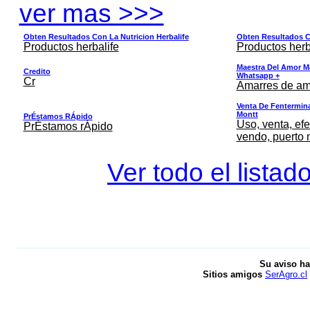
ver mas >>>
Obten Resultados Con La Nutricion Herbalife
Obten Resultados Co
Productos herbalife
Productos herb
Maestra Del Amor M
Credito
Whatsapp +
Cr
Amarres de am
Venta De Fentermina,
Montt
PrÉstamos RÁpido
Uso, venta, efe
PrÉstamos rÁpido
vendo, puerto 
Ver todo el listad
Su aviso ha
Sitios amigos
SerAgro.cl