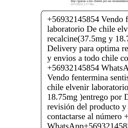
http://gracias a mis clientes por sus recomendaci
[3/1/2021] 2:17 Hrs.
+56932145854 Vendo fe
laboratorio De chile elv
recalcine(37.5mg y 18.
Delivery para optima re
y envios a todo chile c
+56932145854 Whats
Vendo fentermina senti
chile elvenir laborator
18.75mg )entrego por D
revisión del producto y
contactarse al número
WhatsApp+569321458