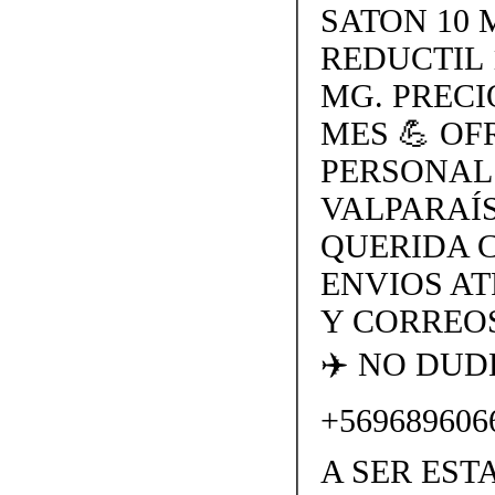
SATON 10 
REDUCTIL 
MG. PRECI
MES 💪 O
PERSONAL
VALPARAÍS
QUERIDA 
ENVIOS AT
Y CORREOS
✈️ NO DU
+569689606
A SER EST