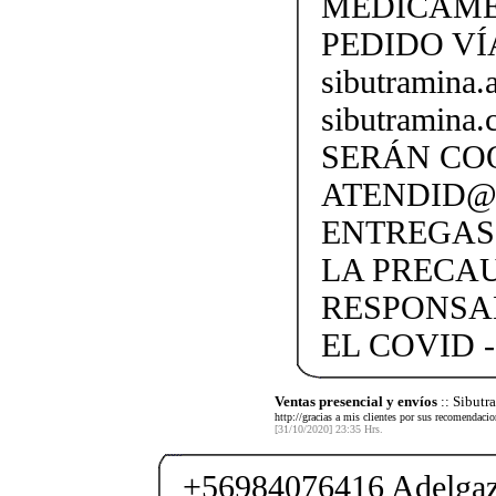
MEDICAME
PEDIDO VÍ
sibutramina
sibutramina
SERÁN CO
ATENDID@S
ENTREGAS
LA PRECA
RESPONSA
EL COVID -
Ventas presencial y envíos
:: Sibut
http://gracias a mis clientes por sus recomendaci
[31/10/2020] 23:35 Hrs.
+56984076416 Adelgaza