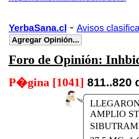
-
YerbaSana.cl
Avisos clasific
Foro de Opinión: Inhbid
P�gina [1041]
811..820 
LLEGARON 
AMPLIO S
SIBUTRAMI