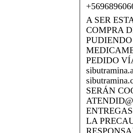
+569689606
A SER EST
COMPRA D
PUDIENDO 
MEDICAME
PEDIDO VÍ
sibutramina
sibutramina
SERÁN CO
ATENDID@S
ENTREGAS
LA PRECA
RESPONSA