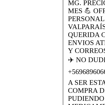
MG. PRECI
MES 💪 O
PERSONAL
VALPARAÍS
QUERIDA 
ENVIOS AT
Y CORREOS
✈️ NO DU
+569689606
A SER EST
COMPRA D
PUDIENDO 