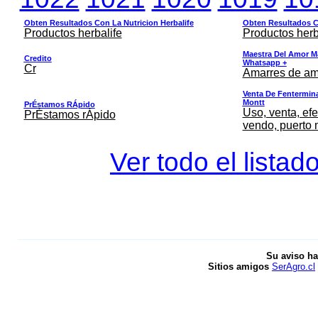
Obten Resultados Con La Nutricion Herbalife
Obten Resultados Co
Productos herbalife
Productos herb
Maestra Del Amor M
Credito
Whatsapp +
Cr
Amarres de am
Venta De Fentermina,
Montt
PrÉstamos RÁpido
Uso, venta, efe
PrÉstamos rÁpido
vendo, puerto 
Ver todo el listad
Su aviso ha
Sitios amigos
SerAgro.cl