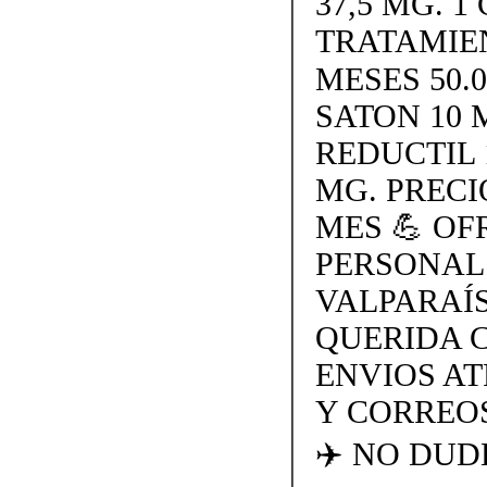
37,5 MG. 1 
TRATAMIE
MESES 50.
SATON 10 
REDUCTIL 
MG. PRECI
MES 💪 O
PERSONAL
VALPARAÍS
QUERIDA 
ENVIOS AT
Y CORREOS
✈️ NO DU