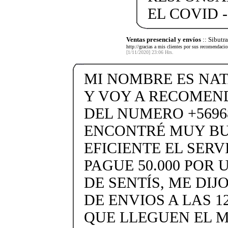
EL COVID -
Ventas presencial y envíos
:: Sibut
http://gracias a mis clientes por sus recomendaci
[1/11/2020] 23:06 Hrs.
MI NOMBRE ES NA
Y VOY A RECOMEND
DEL NUMERO +5696
ENCONTRÉ MUY BU
EFICIENTE EL SERV
PAGUE 50.000 POR
DE SENTÍS, ME DIJ
DE ENVIOS A LAS 1
QUE LLEGUEN EL M