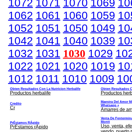
1072
1071
1070
1069
10
1062
1061
1060
1059
10
1052
1051
1050
1049
10
1042
1041
1040
1039
10
1032
1031
1030
1029
10
1022
1021
1020
1019
10
1012
1011
1010
1009
10
Obten Resultados Con La Nutricion Herbalife
Obten Resultados Co
Productos herbalife
Productos herb
Maestra Del Amor M
Credito
Whatsapp +
Cr
Amarres de am
Venta De Fentermina,
Montt
PrÉstamos RÁpido
Uso, venta, efe
PrÉstamos rÁpido
vendo, puerto 