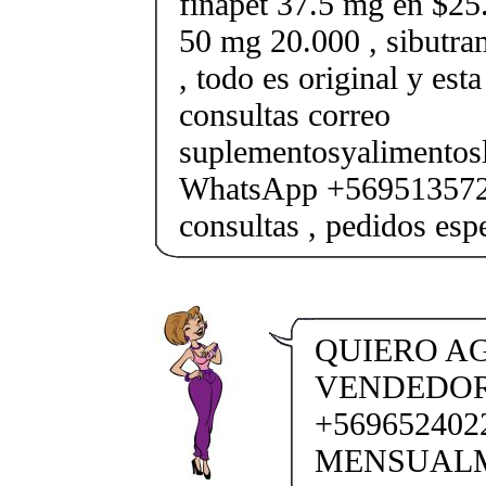
finapet 37.5 mg en $25.
50 mg 20.000 , sibutr
, todo es original y est
consultas correo
suplementosyalimento
WhatsApp +569513572
consultas , pedidos esp
QUIERO AG
VENDEDORA
+569652402
MENSUALM