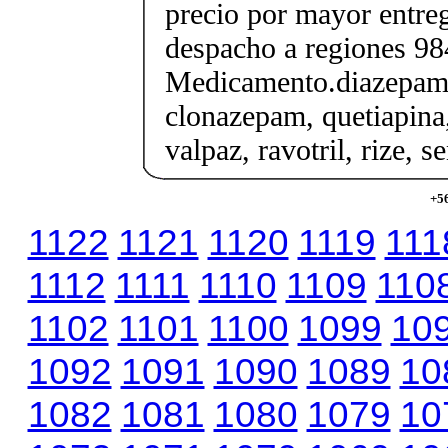
precio por mayor entre
despacho a regiones 9
Medicamento.diazepam
clonazepam, quetiapina,
valpaz, ravotril, rize, s
+56
1122
1121
1120
1119
111
1112
1111
1110
1109
110
1102
1101
1100
1099
10
1092
1091
1090
1089
10
1082
1081
1080
1079
10