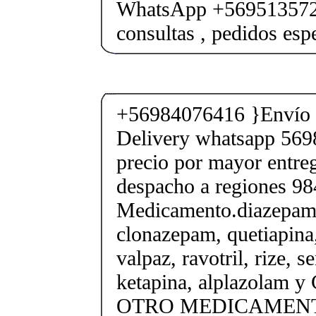
WhatsApp +569513572
consultas , pedidos esp
+56984076416 }Envío a
Delivery whatsapp 569
precio por mayor entre
despacho a regiones 9
Medicamento.diazepam
clonazepam, quetiapina,
valpaz, ravotril, rize, s
ketapina, alplazolam
OTRO MEDICAMENTOS