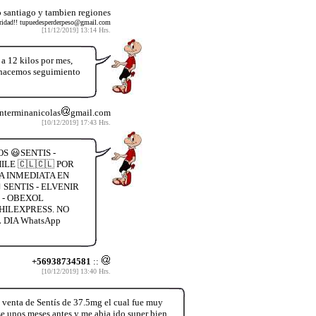
 santiago y tambien regiones
guridad!! tupuedesperderpeso@gmail.com
[11/12/2019] 13:14 Hrs.
12 kilos por mes,
y hacemos seguimiento
nterminanicolas
gmail.com
[10/12/2019] 17:43 Hrs.
S 😃SENTIS -
LE 🇨🇱🇨🇱 POR
A INMEDIATA EN
SENTIS - ELVENIR
 - OBEXOL
HILEXPRESS. NO
DIA WhatsApp
+56938734581
::
[10/12/2019] 13:40 Hrs.
venta de Sentís de 37.5mg el cual fue muy
e unos meses antes y me abia ido super bien