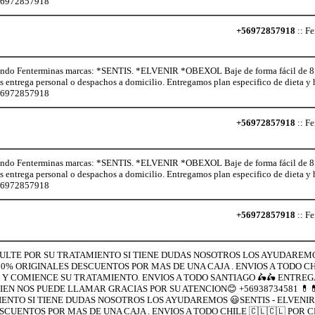
+56972857918
+56972857918
:: Fe
o Fenterminas marcas: *SENTIS. *ELVENIR *OBEXOL Baje de forma fácil de 8 a 
os entrega personal o despachos a domicilio. Entregamos plan especifico de dieta 
+56972857918
+56972857918
:: Fe
o Fenterminas marcas: *SENTIS. *ELVENIR *OBEXOL Baje de forma fácil de 8 a 
os entrega personal o despachos a domicilio. Entregamos plan especifico de dieta 
+56972857918
+56972857918
:: Fe
NSULTE POR SU TRATAMIENTO SI TIENE DUDAS NOSOTROS LOS AYUDAREMO
% ORIGINALES DESCUENTOS POR MAS DE UNA CAJA . ENVIOS A TODO CHI
 Y COMIENCE SU TRATAMIENTO. ENVIOS A TODO SANTIAGO 🛵🛵 ENTREG
BIEN NOS PUEDE LLAMAR GRACIAS POR SU ATENCION😊 +56938734581 💊
IENTO SI TIENE DUDAS NOSOTROS LOS AYUDAREMOS 😃SENTIS - ELVENIR
UENTOS POR MAS DE UNA CAJA . ENVIOS A TODO CHILE 🇨🇱🇨🇱 POR C