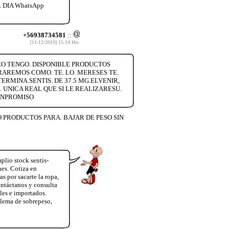
DIA WhatsApp
+56938734581
::
[11/12/2019] 15:14 Hrs.
ERZO TENGO. DISPONIBLE PRODUCTOS
RAREMOS COMO. TE. LO. MERESES TE.
ERMINA.SENTIS. DE 37.5 MG.ELVENIR,
UNICA REAL QUE SI LE REALIZARESU.
CONPROMISO
ENDO PRODUCTOS PARA. BAJAR DE PESO SIN
lio stock sentis-
es. Cotiza en
 por sacarte la ropa,
ntáctanos y consulta
les e importados.
lema de sobrepeso,