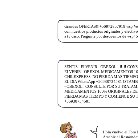
Grandes OFERTAS!!!+56972857918 wsp Vend
con nuestros productos originales y efectiv
a tu caso. Pregunte por descuentos de wsp
SENTIS - ELVENIR - OBEXOL.. 💊💊CO
ELVENIR - OBEXOL MEDICAMENTOS 100
CHILEXPRESS. NO PIERDA MAS TIEMPO
EL DIA WhatsApp +56938734581 O TAM
- OBEXOL.. CONSULTE POR SU TRATAM
MEDICAMENTOS 100% ORIGINALES DESC
PIERDA MAS TIEMPO Y COMIENCE SU T
+56938734581
Hola vuelvo al Foro 
Amable al Responderm