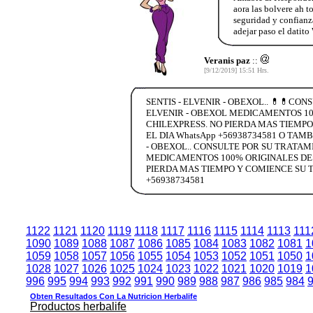
aora las bolvere ah
seguridad y confianz
adejar paso el datit
Veranis paz
::
[9/12/2019] 15:51 Hrs.
SENTIS - ELVENIR - OBEXOL.. 💊💊CO
ELVENIR - OBEXOL MEDICAMENTOS 100
CHILEXPRESS. NO PIERDA MAS TIEMPO
EL DIA WhatsApp +56938734581 O TAM
- OBEXOL.. CONSULTE POR SU TRATAM
MEDICAMENTOS 100% ORIGINALES DESC
PIERDA MAS TIEMPO Y COMIENCE SU T
+56938734581
1122
1121
1120
1119
1118
1117
1116
1115
1114
1113
111
1090
1089
1088
1087
1086
1085
1084
1083
1082
1081
1
1059
1058
1057
1056
1055
1054
1053
1052
1051
1050
1
1028
1027
1026
1025
1024
1023
1022
1021
1020
1019
1
996
995
994
993
992
991
990
989
988
987
986
985
984
Obten Resultados Con La Nutricion Herbalife
Productos herbalife