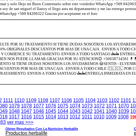
 tomar y solo Dejo mi Buen Comentario sobre este vendedor WhatsApp +569 842063
a soy de san miguel el llanoy el llego asta mi departamento y me las entrego perso
o WhatsApp +569 84206322 Gracias por aceptarme en el foro
NSULTE POR SU TRATAMIENTO SI TIENE DUDAS NOSOTROS LOS AYUDAREMO
% ORIGINALES DESCUENTOS POR MAS DE UNA CAJA . ENVIOS A TODO CHI
 Y COMIENCE SU TRATAMIENTO. ENVIOS A TODO SANTIAGO 🛵🛵 ENTREG
BIEN NOS PUEDE LLAMAR GRACIAS POR SU ATENCION😊 +56938734581 💊
IENTO SI TIENE DUDAS NOSOTROS LOS AYUDAREMOS 😃SENTIS - ELVENIR
UENTOS POR MAS DE UNA CAJA . ENVIOS A TODO CHILE 🇨🇱🇨🇱 POR C
RATAMIENTO. ENVIOS A TODO SANTIAGO 🛵🛵ENTREGA INMEDIATA EN EL 
2
1111
1110
1109
1108
1107
1106
1105
1104
1103
1102
1101
1
080
1079
1078
1077
1076
1075
1074
1073
1072
1071
1070
10
049
1048
1047
1046
1045
1044
1043
1042
1041
1040
1039
10
018
1017
1016
1015
1014
1013
1012
1011
1010
1009
1008
10
983
ver mas >>>
Obten Resultados Con La Nutricion Herbalife
C
Productos herbalife
e