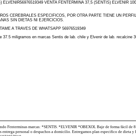
S) ELVENIR56976519349 VENTA FENTERMINA 37,5 (SENTIS) ELVENIR 
ROS CEREBRALES ESPECIFICOS, POR OTRA PARTE TIENE UN PERFI
NAS SIN DIETAS NI EJERCICIOS.
TAME A TRAVES DE WHATSAPP 56976519349
 de 37.5 miligramos en marcas Sentis de lab. chile y Elvenir de lab. recalci
o Fenterminas marcas: *SENTIS. *ELVENIR *OBEXOL Baje de forma fácil de 8 a 
os entrega personal o despachos a domicilio. Entregamos plan especifico de dieta 