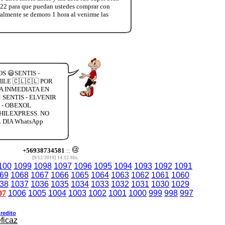
22 para que puedan ustedes comprar con
nalmente se demoro 1 hora al venirme las
S 😃SENTIS -
LE 🇨🇱🇨🇱 POR
A INMEDIATA EN
SENTIS - ELVENIR
 - OBEXOL
HILEXPRESS. NO
DIA WhatsApp
+56938734581
::
[9/12/2019] 14:12 Hrs.
100
1099
1098
1097
1096
1095
1094
1093
1092
1091
69
1068
1067
1066
1065
1064
1063
1062
1061
1060
38
1037
1036
1035
1034
1033
1032
1031
1030
1029
07
1006
1005
1004
1003
1002
1001
1000
999
998
997
redito
ficaz