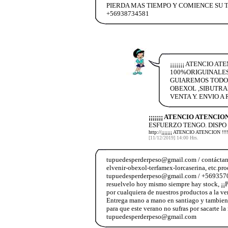
PIERDA MAS TIEMPO Y COMIENCE SU T
+56938734581
¡¡¡¡¡¡¡ ATENCIO 
100%ORIGUINALES
GUIAREMOS TODO. 
OBEXOL ,SIBUTRA
VENTA Y. ENVIO 
¡¡¡¡¡¡¡ ATENCIO ATENCIO
ESFUERZO TENGO. DISPO
http://¡¡¡¡¡¡¡ ATENCIO ATENCIO
[11/12/2019] 14:00 Hrs.
tupuedesperderpeso@gmail.com / contáctanos
elvenir-obexol-terfamex-lorcaserina, etc.pr
tupuedesperderpeso@gmail.com / +5693570798
resuelvelo hoy mismo siempre hay stock, ¡
por cualquiera de nuestros productos a la ve
Entrega mano a mano en santiago y tambien
para que este verano no sufras por sacarte l
tupuedesperderpeso@gmail.com