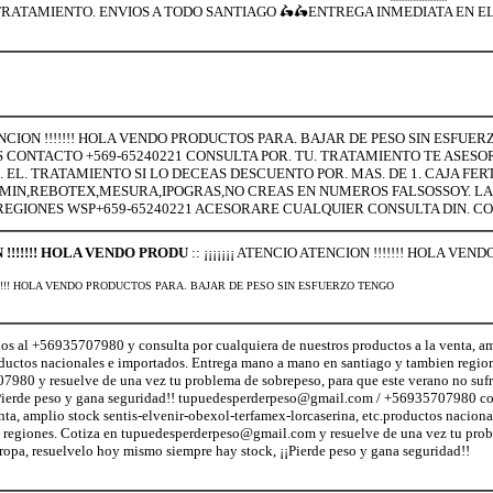
RATAMIENTO. ENVIOS A TODO SANTIAGO 🛵🛵ENTREGA INMEDIATA EN EL 
ATENCION !!!!!!! HOLA VENDO PRODUCTOS PARA. BAJAR DE PESO SIN ESFU
 CONTACTO +569-65240221 CONSULTA POR. TU. TRATAMIENTO TE ASESO
EL. TRATAMIENTO SI LO DECEAS DESCUENTO POR. MAS. DE 1. CAJA FERT
MIN,REBOTEX,MESURA,IPOGRAS,NO CREAS EN NUMEROS FALSOSSOY. LA. 
A REGIONES WSP+659-65240221 ACESORARE CUALQUIER CONSULTA DIN. 
N !!!!!!! HOLA VENDO PRODU
:: ¡¡¡¡¡¡¡ ATENCIO ATENCION !!!!!!! HOLA V
N !!!!!!! HOLA VENDO PRODUCTOS PARA. BAJAR DE PESO SIN ESFUERZO TENGO
 al +56935707980 y consulta por cualquiera de nuestros productos a la venta, amp
oductos nacionales e importados. Entrega mano a mano en santiago y tambien region
0 y resuelve de una vez tu problema de sobrepeso, para que este verano no sufras
¡Pierde peso y gana seguridad!! tupuedesperderpeso@gmail.com / +56935707980 co
nta, amplio stock sentis-elvenir-obexol-terfamex-lorcaserina, etc.productos naciona
 regiones. Cotiza en tupuedesperderpeso@gmail.com y resuelve de una vez tu prob
a ropa, resuelvelo hoy mismo siempre hay stock, ¡¡Pierde peso y gana seguridad!!