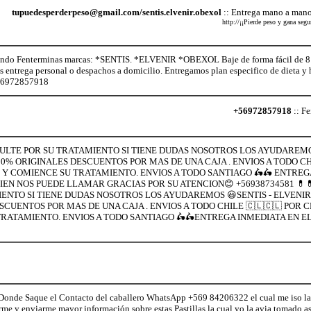
tupuedesperderpeso@gmail.com/sentis.elvenir.obexol
:: Entrega mano a mano
http://¡¡Pierde peso y gana se
o Fenterminas marcas: *SENTIS. *ELVENIR *OBEXOL Baje de forma fácil de 8 a 
os entrega personal o despachos a domicilio. Entregamos plan especifico de dieta 
+56972857918
+56972857918
:: Fe
NSULTE POR SU TRATAMIENTO SI TIENE DUDAS NOSOTROS LOS AYUDAREMO
% ORIGINALES DESCUENTOS POR MAS DE UNA CAJA . ENVIOS A TODO CHI
 Y COMIENCE SU TRATAMIENTO. ENVIOS A TODO SANTIAGO 🛵🛵 ENTREG
BIEN NOS PUEDE LLAMAR GRACIAS POR SU ATENCION😊 +56938734581 💊
IENTO SI TIENE DUDAS NOSOTROS LOS AYUDAREMOS 😃SENTIS - ELVENIR
UENTOS POR MAS DE UNA CAJA . ENVIOS A TODO CHILE 🇨🇱🇨🇱 POR C
RATAMIENTO. ENVIOS A TODO SANTIAGO 🛵🛵ENTREGA INMEDIATA EN EL 
Donde Saque el Contacto del caballero WhatsApp +569 84206322 el cual me iso la 
e y enviarme mayor información sobre estas Pastillas la cual yo la avia tomado as