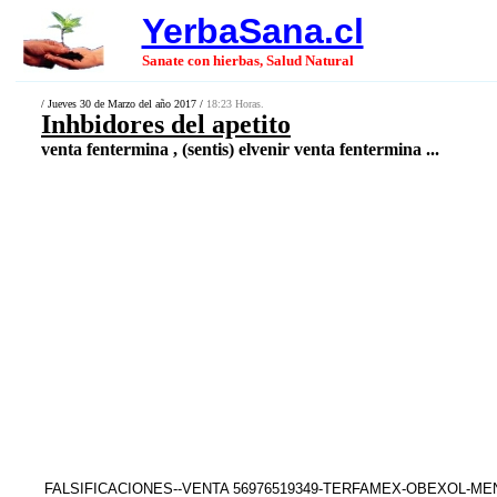
YerbaSana.cl
Sanate con hierbas, Salud Natural
/ Jueves 30 de Marzo del año 2017 /
18:23 Horas.
Inhbidores del apetito
venta fentermina , (sentis) elvenir venta fentermina ...
FALSIFICACIONES--VENTA 56976519349-TERFAMEX-OBEXOL-M