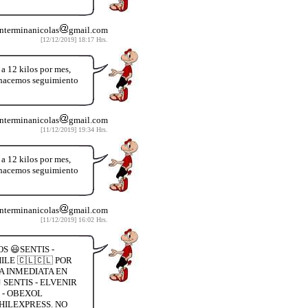
nterminanicolas
gmail.com
[12/12/2019] 18:17 Hrs.
12 kilos por mes,
y hacemos seguimiento
nterminanicolas
gmail.com
[11/12/2019] 19:34 Hrs.
12 kilos por mes,
y hacemos seguimiento
nterminanicolas
gmail.com
[11/12/2019] 16:02 Hrs.
S 😃SENTIS -
LE 🇨🇱🇨🇱 POR
A INMEDIATA EN
SENTIS - ELVENIR
 - OBEXOL
HILEXPRESS. NO