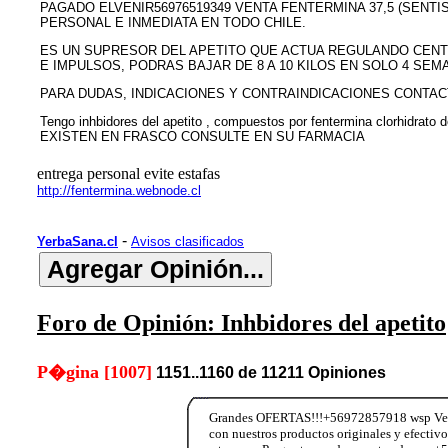
PAGADO ELVENIR56976519349 VENTA FENTERMINA 37,5 (SENTI
PERSONAL E INMEDIATA EN TODO CHILE.
ES UN SUPRESOR DEL APETITO QUE ACTUA REGULANDO CENT
E IMPULSOS, PODRAS BAJAR DE 8 A 10 KILOS EN SOLO 4 SEMA
PARA DUDAS, INDICACIONES Y CONTRAINDICACIONES CONTAC
Tengo inhbidores del apetito , compuestos por fentermina clorhidrato
EXISTEN EN FRASCO CONSULTE EN SU FARMACIA
entrega personal evite estafas
http://fentermina.webnode.cl
-
YerbaSana.cl
Avisos clasificados
Foro de Opinión: Inhbidores del apetito
P�gina [1007]
1151..1160 de 11211 Opiniones
Grandes OFERTAS!!!+56972857918 wsp Vend
con nuestros productos originales y efectiv