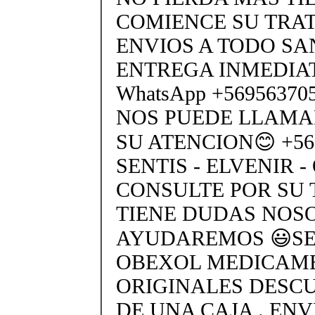
COMIENCE SU TRA
ENVIOS A TODO SA
ENTREGA INMEDIAT
WhatsApp +5695637
NOS PUEDE LLAMA
SU ATENCION😊 +569
SENTIS - ELVENIR -
CONSULTE POR SU 
TIENE DUDAS NOS
AYUDAREMOS 😃SEN
OBEXOL MEDICAME
ORIGINALES DESC
DE UNA CAJA . ENV