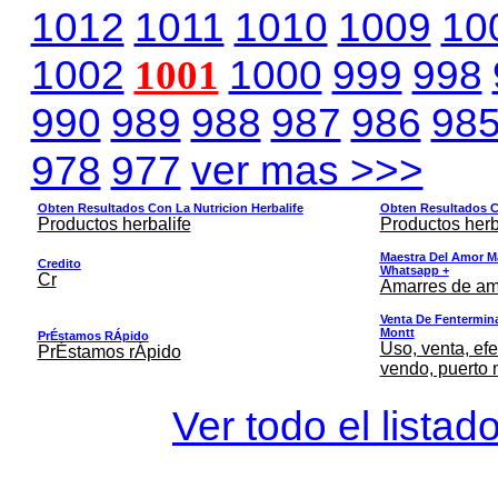
1012
1011
1010
1009
10
1002
1001
1000
999
998
990
989
988
987
986
98
978
977
ver mas >>>
Obten Resultados Con La Nutricion Herbalife
Obten Resultados Co
Productos herbalife
Productos herb
Maestra Del Amor M
Credito
Whatsapp +
Cr
Amarres de am
Venta De Fentermina,
Montt
PrÉstamos RÁpido
Uso, venta, efe
PrÉstamos rÁpido
vendo, puerto 
Ver todo el listad