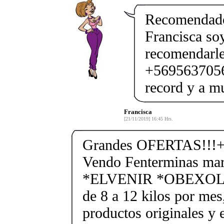
Recomendado
Francisca so
recomendarle
+56956370562
record y a m
Francisca
[21/11/2019] 16:45 Hrs.
Grandes OFERTAS!!!+
Vendo Fenterminas ma
*ELVENIR *OBEXOL Ba
de 8 a 12 kilos por mes
productos originales y 