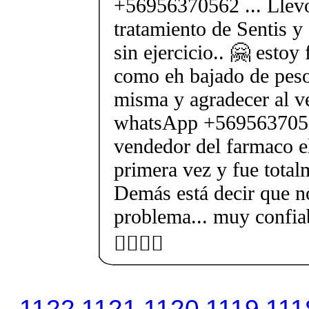
+56956370562 ... Llev
tratamiento de Sentis y
sin ejercicio.. 🤗 estoy
como eh bajado de peso
misma y agradecer al v
whatsApp +56956370562
vendedor del farmaco e
primera vez y fue total
Demás está decir que no
problema... muy confia
👍🏻💃🏻
1122
1121
1120
1119
111