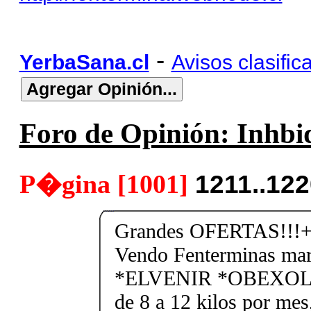
-
YerbaSana.cl
Avisos clasific
Foro de Opinión: Inhbid
P�gina [1001]
1211..12
Grandes OFERTAS!!!+
Vendo Fenterminas ma
*ELVENIR *OBEXOL Ba
de 8 a 12 kilos por mes