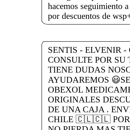
hacemos seguimiento a 
por descuentos de ws
SENTIS - ELVENIR -
CONSULTE POR SU 
TIENE DUDAS NOS
AYUDAREMOS 😃SEN
OBEXOL MEDICAME
ORIGINALES DESC
DE UNA CAJA . ENV
CHILE 🇨🇱🇨🇱 PO
NO PIERDA MAS TI