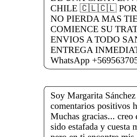
CHILE 🇨🇱🇨🇱 PO
NO PIERDA MAS TI
COMIENCE SU TRA
ENVIOS A TODO SA
ENTREGA INMEDIAT
WhatsApp +56956370
Soy Margarita Sánchez
comentarios positivos h
Muchas gracias... creo 
sido estafada y cuesta 
pero en ti encontre mis 