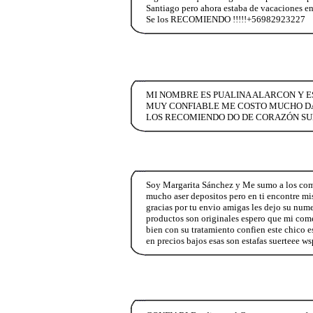
Santiago pero ahora estaba de vacaciones en
Se los RECOMIENDO !!!!!+56982923227
MI NOMBRE ES PUALINA ALARCON Y ES
MUY CONFIABLE ME COSTO MUCHO DA
LOS RECOMIENDO DO DE CORAZÓN SUE
Soy Margarita Sánchez y Me sumo a los comen
mucho aser depositos pero en ti encontre mi
gracias por tu envio amigas les dejo su num
productos son originales espero que mi come
bien con su tratamiento confien este chico e
en precios bajos esas son estafas suerteee 