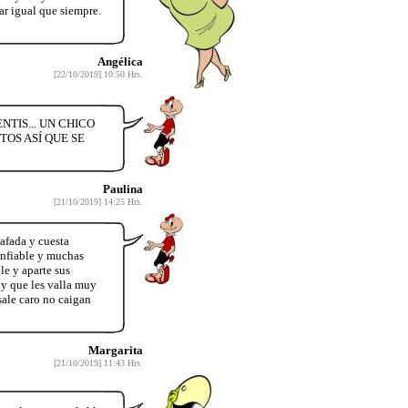
r igual que siempre.
Angélica
[22/10/2019] 10:50 Hrs.
TIS... UN CHICO
OS ASÍ QUE SE
Paulina
[21/10/2019] 14:25 Hrs.
afada y cuesta
onfiable y muchas
e y aparte sus
 y que les valla muy
sale caro no caigan
Margarita
[21/10/2019] 11:43 Hrs.