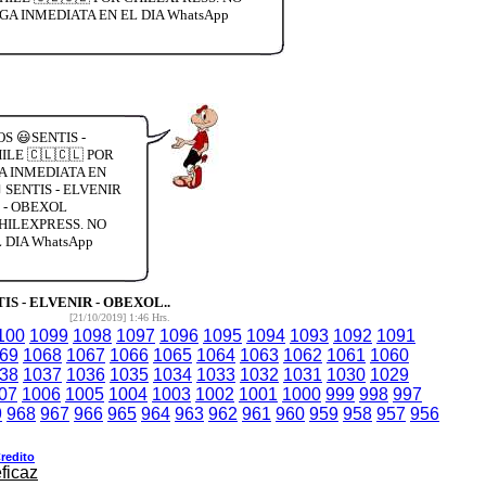
A INMEDIATA EN EL DIA WhatsApp
S 😃SENTIS -
LE 🇨🇱🇨🇱 POR
A INMEDIATA EN
SENTIS - ELVENIR
 - OBEXOL
HILEXPRESS. NO
DIA WhatsApp
IS - ELVENIR - OBEXOL..
[21/10/2019] 1:46 Hrs.
100
1099
1098
1097
1096
1095
1094
1093
1092
1091
69
1068
1067
1066
1065
1064
1063
1062
1061
1060
38
1037
1036
1035
1034
1033
1032
1031
1030
1029
07
1006
1005
1004
1003
1002
1001
1000
999
998
997
9
968
967
966
965
964
963
962
961
960
959
958
957
956
redito
ficaz