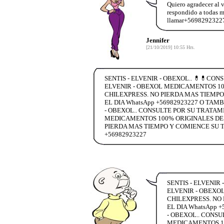
Quiero agradecer al 
respondido a todas m
llamar+56982923227
Jennifer
[21/10/2019] 10:55 Hrs.
SENTIS - ELVENIR - OBEXOL.. 💊💊CO
ELVENIR - OBEXOL MEDICAMENTOS 100
CHILEXPRESS. NO PIERDA MAS TIEMPO
EL DIA WhatsApp +56982923227 O TAM
- OBEXOL.. CONSULTE POR SU TRATAM
MEDICAMENTOS 100% ORIGINALES DESC
PIERDA MAS TIEMPO Y COMIENCE SU T
+56982923227
SENTIS - ELVENIR
ELVENIR - OBEXOL
CHILEXPRESS. NO
EL DIA WhatsApp 
- OBEXOL.. CONSU
MEDICAMENTOS 100