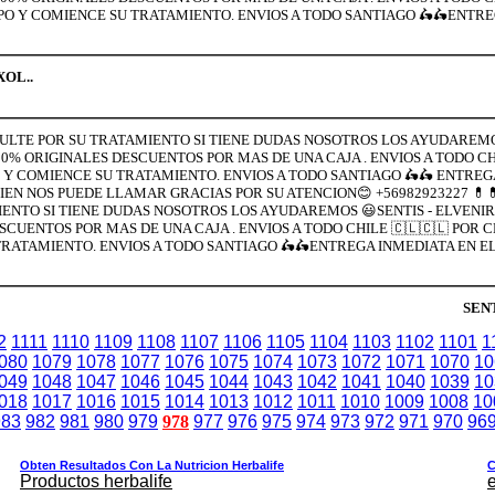
PO Y COMIENCE SU TRATAMIENTO. ENVIOS A TODO SANTIAGO 🛵🛵ENTREG
XOL..
NSULTE POR SU TRATAMIENTO SI TIENE DUDAS NOSOTROS LOS AYUDAREMO
% ORIGINALES DESCUENTOS POR MAS DE UNA CAJA . ENVIOS A TODO CHI
 Y COMIENCE SU TRATAMIENTO. ENVIOS A TODO SANTIAGO 🛵🛵 ENTREG
BIEN NOS PUEDE LLAMAR GRACIAS POR SU ATENCION😊 +56982923227 💊
IENTO SI TIENE DUDAS NOSOTROS LOS AYUDAREMOS 😃SENTIS - ELVENIR
UENTOS POR MAS DE UNA CAJA . ENVIOS A TODO CHILE 🇨🇱🇨🇱 POR C
RATAMIENTO. ENVIOS A TODO SANTIAGO 🛵🛵ENTREGA INMEDIATA EN EL 
SENT
2
1111
1110
1109
1108
1107
1106
1105
1104
1103
1102
1101
1
080
1079
1078
1077
1076
1075
1074
1073
1072
1071
1070
10
049
1048
1047
1046
1045
1044
1043
1042
1041
1040
1039
10
018
1017
1016
1015
1014
1013
1012
1011
1010
1009
1008
10
983
982
981
980
979
978
977
976
975
974
973
972
971
970
96
Obten Resultados Con La Nutricion Herbalife
C
Productos herbalife
e