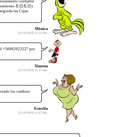
 totalmente confiable
ratamiento 💪🏻💪🏻y
seguida las Cajas
Mónica
[21/10/2019] 11:32 Hrs.
r al +56982923227 por
Ximena
[21/10/2019] 11:17 Hrs.
notado los cambios
Estrella
[21/10/2019] 11:07 Hrs.