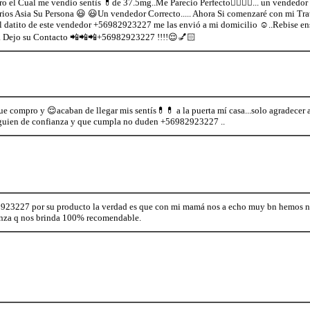
o el Cual me vendio sentìs 💊de 37.5mg..Me Parecio Perfecto👍🏻👍🏻... un vendedor
ios Asia Su Persona 😃 😃Un vendedor Correcto..... Ahora Si comenzaré con mi T
el datito de este vendedor +56982923227 me las envió a mi domicilio ☺..Rebise en
... Dejo su Contacto 📲📲📲+56982923227 !!!!😌💅🏻
que compro y 😌acaban de llegar mis sentís💊💊 a la puerta mí casa...solo agradece
 alguien de confianza y que cumpla no duden +56982923227 ..
82923227 por su producto la verdad es que con mi mamá nos a echo muy bn hemos 
anza q nos brinda 100% recomendable.