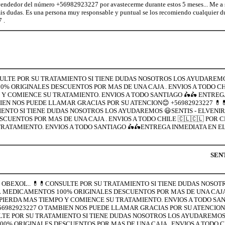
vendedor del número +56982923227 por avastecerme durante estos 5 meses... Me a s
is dudas. Es una persona muy responsable y puntual se los recomiendo cualquier d
 .
NSULTE POR SU TRATAMIENTO SI TIENE DUDAS NOSOTROS LOS AYUDAREMO
% ORIGINALES DESCUENTOS POR MAS DE UNA CAJA . ENVIOS A TODO CHI
 Y COMIENCE SU TRATAMIENTO. ENVIOS A TODO SANTIAGO 🛵🛵 ENTREG
BIEN NOS PUEDE LLAMAR GRACIAS POR SU ATENCION😊 +56982923227 💊
IENTO SI TIENE DUDAS NOSOTROS LOS AYUDAREMOS 😃SENTIS - ELVENIR
UENTOS POR MAS DE UNA CAJA . ENVIOS A TODO CHILE 🇨🇱🇨🇱 POR C
RATAMIENTO. ENVIOS A TODO SANTIAGO 🛵🛵ENTREGA INMEDIATA EN EL 
SENT
 - OBEXOL.. 💊💊CONSULTE POR SU TRATAMIENTO SI TIENE DUDAS NOSOT
 MEDICAMENTOS 100% ORIGINALES DESCUENTOS POR MAS DE UNA CAJA .
 PIERDA MAS TIEMPO Y COMIENCE SU TRATAMIENTO. ENVIOS A TODO SAN
+56982923227 O TAMBIEN NOS PUEDE LLAMAR GRACIAS POR SU ATENCION
LTE POR SU TRATAMIENTO SI TIENE DUDAS NOSOTROS LOS AYUDAREMOS 
% ORIGINALES DESCUENTOS POR MAS DE UNA CAJA . ENVIOS A TODO CH