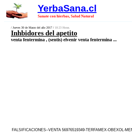
YerbaSana.cl
Sanate con hierbas, Salud Natural
/ Jueves 30 de Marzo del año 2017 /
18:23 Horas.
Inhbidores del apetito
venta fentermina , (sentis) elvenir venta fentermina ...
FALSIFICACIONES--VENTA 56976519349-TERFAMEX-OBEXOL-M