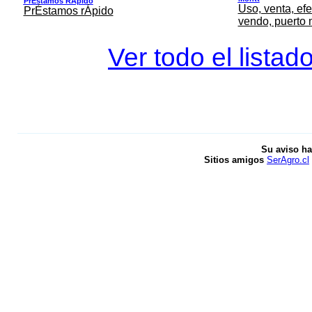
PrÉstamos RÁpido
Uso, venta, efe
PrÉstamos rÁpido
vendo, puerto 
Ver todo el listad
Su aviso ha
Sitios amigos
SerAgro.cl