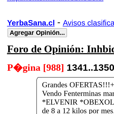
-
YerbaSana.cl
Avisos clasific
Foro de Opinión: Inhbid
P�gina [988]
1341..135
Grandes OFERTAS!!!+
Vendo Fenterminas ma
*ELVENIR *OBEXOL Ba
de 8 a 12 kilos por mes