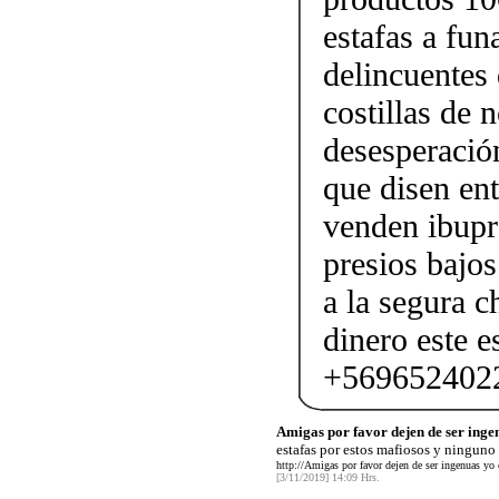
estafas a fun
delincuentes 
costillas de 
desesperació
que disen ent
venden ibupr
presios bajos
a la segura c
dinero este e
+569652402
Amigas por favor dejen de ser ingen
estafas por estos mafiosos y ninguno
http://Amigas por favor dejen de ser ingenuas yo 
[3/11/2019] 14:09 Hrs.