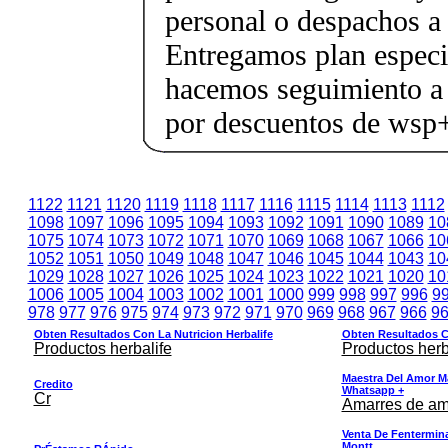
personal o despachos a 
Entregamos plan especif
hacemos seguimiento a 
por descuentos de ws
1122
1121
1120
1119
1118
1117
1116
1115
1114
1113
1112
1098
1097
1096
1095
1094
1093
1092
1091
1090
1089
10
1075
1074
1073
1072
1071
1070
1069
1068
1067
1066
10
1052
1051
1050
1049
1048
1047
1046
1045
1044
1043
10
1029
1028
1027
1026
1025
1024
1023
1022
1021
1020
10
1006
1005
1004
1003
1002
1001
1000
999
998
997
996
9
978
977
976
975
974
973
972
971
970
969
968
967
966
9
Obten Resultados Con La Nutricion Herbalife
Obten Resultados Co
Productos herbalife
Productos herb
Maestra Del Amor M
Credito
Whatsapp +
Cr
Amarres de am
Venta De Fentermina,
Montt