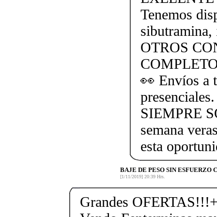
Tenemos dispo
sibutramina, 
OTROS CO
COMPLETO
👀 Envíos a t
presencial
SIEMPRE SO
semana veras
esta oportun
BAJE DE PESO SIN ESFUERZO
[1/11/2019] 20:39 Hrs.
Grandes OFERTAS!!!+