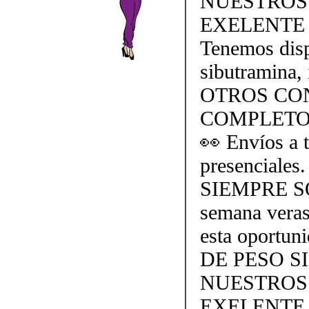
NUESTROS
EXELENTE 
Tenemos dispo
sibutramina, 
OTROS CO
COMPLETO
👀 Envíos a t
presencial
SIEMPRE SO
semana veras
esta oportu
DE PESO S
NUESTROS
EXELENTE 