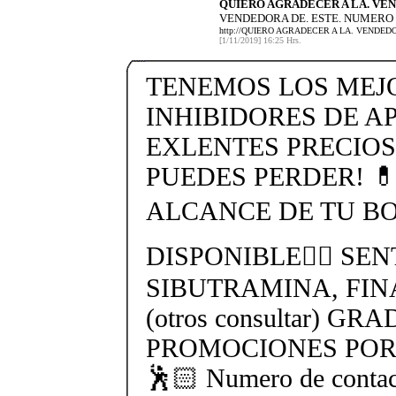
QUIERO AGRADECER A LA. VE
VENDEDORA DE. ESTE. NUMERO (
http://QUIERO AGRADECER A LA. VENDED
[1/11/2019] 16:25 Hrs.
TENEMOS LOS MEJ
INHIBIDORES DE AP
EXLENTES PRECIOS
PUEDES PERDER! 
ALCANCE DE TU BO
DISPONIBLE👉🏻 SEN
SIBUTRAMINA, FIN
(otros consultar) GR
PROMOCIONES POR 
🕺🏻 Numero de contac