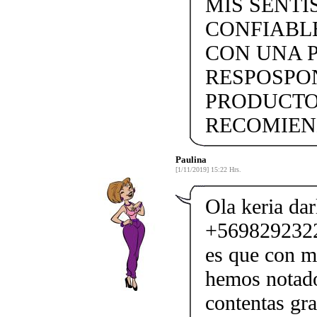
MIS SENTI
CONFIABL
CON UNA 
RESPOSPO
PRODUCTOS
RECOMIEN
Paulina
[1/11/2019] 15:22 Hrs.
Ola keria dar
+56982923227
es que con 
hemos notad
contentas gra