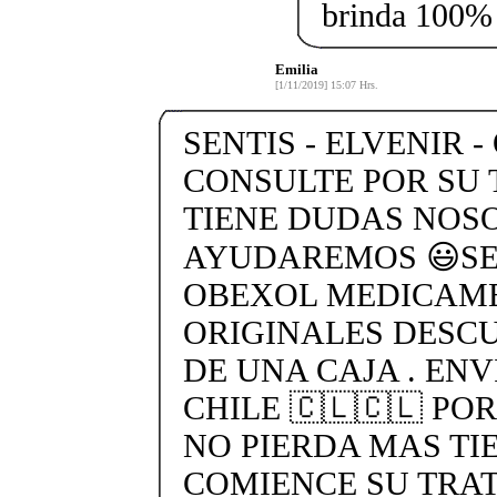
brinda 100%
Emilia
[1/11/2019] 15:07 Hrs.
SENTIS - ELVENIR -
CONSULTE POR SU 
TIENE DUDAS NOS
AYUDAREMOS 😃SEN
OBEXOL MEDICAME
ORIGINALES DESC
DE UNA CAJA . ENV
CHILE 🇨🇱🇨🇱 PO
NO PIERDA MAS TI
COMIENCE SU TRA