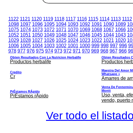
1122
1121
1120
1119
1118
1117
1116
1115
1114
1113
1112
1098
1097
1096
1095
1094
1093
1092
1091
1090
1089
10
1075
1074
1073
1072
1071
1070
1069
1068
1067
1066
10
1052
1051
1050
1049
1048
1047
1046
1045
1044
1043
10
1029
1028
1027
1026
1025
1024
1023
1022
1021
1020
10
1006
1005
1004
1003
1002
1001
1000
999
998
997
996
9
978
977
976
975
974
973
972
971
970
969
968
967
966
9
Obten Resultados Con La Nutricion Herbalife
Obten Resultados Co
Productos herbalife
Productos herb
Maestra Del Amor M
Credito
Whatsapp +
Cr
Amarres de am
Venta De Fentermina,
Montt
PrÉstamos RÁpido
Uso, venta, efe
PrÉstamos rÁpido
vendo, puerto 
Ver todo el listad