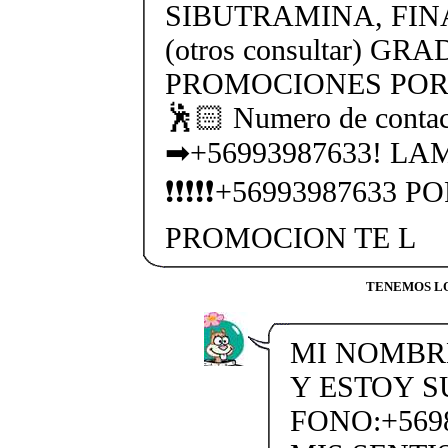
SIBUTRAMINA, FIN
(otros consultar) GR
PROMOCIONES POR 
🕺🏻 Numero de contac
➡+56993987633! LAM
❗❗❗❗❗+56993987633 
PROMOCION TE L
TENEMOS LO
MI NOMBR
Y ESTOY 
FONO:+569