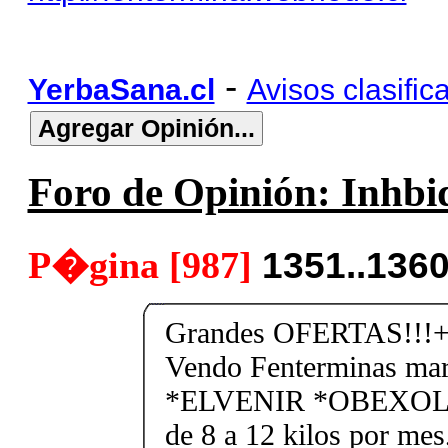
-
YerbaSana.cl
Avisos clasific
Foro de Opinión: Inhbid
P�gina [987]
1351..136
Grandes OFERTAS!!!+
Vendo Fenterminas ma
*ELVENIR *OBEXOL Ba
de 8 a 12 kilos por mes