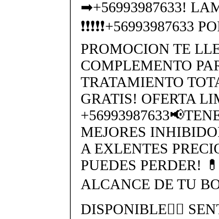
➡+56993987633! LAM
❗❗❗❗❗+56993987633 
PROMOCION TE LL
COMPLEMENTO PAR
TRATAMIENTO TO
GRATIS! OFERTA L
+56993987633📢TE
MEJORES INHIBIDO
A EXLENTES PRECI
PUEDES PERDER! 
ALCANCE DE TU BO
DISPONIBLE👉🏻 SEN