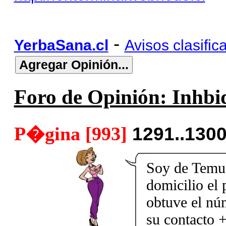
-
YerbaSana.cl
Avisos clasific
Foro de Opinión: Inhbid
P�gina [993]
1291..130
Soy de Temuc
domicilio el 
obtuve el nú
su contacto 