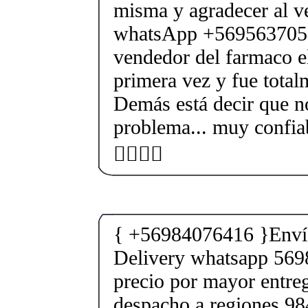
misma y agradecer al v
whatsApp +56956370562
vendedor del farmaco e
primera vez y fue total
Demás está decir que no
problema... muy confia
👍🏻💃🏻
{ +56984076416 }Envío
Delivery whatsapp 569
precio por mayor entre
despacho a regiones 9