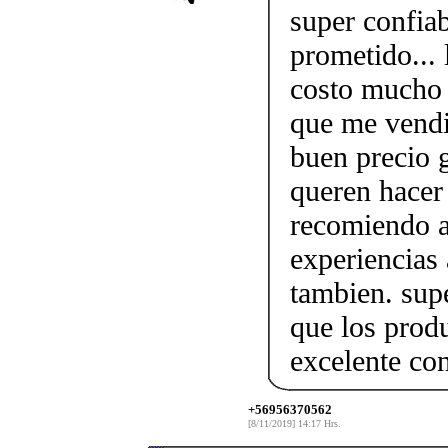
super confia
prometido...
costo mucho 
que me vendi
buen precio 
queren hacer
recomiendo a
experiencias
tambien. supe
que los produ
excelente co
+56956370562
[8/11/2019] 14:17 Hrs.