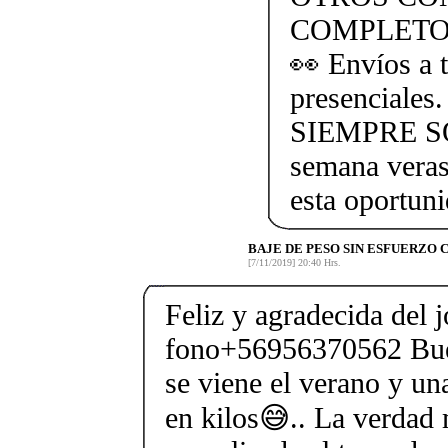
COMPLETO
👀 Envíos a t
presencial
SIEMPRE SO
semana veras
esta oportun
BAJE DE PESO SIN ESFUERZO
[7/11/2019] 20:40 Hrs.
Feliz y agradecida del 
fono+56956370562 Bu
se viene el verano y un
en kilos😅.. La verdad