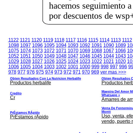
hacemos seguimiento a 
por descuentos de ws
1122
1121
1120
1119
1118
1117
1116
1115
1114
1113
1112
1098
1097
1096
1095
1094
1093
1092
1091
1090
1089
10
1075
1074
1073
1072
1071
1070
1069
1068
1067
1066
10
1052
1051
1050
1049
1048
1047
1046
1045
1044
1043
10
1029
1028
1027
1026
1025
1024
1023
1022
1021
1020
10
1006
1005
1004
1003
1002
1001
1000
999
998
997
996
9
978
977
976
975
974
973
972
971
970
969
ver mas >>>
Obten Resultados Con La Nutricion Herbalife
Obten Resultados Co
Productos herbalife
Productos herb
Maestra Del Amor M
Credito
Whatsapp +
Cr
Amarres de am
Venta De Fentermina,
Montt
PrÉstamos RÁpido
Uso, venta, efe
PrÉstamos rÁpido
vendo, puerto 