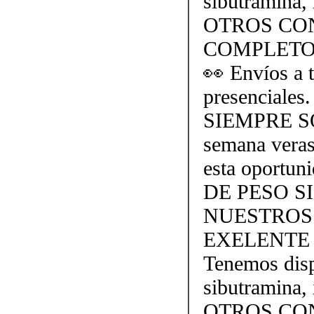
sibutramina, 
OTROS CO
COMPLETO
👀 Envíos a t
presencial
SIEMPRE SO
semana veras
esta oportu
DE PESO S
NUESTROS
EXELENTE 
Tenemos dispo
sibutramina, 
OTROS CO