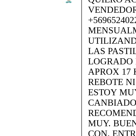
VENDEDORA
+569652402
MENSUALM
UTILIZAND
LAS PASTI
LOGRADO 
APROX 17 
REBOTE N
ESTOY MUY
CANBIADO.
RECOMEND
MUY. BUEN
CON. ENTR