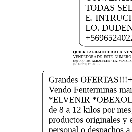
TODAS SEL
E. INTRUC
LO. DUDE
+569652402
QUIERO AGRADECER A LA. VE
VENDEDORA DE. ESTE. NUMERO (
http://QUIERO AGRADECER A LA. VENDED
[8/11/2019] 17:58 Hrs.
Grandes OFERTAS!!!+
Vendo Fenterminas ma
*ELVENIR *OBEXOL Ba
de 8 a 12 kilos por mes
productos originales y 
personal o despachos a 