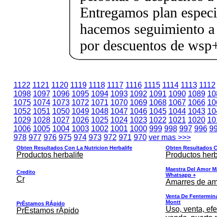
Entregamos plan especif
hacemos seguimiento a 
por descuentos de ws
1122
1121
1120
1119
1118
1117
1116
1115
1114
1113
1112
1098
1097
1096
1095
1094
1093
1092
1091
1090
1089
10
1075
1074
1073
1072
1071
1070
1069
1068
1067
1066
10
1052
1051
1050
1049
1048
1047
1046
1045
1044
1043
10
1029
1028
1027
1026
1025
1024
1023
1022
1021
1020
10
1006
1005
1004
1003
1002
1001
1000
999
998
997
996
9
978
977
976
975
974
973
972
971
970
ver mas >>>
Obten Resultados Con La Nutricion Herbalife
Obten Resultados Co
Productos herbalife
Productos herb
Maestra Del Amor M
Credito
Whatsapp +
Cr
Amarres de am
Venta De Fentermina,
Montt
PrÉstamos RÁpido
Uso, venta, efe
PrÉstamos rÁpido