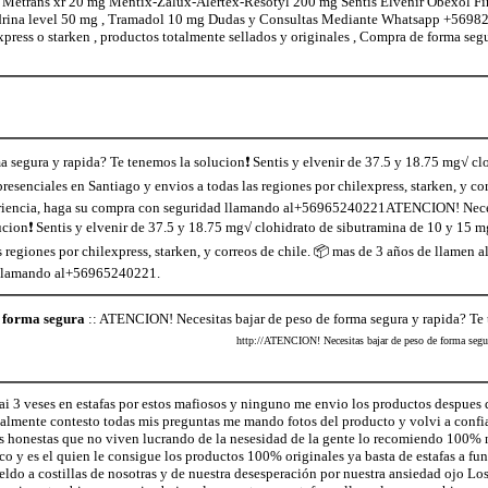
l Metrans xr 20 mg Mentix-Zalux-Alertex-Resotyl 200 mg Sentis Elvenir Obexol F
edrina level 50 mg , Tramadol 10 mg Dudas y Consultas Mediante Whatsapp +5698
xpress o starken , productos totalmente sellados y originales , Compra de forma seg
segura y rapida? Te tenemos la solucion❗ Sentis y elvenir de 37.5 y 18.75 mg√ cl
senciales en Santiago y envios a todas las regiones por chilexpress, starken, y cor
riencia, haga su compra con seguridad llamando al+56965240221ATENCION! Neces
ucion❗ Sentis y elvenir de 37.5 y 18.75 mg√ clohidrato de sibutramina de 10 y 15 
s regiones por chilexpress, starken, y correos de chile. 📦 mas de 3 años de llame
d llamando al+56965240221.
e forma segura
:: ATENCION! Necesitas bajar de peso de forma segura y rapida? Te 
http://ATENCION! Necesitas bajar de peso de forma segur
i 3 veses en estafas por estos mafiosos y ninguno me envio los productos despues de
lmente contesto todas mis preguntas me mando fotos del producto y volvi a confia
s honestas que no viven lucrando de la nesesidad de la gente lo recomiendo 100%
co y es el quien le consigue los productos 100% originales ya basta de estafas a fun
ldo a costillas de nosotras y de nuestra desesperación por nuestra ansiedad ojo Los