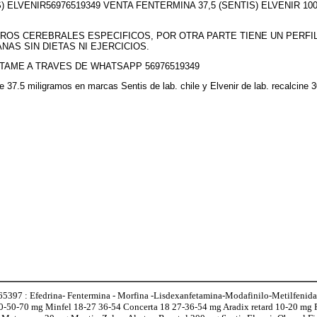
S) ELVENIR56976519349 VENTA FENTERMINA 37,5 (SENTIS) ELVENIR 
ROS CEREBRALES ESPECIFICOS, POR OTRA PARTE TIENE UN PERFI
NAS SIN DIETAS NI EJERCICIOS.
TAME A TRAVES DE WHATSAPP 56976519349
 de 37.5 miligramos en marcas Sentis de lab. chile y Elvenir de lab. recalci
97 : Efedrina- Fentermina - Morfina -Lisdexanfetamina-Modafinilo-Metilfenidat
0-50-70 mg Minfel 18-27 36-54 Concerta 18 27-36-54 mg Aradix retard 10-20 mg