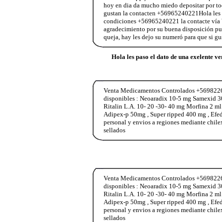
hoy en dia da mucho miedo depositar por tod
gustan la contacten +56965240221Hola les pa
condiciones +56965240221 la contacte vía Wh
agradecimiento por su buena disposición pu
queja, hay les dejo su numeró para que si 
Hola les paso el dato de una exelente v
Venta Medicamentos Controlados +569822653
disponibles : Neoaradix 10-5 mg Samexid 3
Ritalin L.A. 10- 20 -30- 40 mg Morfina 2 m
Adipex-p 50mg , Super ripped 400 mg , Ef
personal y envios a regiones mediante chile
sellados
Venta Medicamentos Controlados +569822653
disponibles : Neoaradix 10-5 mg Samexid 3
Ritalin L.A. 10- 20 -30- 40 mg Morfina 2 m
Adipex-p 50mg , Super ripped 400 mg , Ef
personal y envios a regiones mediante chile
sellados