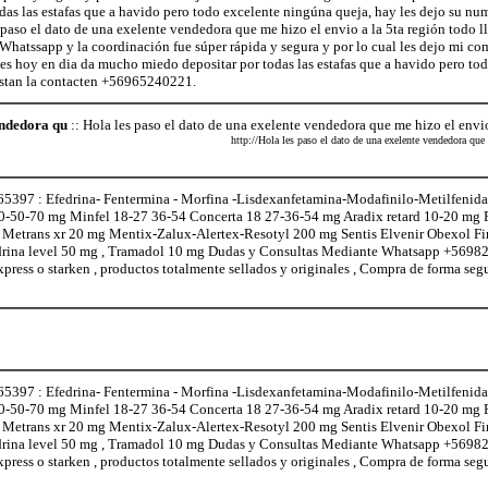
as las estafas que a havido pero todo excelente ningúna queja, hay les dejo su num
so el dato de una exelente vendedora que me hizo el envio a la 5ta región todo ll
atssapp y la coordinación fue súper rápida y segura y por lo cual les dejo mi co
es hoy en dia da mucho miedo depositar por todas las estafas que a havido pero to
gustan la contacten +56965240221.
endedora qu
:: Hola les paso el dato de una exelente vendedora que me hizo el envio
http://Hola les paso el dato de una exelente vendedora que 
97 : Efedrina- Fentermina - Morfina -Lisdexanfetamina-Modafinilo-Metilfenidat
0-50-70 mg Minfel 18-27 36-54 Concerta 18 27-36-54 mg Aradix retard 10-20 mg
l Metrans xr 20 mg Mentix-Zalux-Alertex-Resotyl 200 mg Sentis Elvenir Obexol F
edrina level 50 mg , Tramadol 10 mg Dudas y Consultas Mediante Whatsapp +5698
xpress o starken , productos totalmente sellados y originales , Compra de forma seg
97 : Efedrina- Fentermina - Morfina -Lisdexanfetamina-Modafinilo-Metilfenidat
0-50-70 mg Minfel 18-27 36-54 Concerta 18 27-36-54 mg Aradix retard 10-20 mg
l Metrans xr 20 mg Mentix-Zalux-Alertex-Resotyl 200 mg Sentis Elvenir Obexol F
edrina level 50 mg , Tramadol 10 mg Dudas y Consultas Mediante Whatsapp +5698
xpress o starken , productos totalmente sellados y originales , Compra de forma seg