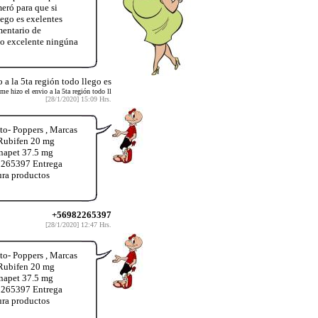
eró para que si
ego es exelentes
mentario de
do excelente ningúna
 a la 5ta región todo llego es
me hizo el envio a la 5ta región todo ll
[28/1/2020] 15:09 Hrs.
o- Poppers , Marcas
 Rubifen 20 mg
inapet 37.5 mg
2265397 Entrega
ura productos
+56982265397
[28/1/2020] 12:47 Hrs.
o- Poppers , Marcas
 Rubifen 20 mg
inapet 37.5 mg
2265397 Entrega
ura productos