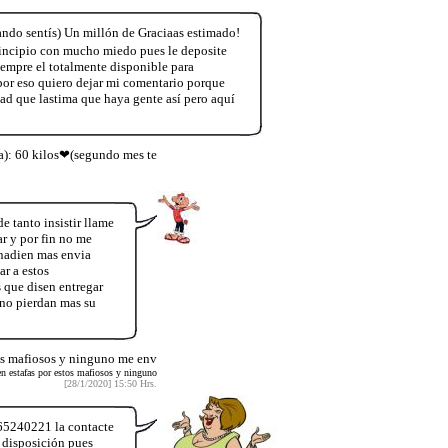
ando sentís) Un millón de Graciaas estimado!
rincipio con mucho miedo pues le deposite
iempre el totalmente disponible para
or eso quiero dejar mi comentario porque
dad que lastima que haya gente así pero aquí
ta): 60 kilos❤(segundo mes te
 tanto insistir llame
r y por fin no me
 nadien mas envia
ar a estos
 que disen entregar
 no pierdan mas su
tos mafiosos y ninguno me env
en estafas por estos mafiosos y ninguno
[28/1/2020] 15:50 Hrs.
965240221 la contacte
 disposición pues