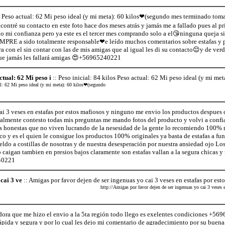
os Peso actual: 62 Mi peso ideal (y mi meta): 60 kilos❤(segundo mes terminado tom
ntré su contacto en este foto hace dos meses atrás y jamás me a fallado pues al p
do mi confianza pero ya este es el tercer mes comprando solo a el😘ninguna queja s
MPRE a sido totalmente responsable❤e leído muchos comentarios sobre estafas y p
ra con el sin contar con las de mis amigas que al igual les di su contacto😌y de ver
que jamás les fallará amigas 😍+56965240221
ctual: 62 Mi peso i
:: Peso inicial: 84 kilos Peso actual: 62 Mi peso ideal (y mi me
ual: 62 Mi peso ideal (y mi meta): 60 kilos❤(segundo
i 3 veses en estafas por estos mafiosos y ninguno me envio los productos despues de
lmente contesto todas mis preguntas me mando fotos del producto y volvi a confia
s honestas que no viven lucrando de la nesesidad de la gente lo recomiendo 100%
co y es el quien le consigue los productos 100% originales ya basta de estafas a fun
ldo a costillas de nosotras y de nuestra desesperación por nuestra ansiedad ojo Los
caigan tambien en presios bajos claramente son estafas vallan a la segura chicas y
240221
cai 3 ve
:: Amigas por favor dejen de ser ingenuas yo cai 3 veses en estafas por es
http://Amigas por favor dejen de ser ingenuas yo cai 3 veses 
dora que me hizo el envio a la 5ta región todo llego es exelentes condiciones +56
ápida y segura y por lo cual les dejo mi comentario de agradecimiento por su buena