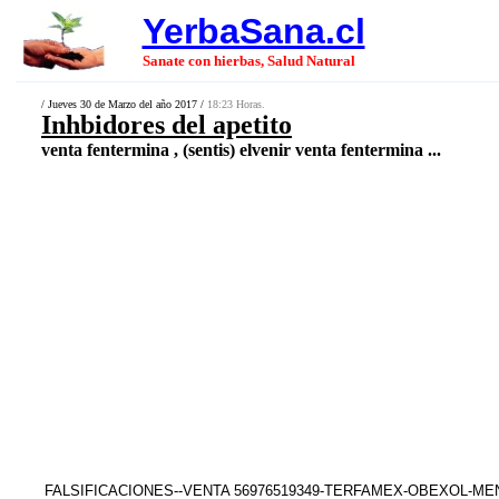
YerbaSana.cl
Sanate con hierbas, Salud Natural
/ Jueves 30 de Marzo del año 2017 /
18:23 Horas.
Inhbidores del apetito
venta fentermina , (sentis) elvenir venta fentermina ...
FALSIFICACIONES--VENTA 56976519349-TERFAMEX-OBEXOL-M