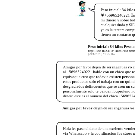
Peso inicial: 84 kil
💗+56965240221 𵱥nco
mi dinero y sobre to
cualquier duda y SIE
ya es la tercera comp
tienen un contacto 
Peso inicial: 84 kilos Peso a
http://Peso inicial: 84 kilos Peso act
[29/1/2020] 17:25 Hrs.
Amigas por favor dejen de ser ingenuas yo ca
al +56965240221 hable con un chico que rea
equivoque creo que todavia existen persona
estos productos solo el trabaja con un quimi
desgraciados delincuentes que se asen un sue
personalmente solo te venden ibuprofeno no 
dinero este es el numero del chica +56965
Amigas por favor dejen de ser ingenuas yo 
Hola les paso el dato de una exelente vende
vía Whatssapp y la coordinación fue súper r