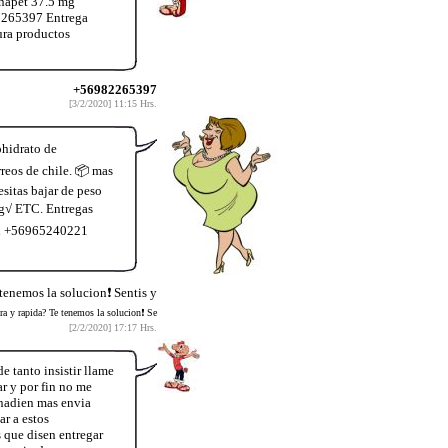
inapet 37.5 mg
2265397 Entrega
ura productos
+56982265397
[3/2/2020] 11:15 Hrs.
ohidrato de
reos de chile. 📦 mas
itas bajar de peso
mg√ ETC. Entregas
n al +56965240221
tenemos la solucion❗ Sentis y
a y rapida? Te tenemos la solucion❗ Se
[2/2/2020] 17:17 Hrs.
 tanto insistir llame
r y por fin no me
 nadien mas envia
ar a estos
 que disen entregar