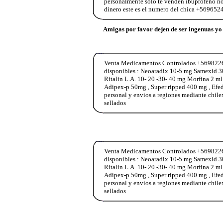
personalmente solo te venden ibuprofeno no 
dinero este es el numero del chica +56965
Amigas por favor dejen de ser ingenuas yo 
Venta Medicamentos Controlados +569822653
disponibles : Neoaradix 10-5 mg Samexid 3
Ritalin L.A. 10- 20 -30- 40 mg Morfina 2 m
Adipex-p 50mg , Super ripped 400 mg , Ef
personal y envios a regiones mediante chile
sellados
Venta Medicamentos Controlados +569822653
disponibles : Neoaradix 10-5 mg Samexid 3
Ritalin L.A. 10- 20 -30- 40 mg Morfina 2 m
Adipex-p 50mg , Super ripped 400 mg , Ef
personal y envios a regiones mediante chile
sellados