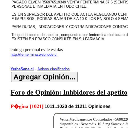
PAGADO ELVENIR56976519349 VENTA FENTERMINA 37,5 (SENTI
PERSONAL E INMEDIATA EN TODO CHILE.
ES UN SUPRESOR DEL APETITO QUE ACTUA REGULANDO CENT
E IMPULSOS, PODRAS BAJAR DE 8 A 10 KILOS EN SOLO 4 SEMA
PARA DUDAS, INDICACIONES Y CONTRAINDICACIONES CONTAC
Tengo inhbidores del apetito , compuestos por fentermina clorhidrato
EXISTEN EN FRASCO CONSULTE EN SU FARMACIA
entrega personal evite estafas
http://fentermina.webnode.cl
-
YerbaSana.cl
Avisos clasificados
Foro de Opinión: Inhbidores del apetito
P�gina [1021]
1011..1020 de 11211 Opiniones
Venta Medicamentos Controlados +569822653
disponibles : Neoaradix 10-5 mg Samexid 3