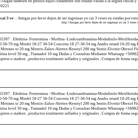
caigan tambien en presios bajos claramente son estafas vallan a la segura chicas y
240221
cai 3 ve
:: Amigas por favor dejen de ser ingenuas yo cai 3 veses en estafas por es
http://Amigas por favor dejen de ser ingenuas yo cai 3 veses 
97 : Efedrina- Fentermina - Morfina -Lisdexanfetamina-Modafinilo-Metilfenidat
0-50-70 mg Minfel 18-27 36-54 Concerta 18 27-36-54 mg Aradix retard 10-20 mg
l Metrans xr 20 mg Mentix-Zalux-Alertex-Resotyl 200 mg Sentis Elvenir Obexol F
edrina level 50 mg , Tramadol 10 mg Dudas y Consultas Mediante Whatsapp +5698
xpress o starken , productos totalmente sellados y originales , Compra de forma seg
97 : Efedrina- Fentermina - Morfina -Lisdexanfetamina-Modafinilo-Metilfenidat
0-50-70 mg Minfel 18-27 36-54 Concerta 18 27-36-54 mg Aradix retard 10-20 mg
l Metrans xr 20 mg Mentix-Zalux-Alertex-Resotyl 200 mg Sentis Elvenir Obexol F
edrina level 50 mg , Tramadol 10 mg Dudas y Consultas Mediante Whatsapp +5698
xpress o starken , productos totalmente sellados y originales , Compra de forma seg