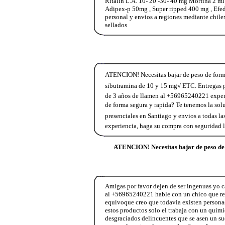
Ritalin L.A. 10- 20 -30- 40 mg Morfina 2 m
Adipex-p 50mg , Super ripped 400 mg , Ef
personal y envios a regiones mediante chile
sellados
ATENCION! Necesitas bajar de peso de forma 
sibutramina de 10 y 15 mg√ ETC. Entregas pre
de 3 años de llamen al +56965240221 expe
de forma segura y rapida? Te tenemos la sol
presenciales en Santiago y envios a todas la
experiencia, haga su compra con segurida
ATENCION! Necesitas bajar de peso d
Amigas por favor dejen de ser ingenuas yo ca
al +56965240221 hable con un chico que rea
equivoque creo que todavia existen persona
estos productos solo el trabaja con un quimi
desgraciados delincuentes que se asen un sue