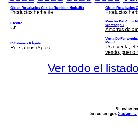
Obten Resultados Con La Nutricion Herbalife
Obten Resultados Co
Productos herbalife
Productos herb
Maestra Del Amor M
Credito
Whatsapp +
Cr
Amarres de am
Venta De Fentermina,
Montt
PrÉstamos RÁpido
Uso, venta, efe
PrÉstamos rÁpido
vendo, puerto 
Ver todo el listad
Su aviso ha
Sitios amigos
SerAgro.cl