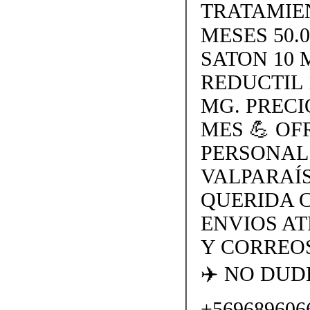
TRATAMIE
MESES 50.
SATON 10 
REDUCTIL 
MG. PRECI
MES 💪 O
PERSONAL
VALPARAÍS
QUERIDA 
ENVIOS AT
Y CORREOS
✈️ NO DU
+569689606