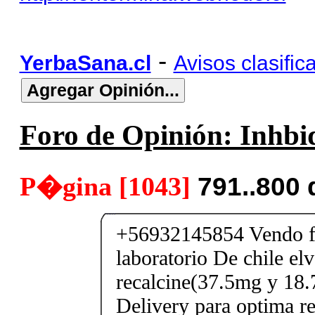
-
YerbaSana.cl
Avisos clasific
Foro de Opinión: Inhbid
P�gina [1043]
791..800
+56932145854 Vendo fe
laboratorio De chile elv
recalcine(37.5mg y 18.
Delivery para optima re