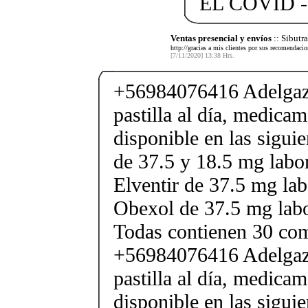
EL COVID -
Ventas presencial y envíos
:: Sibut
http://gracias a mis clientes por sus recomendaci
[7/11/2020] 13:38 Hrs.
+56984076416 Adelgaza
pastilla al día, medica
disponible en las sigui
de 37.5 y 18.5 mg labor
Elventir de 37.5 mg lab
Obexol de 37.5 mg labo
Todas contienen 30 co
+56984076416 Adelgaza
pastilla al día, medica
disponible en las sigui