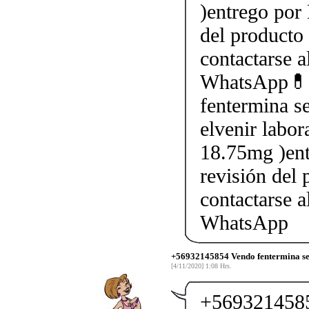
)entrego por 
del producto 
contactarse
WhatsApp💊
fentermina se
elvenir labor
18.75mg )ent
revisión del 
contactarse
WhatsApp
+56932145854 Vendo fentermina sen
[4/11/2020] 1:08 Hrs.
+5693214585