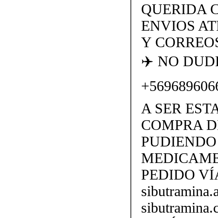
QUERIDA 
ENVIOS AT
Y CORREOS
✈️ NO DU
+569689606
A SER EST
COMPRA D
PUDIENDO 
MEDICAME
PEDIDO VÍ
sibutramina
sibutramina