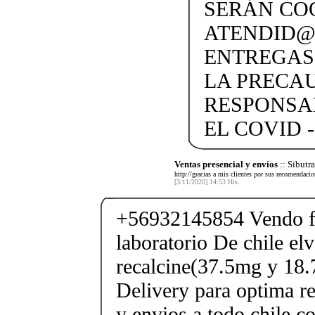
SERÁN CO
ATENDID@S
ENTREGAS
LA PRECA
RESPONSA
EL COVID -
Ventas presencial y envíos
:: Sibut
http://gracias a mis clientes por sus recomendaci
[3/11/2020] 14:53 Hrs.
+56932145854 Vendo fe
laboratorio De chile elv
recalcine(37.5mg y 18.
Delivery para optima re
y envios a todo chile c