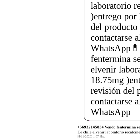
laboratorio 
)entrego por 
del producto 
contactarse
WhatsApp💊
fentermina se
elvenir labor
18.75mg )ent
revisión del 
contactarse
WhatsApp
+56932145854 Vendo fentermina sen
De chile elvenir laboratorio recalcin
[4/11/2020] 1:07 Hrs.