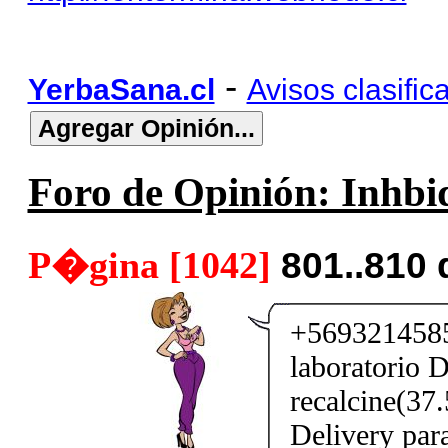
-
YerbaSana.cl
Avisos clasific
Foro de Opinión: Inhbid
P�gina [1042]
801..810
+5693214585
laboratorio D
recalcine(37
Delivery par