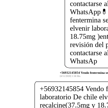
contactarse
WhatsApp💊
fentermina se
elvenir labor
18.75mg )ent
revisión del 
contactarse
WhatsAp
+56932145854 Vendo fentermina sen
[4/11/2020] 1:58 Hrs.
+56932145854 Vendo fe
laboratorio De chile elv
recalcine(37.5mg y 18.