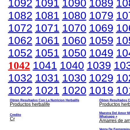
1092
1091
1090
1089
10
1082
1081
1080
1079
10
1072
1071
1070
1069
10
1062
1061
1060
1059
10
1052
1051
1050
1049
10
1042
1041
1040
1039
10
1032
1031
1030
1029
10
1022
1021
1020
1019
10
Obten Resultados Con La Nutricion Herbalife
Obten Resultados Co
Productos herbalife
Productos herb
Maestra Del Amor M
Credito
Whatsapp +
Cr
Amarres de am
Venta De Fentermina,