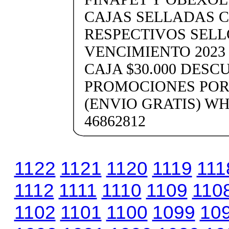
CAJAS SELLADAS 
RESPECTIVOS SELL
VENCIMIENTO 2023 
CAJA $30.000 DESC
PROMOCIONES POR
(ENVIO GRATIS) WH
46862812
1122
1121
1120
1119
111
1112
1111
1110
1109
110
1102
1101
1100
1099
10