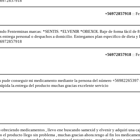
+56972857918
+56972857918
:: Fe
o Fenterminas marcas: *SENTIS. *ELVENIR *OBEXOL Baje de forma fácil de 8 a 
os entrega personal o despachos a domicilio. Entregamos plan especifico de dieta 
+56972857918
+56972857918
:: Fe
n pude conseguir mi medicamento mediante la persona del número +56982265397 co
ápida la.entrega del producto muchas gracias excelente servicio
 ofreciendo medicamentos , llevo ene buscando samexid y elvenir y adquiri una ca
ro el producto llego sin problema , muchas gracias ahora.tengo al fin los medicame
nsulta tuve que suspender ahora a retomar el tratamiento , recomiendo ene a esta p