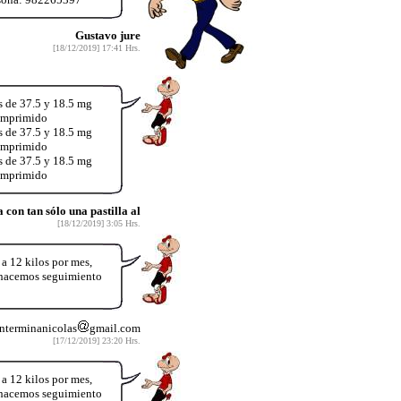
Gustavo jure
[18/12/2019] 17:41 Hrs.
s de 37.5 y 18.5 mg
comprimido
s de 37.5 y 18.5 mg
comprimido
s de 37.5 y 18.5 mg
comprimido
on tan sólo una pastilla al
[18/12/2019] 3:05 Hrs.
12 kilos por mes,
y hacemos seguimiento
nterminanicolas
gmail.com
[17/12/2019] 23:20 Hrs.
12 kilos por mes,
y hacemos seguimiento