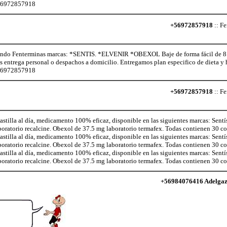
+56972857918
+56972857918
:: Fe
o Fenterminas marcas: *SENTIS. *ELVENIR *OBEXOL Baje de forma fácil de 8 a 
os entrega personal o despachos a domicilio. Entregamos plan especifico de dieta 
+56972857918
+56972857918
:: Fe
illa al día, medicamento 100% eficaz, disponible en las siguientes marcas: Sentí
aboratorio recalcine. Obexol de 37.5 mg laboratorio termafex. Todas contienen 30 
illa al día, medicamento 100% eficaz, disponible en las siguientes marcas: Sentí
aboratorio recalcine. Obexol de 37.5 mg laboratorio termafex. Todas contienen 30 
illa al día, medicamento 100% eficaz, disponible en las siguientes marcas: Sentí
aboratorio recalcine. Obexol de 37.5 mg laboratorio termafex. Todas contienen 30 
+56984076416 Adelgaza 