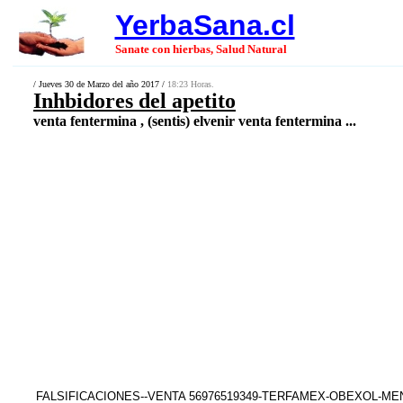
YerbaSana.cl
Sanate con hierbas, Salud Natural
/ Jueves 30 de Marzo del año 2017 /
18:23 Horas.
Inhbidores del apetito
venta fentermina , (sentis) elvenir venta fentermina ...
FALSIFICACIONES--VENTA 56976519349-TERFAMEX-OBEXOL-M