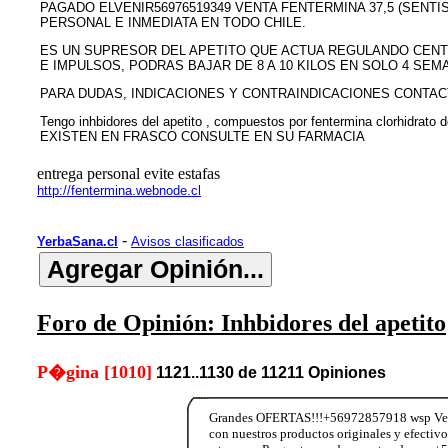
PAGADO ELVENIR56976519349 VENTA FENTERMINA 37,5 (SENTI
PERSONAL E INMEDIATA EN TODO CHILE.
ES UN SUPRESOR DEL APETITO QUE ACTUA REGULANDO CENT
E IMPULSOS, PODRAS BAJAR DE 8 A 10 KILOS EN SOLO 4 SEMA
PARA DUDAS, INDICACIONES Y CONTRAINDICACIONES CONTAC
Tengo inhbidores del apetito , compuestos por fentermina clorhidrato
EXISTEN EN FRASCO CONSULTE EN SU FARMACIA
entrega personal evite estafas
http://fentermina.webnode.cl
-
YerbaSana.cl
Avisos clasificados
Foro de Opinión: Inhbidores del apetito
P�gina [1010]
1121..1130 de 11211 Opiniones
Grandes OFERTAS!!!+56972857918 wsp Vend
con nuestros productos originales y efectiv