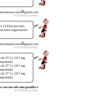
nterminanicolas
gmail.com
[17/12/2019] 23:04 Hrs.
12 kilos por mes,
y hacemos seguimiento
nterminanicolas
gmail.com
[17/12/2019] 23:03 Hrs.
s de 37.5 y 18.5 mg
comprimido
s de 37.5 y 18.5 mg
comprimido
s de 37.5 y 18.5 mg
comprimido
con tan sólo una pastilla a
[17/12/2019] 18:44 Hrs.