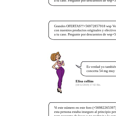
a tu caso. Pregunte por descuentos de wsp
Grandes OFERTAS!!!+56972857918 wsp Vend
con nuestros productos originales y efectiv
a tu caso. Pregunte por descuentos de wsp
Es verdad yo tambié
concerta 54 mg muy r
Elisa collins
[18/12/2019] 17:42 Hrs.
Vi este número en este foro (+56982265397)
esta persona estaba inseguro al principio pe
pero por tema de lucas y no poder ir a la co