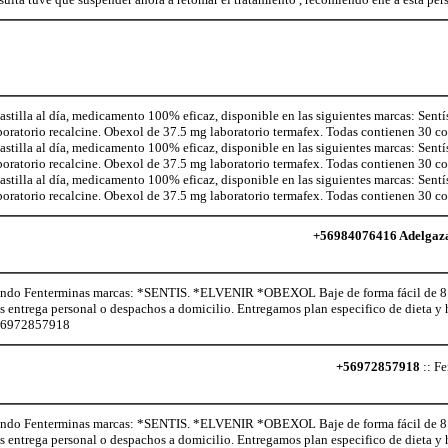
illa al día, medicamento 100% eficaz, disponible en las siguientes marcas: Sentí
aboratorio recalcine. Obexol de 37.5 mg laboratorio termafex. Todas contienen 30 
illa al día, medicamento 100% eficaz, disponible en las siguientes marcas: Sentí
aboratorio recalcine. Obexol de 37.5 mg laboratorio termafex. Todas contienen 30 
illa al día, medicamento 100% eficaz, disponible en las siguientes marcas: Sentí
aboratorio recalcine. Obexol de 37.5 mg laboratorio termafex. Todas contienen 30 
+56984076416 Adelgaza c
o Fenterminas marcas: *SENTIS. *ELVENIR *OBEXOL Baje de forma fácil de 8 a 
os entrega personal o despachos a domicilio. Entregamos plan especifico de dieta 
+56972857918
+56972857918
:: Fe
o Fenterminas marcas: *SENTIS. *ELVENIR *OBEXOL Baje de forma fácil de 8 a 
os entrega personal o despachos a domicilio. Entregamos plan especifico de dieta 