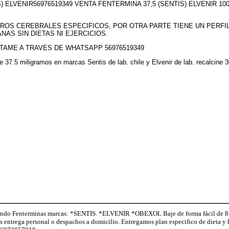
S) ELVENIR56976519349 VENTA FENTERMINA 37,5 (SENTIS) ELVENIR 
ROS CEREBRALES ESPECIFICOS, POR OTRA PARTE TIENE UN PERFI
NAS SIN DIETAS NI EJERCICIOS.
TAME A TRAVES DE WHATSAPP 56976519349
 de 37.5 miligramos en marcas Sentis de lab. chile y Elvenir de lab. recalci
o Fenterminas marcas: *SENTIS. *ELVENIR *OBEXOL Baje de forma fácil de 8 a 
os entrega personal o despachos a domicilio. Entregamos plan especifico de dieta 