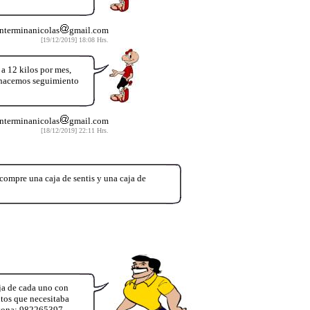
nterminanicolas
gmail.com
[19/12/2019] 18:08 Hrs.
12 kilos por mes,
y hacemos seguimiento
nterminanicolas
gmail.com
[18/12/2019] 22:11 Hrs.
mpre una caja de sentis y una caja de
ja de cada uno con
ntos que necesitaba
ersona: 982265397