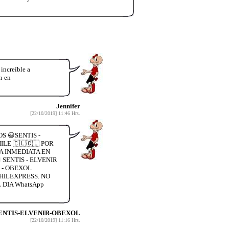
increíble a
n en
Jennifer
[22/10/2019] 11:46 Hrs.
S 😃SENTIS -
LE 🇨🇱🇨🇱 POR
A INMEDIATA EN
SENTIS - ELVENIR
 - OBEXOL
HILEXPRESS. NO
DIA WhatsApp
ENTIS-ELVENIR-OBEXOL
[22/10/2019] 11:16 Hrs.