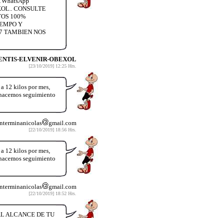
 WhatsApp
XOL.. CONSULTE
TOS 100%
IEMPO Y
27 TAMBIEN NOS
ENTIS-ELVENIR-OBEXOL
[23/10/2019] 12:25 Hrs.
12 kilos por mes,
y hacemos seguimiento
nterminanicolas
gmail.com
[22/10/2019] 18:56 Hrs.
12 kilos por mes,
y hacemos seguimiento
nterminanicolas
gmail.com
[22/10/2019] 18:52 Hrs.
AL ALCANCE DE TU