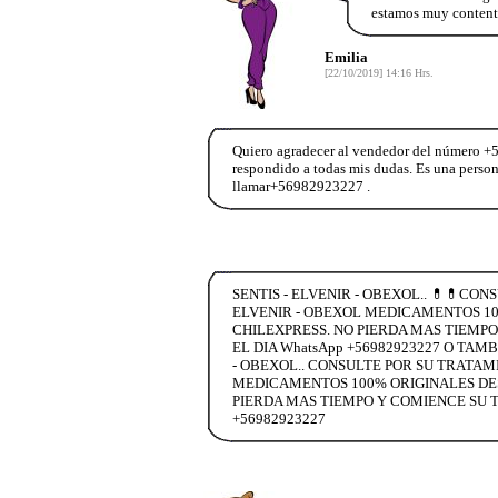
estamos muy contenta
Emilia
[22/10/2019] 14:16 Hrs.
Quiero agradecer al vendedor del número +5
respondido a todas mis dudas. Es una perso
llamar+56982923227 .
SENTIS - ELVENIR - OBEXOL.. 💊💊CO
ELVENIR - OBEXOL MEDICAMENTOS 100
CHILEXPRESS. NO PIERDA MAS TIEMPO
EL DIA WhatsApp +56982923227 O TAM
- OBEXOL.. CONSULTE POR SU TRATAM
MEDICAMENTOS 100% ORIGINALES DESC
PIERDA MAS TIEMPO Y COMIENCE SU T
+56982923227