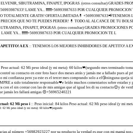
L ELVENIR, SIBUTRAMINA, FINAPET, IPOGRAS. (otros consultar) GRADES P
 ➡+56993987633! LAME YA... ❗❗❗❗❗+56993987633 POR CUALQUIER PROMOCION
 TOTALMENTE GRATIS! OFERTA LIMITADA💊 +56993987633📢TENEMOS 
 PRECIOS QUE NO TE PUEDES PERDER! 💊 TODO AL ALCANCE DE TU BOLSI
IBUTRAMINA, FINAPET, IPOGRAS. (otros consultar) GRADES PROMOCIONES P
3! LAME YA... ❗❗❗❗❗+56993987633 POR CUALQUIER PROMOCION TE L
APETITO! A EX
:: TENEMOS LOS MEJORES INHIBIDORES DE APETITO! A 
os Peso actual: 62 Mi peso ideal (y mi meta): 60 kilos❤(segundo mes terminado tom
ntré su contacto en este foto hace dos meses atrás y jamás me a fallado pues al p
do mi confianza pero ya este es el tercer mes comprando solo a el😘ninguna queja s
MPRE a sido totalmente responsable❤e leído muchos comentarios sobre estafas y p
ra con el sin contar con las de mis amigas que al igual les di su contacto😌y de ver
que jamás les fallará amigas 😍+56965240221
ctual: 62 Mi peso i
:: Peso inicial: 84 kilos Peso actual: 62 Mi peso ideal (y mi me
ual: 62 Mi peso ideal (y mi meta): 60 kilos❤(segundo
gracias al número +56982923227 por su producto la verdad es que con mi mamá no