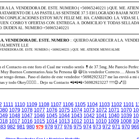
 A LA. VENDEDORA DE. ESTE. NUMERO ( +56965240221 ) QUE. ME. ATI
RATAMIENTO DE LAS PASTILLAS SENTISDE 37.5 EH LOGRADO BAJAR NOT
I CONPLICACIONES ESTOY MUY. FELIZ ME. HA. CANBIADO. LA. VIDA SE
BUEN. COSRO Y OFERTAS CON. ENTREGA. A. DOMICILIO Y. TODAS SELLADA
O. DUDEN AL. NUMERO +56965240221
A. VENDEDORA DE. ESTE. NUMERO
:: QUIERO AGRADECER A LA. VENDED
SUALMENTE LLE
. VENDEDORA DE. ESTE. NUMERO ( +56965240221 ) QUE. ME. ATIENDE MENSUALME
el Contacto en este foro el Cual me vendio sentìs 💊de 37.5mg..Me Parecio Perfecto
or Muy Buenos Comentarios Asia Su Persona 😃 😃Un vendedor Correcto..... Ahora
que tengo demas.. Paso el datito de este vendedor +56982923227 me las envió a mi 
mas y todo Okey👍🏻👍🏻... Dejo su Contacto 📲📲📲+56982923227 !!!!😌💅🏻
2
1111
1110
1109
1108
1107
1106
1105
1104
1103
1102
1101
1
080
1079
1078
1077
1076
1075
1074
1073
1072
1071
1070
10
049
1048
1047
1046
1045
1044
1043
1042
1041
1040
1039
10
018
1017
1016
1015
1014
1013
1012
1011
1010
1009
1008
10
983
982
981
980
979
978
977
976
975
974
973
972
971
970
96
Obten Resultados Con La Nutricion Herbalife
C