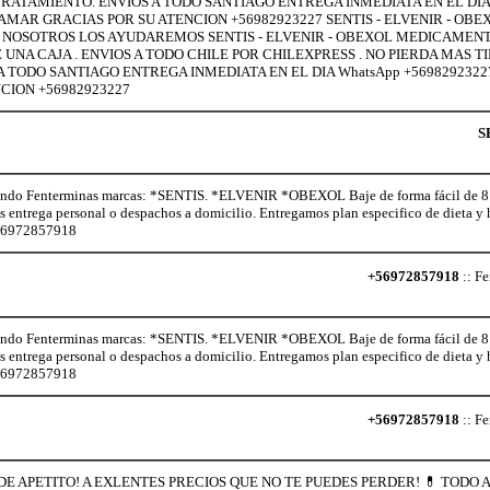
RATAMIENTO. ENVIOS A TODO SANTIAGO ENTREGA INMEDIATA EN EL DIA
MAR GRACIAS POR SU ATENCION +56982923227 SENTIS - ELVENIR - OBE
S NOSOTROS LOS AYUDAREMOS SENTIS - ELVENIR - OBEXOL MEDICAMEN
UNA CAJA . ENVIOS A TODO CHILE POR CHILEXPRESS . NO PIERDA MAS T
 TODO SANTIAGO ENTREGA INMEDIATA EN EL DIA WhatsApp +569829232
CION +56982923227
S
o Fenterminas marcas: *SENTIS. *ELVENIR *OBEXOL Baje de forma fácil de 8 a 
os entrega personal o despachos a domicilio. Entregamos plan especifico de dieta 
+56972857918
+56972857918
:: Fe
o Fenterminas marcas: *SENTIS. *ELVENIR *OBEXOL Baje de forma fácil de 8 a 
os entrega personal o despachos a domicilio. Entregamos plan especifico de dieta 
+56972857918
+56972857918
:: Fe
E APETITO! A EXLENTES PRECIOS QUE NO TE PUEDES PERDER! 💊 TODO 