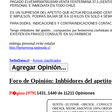
PAGADO ELVENIR56976519349 VENTA FENTERMINA 37,5 (SENTI
PERSONAL E INMEDIATA EN TODO CHILE.
ES UN SUPRESOR DEL APETITO QUE ACTUA REGULANDO CENT
E IMPULSOS, PODRAS BAJAR DE 8 A 10 KILOS EN SOLO 4 SEMA
PARA DUDAS, INDICACIONES Y CONTRAINDICACIONES CONTAC
Tengo inhbidores del apetito , compuestos por fentermina clorhidrato
EXISTEN EN FRASCO CONSULTE EN SU FARMACIA
entrega personal evite estafas
http://fentermina.webnode.cl
-
YerbaSana.cl
Avisos clasificados
Foro de Opinión: Inhbidores del apetito
P�gina [979]
1431..1440 de 11211 Opiniones
SENTIS - ELVENIR - OBEXOL.. CONSUL
OBEXOL MEDICAMENTOS 100% ORIGINAL