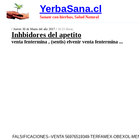
YerbaSana.cl
Sanate con hierbas, Salud Natural
/ Jueves 30 de Marzo del año 2017 /
18:23 Horas.
Inhbidores del apetito
venta fentermina , (sentis) elvenir venta fentermina ...
FALSIFICACIONES--VENTA 56976519349-TERFAMEX-OBEXOL-M