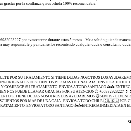
s gracias por la confianza q nos brinda 100% recomendable.
6982923227 por avastecerme durante estos 5 meses... Me a sabido guiar de manera 
na muy responsable y puntual se los recomiendo cualquier duda o consulta no dude
NSULTE POR SU TRATAMIENTO SI TIENE DUDAS NOSOTROS LOS AYUDAREMO
% ORIGINALES DESCUENTOS POR MAS DE UNA CAJA . ENVIOS A TODO CHI
 Y COMIENCE SU TRATAMIENTO. ENVIOS A TODO SANTIAGO 🛵🛵 ENTREG
BIEN NOS PUEDE LLAMAR GRACIAS POR SU ATENCION😊 +56982923227 💊
IENTO SI TIENE DUDAS NOSOTROS LOS AYUDAREMOS 😃SENTIS - ELVENIR
UENTOS POR MAS DE UNA CAJA . ENVIOS A TODO CHILE 🇨🇱🇨🇱 POR C
RATAMIENTO. ENVIOS A TODO SANTIAGO 🛵🛵ENTREGA INMEDIATA EN EL 
S