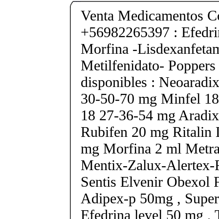
Venta Medicamentos Co
+56982265397 : Efedri
Morfina -Lisdexanfeta
Metilfenidato- Poppers
disponibles : Neoarad
30-50-70 mg Minfel 18
18 27-36-54 mg Aradix
Rubifen 20 mg Ritalin 
mg Morfina 2 ml Metra
Mentix-Zalux-Alertex-
Sentis Elvenir Obexol 
Adipex-p 50mg , Super
Efedrina level 50 mg ,