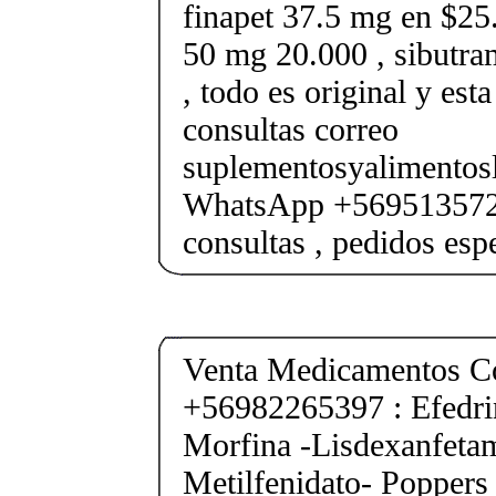
finapet 37.5 mg en $25.
50 mg 20.000 , sibutr
, todo es original y est
consultas correo
suplementosyalimento
WhatsApp +569513572
consultas , pedidos esp
Venta Medicamentos Co
+56982265397 : Efedri
Morfina -Lisdexanfeta
Metilfenidato- Poppers