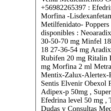
+56982265397 : Efedri
Morfina -Lisdexanfeta
Metilfenidato- Poppers
disponibles : Neoarad
30-50-70 mg Minfel 18
18 27-36-54 mg Aradix
Rubifen 20 mg Ritalin 
mg Morfina 2 ml Metra
Mentix-Zalux-Alertex-
Sentis Elvenir Obexol 
Adipex-p 50mg , Super
Efedrina level 50 mg ,
Dudas y Consultas Med