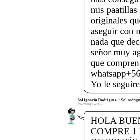
mis paatillas
originales q
aseguir con m
nada que dec
señor muy agr
que compren o
whatsapp+56
Yo le seguir
Sol ignacia Rodriguez
:: Sol-rodrig
[2/4/2020] 5:48 Hrs.
HOLA BUEN
COMPRE 1