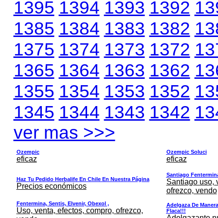
1395
1394
1393
1392
13
1385
1384
1383
1382
13
1375
1374
1373
1372
13
1365
1364
1363
1362
13
1355
1354
1353
1352
13
1345
1344
1343
1342
13
ver mas >>>
Ozempic
Ozempic Soluci
eficaz
eficaz
Santiago Fentermina,
Haz Tu Pedido Herbalife En Chile En Nuestra Página
Santiago uso, 
Precios económicos
ofrezco, vendo
Fentermina, Sentis, Elvenir, Obexol ,
Adelgaza De Manera 
Uso, venta, efectos, compro, ofrezco,
Flaca!!!
Adelgazante nue