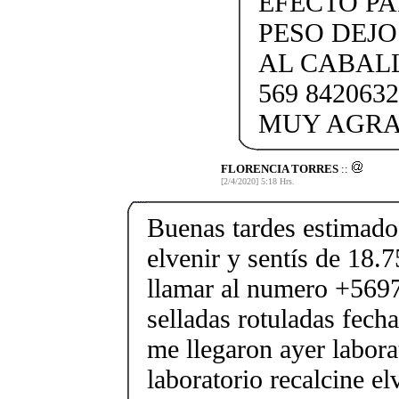
EFECTO PA
PESO DEJ
AL CABAL
569 84206
MUY AGRAD
FLORENCIA TORRES
::
[2/4/2020] 5:18 Hrs.
Buenas tardes estimado
elvenir y sentís de 18
llamar al numero +569
selladas rotuladas fech
me llegaron ayer laborat
laboratorio recalcine el