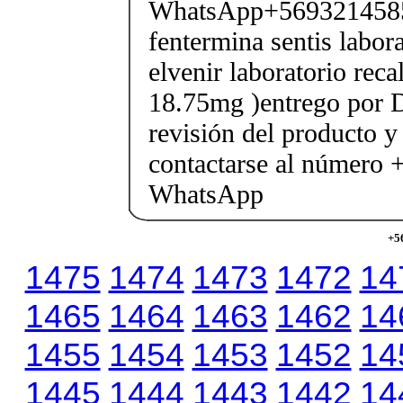
WhatsApp+569321458
fentermina sentis labor
elvenir laboratorio rec
18.75mg )entrego por D
revisión del producto y
contactarse al número
WhatsApp
+5
1475
1474
1473
1472
14
1465
1464
1463
1462
14
1455
1454
1453
1452
14
1445
1444
1443
1442
14