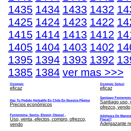
1435
1434
1433
1432
14
1425
1424
1423
1422
14
1415
1414
1413
1412
14
1405
1404
1403
1402
14
1395
1394
1393
1392
13
1385
1384
ver mas >>>
Ozempic
Ozempic Soluci
eficaz
eficaz
Santiago Fentermina,
Haz Tu Pedido Herbalife En Chile En Nuestra Página
Santiago uso, 
Precios económicos
ofrezco, vendo
Fentermina, Sentis, Elvenir, Obexol ,
Adelgaza De Manera 
Uso, venta, efectos, compro, ofrezco,
Flaca!!!
Adelgazante nue
vendo