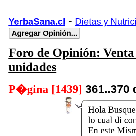
-
YerbaSana.cl
Dietas y Nutric
Foro de Opinión: Venta 
unidades
P�gina [1439]
361..370
Hola Busque 
lo cual di c
En este Mism