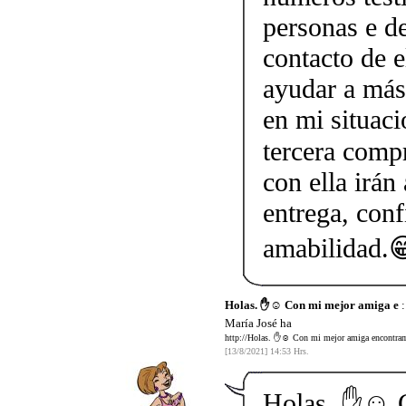
personas e d
contacto de 
ayudar a más
en mi situaci
tercera comp
con ella irán
entrega, conf
amabilidad.
Holas. ✋☺️ Con mi mejor amiga e
:
María José ha
http://Holas. ✋☺️ Con mi mejor amiga encontramo
[13/8/2021] 14:53 Hrs.
Holas. ✋☺️ 