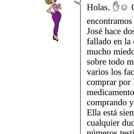
Holas. ✋☺️ 
encontramos 
José hace do
fallado en la
mucho miedo 
sobre todo mi
varios los fa
comprar por 
medicamento.
comprando y 
Ella está sie
cualquier dud
números testi