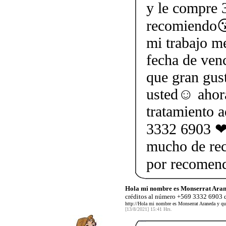
y le compre 3
recomiendo😘
mi trabajo me
fecha de ven
que gran gus
usted☺ ahor
tratamiento 
3332 6903 ❤ 
mucho de rec
por recomen
Hola mi nombre es Monserrat Aran
créditos al número +569 3332 6903 q
http://Hola mi nombre es Monserrat Araneda y qu
[13/8/2021] 15:41 Hrs.