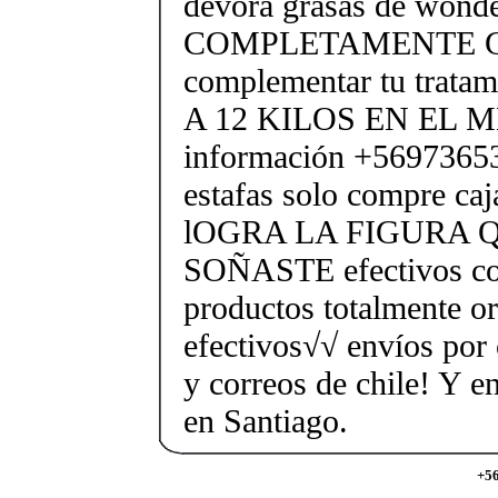
devora grasas de wonde
COMPLETAMENTE GR
complementar tu trata
A 12 KILOS EN EL M
información +56973653
estafas solo compre caja
lOGRA LA FIGURA 
SOÑASTE efectivos co
productos totalmente o
efectivos√√ envíos por 
y correos de chile! Y e
en Santiago.
+56