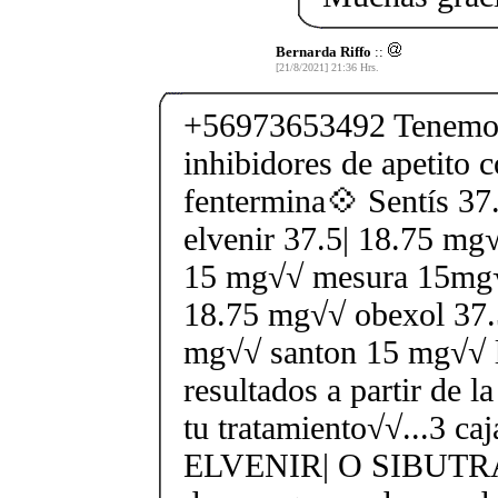
Bernarda Riffo
::
[21/8/2021] 21:36 Hrs.
+56973653492 Tenemos
inhibidores de apetito 
fentermina💠 Sentís 3
elvenir 37.5| 18.75 mg
15 mg√√ mesura 15mg√√
18.75 mg√√ obexol 37.
mg√√ santon 15 mg√√ l
resultados a partir de 
tu tratamiento√√...3 ca
ELVENIR| O SIBUTR