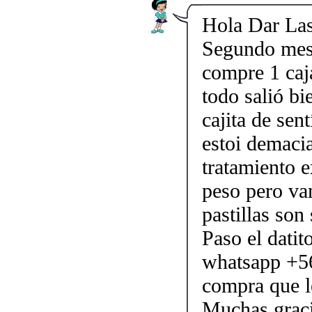
Hola Dar Las
Segundo mes 
compre 1 caja
todo salió bi
cajita de sen
estoi demacia
tratamiento e
peso pero va
pastillas son
Paso el datit
whatsapp +5
compra que le
Muchas graci