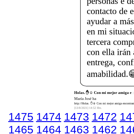
personas e d
contacto de 
ayudar a más
en mi situaci
tercera comp
con ella irán
entrega, conf
amabilidad.
Holas. ✋☺️ Con mi mejor amiga e
:
María José ha
http://Holas. ✋☺️ Con mi mejor amiga encontramo
[13/8/2021] 14:52 Hrs.
1475
1474
1473
1472
14
1465
1464
1463
1462
14