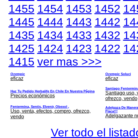
1455
1454
1453
1452
14
1445
1444
1443
1442
14
1435
1434
1433
1432
14
1425
1424
1423
1422
14
1415
ver mas >>>
Ozempic
Ozempic Soluci
eficaz
eficaz
Santiago Fentermina,
Haz Tu Pedido Herbalife En Chile En Nuestra Página
Santiago uso, 
Precios económicos
ofrezco, vendo
Fentermina, Sentis, Elvenir, Obexol ,
Adelgaza De Manera 
Uso, venta, efectos, compro, ofrezco,
Flaca!!!
Adelgazante nue
vendo
Ver todo el lista