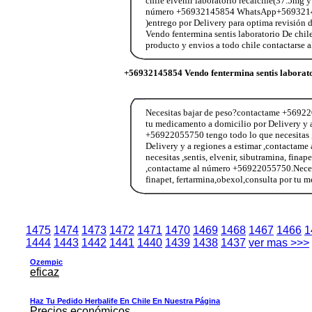
chile elvenir laboratorio recalcine(37.5mg y
número +56932145854 WhatsApp+56932145854
)entrego por Delivery para optima revisió
Vendo fentermina sentis laboratorio De chil
producto y envios a todo chile contactar
+56932145854 Vendo fentermina sentis laborat
Necesitas bajar de peso?contactame +5692205
tu medicamento a domicilio por Delivery y 
+56922055750 tengo todo lo que necesitas ,s
Delivery y a regiones a estimar ,contacta
necesitas ,sentis, elvenir, sibutramina, fina
,contactame al número +56922055750.Necesit
finapet, fertarmina,obexol,consulta por tu 
1475
1474
1473
1472
1471
1470
1469
1468
1467
1466
1
1444
1443
1442
1441
1440
1439
1438
1437
ver mas >>>
Ozempic
eficaz
Haz Tu Pedido Herbalife En Chile En Nuestra Página
Precios económicos