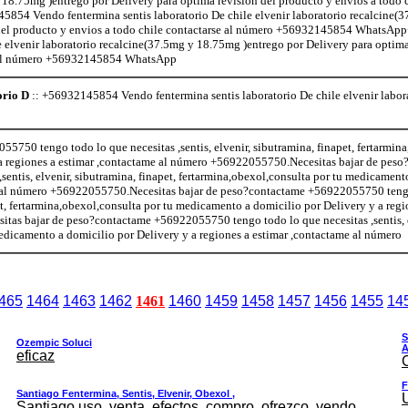
 18.75mg )entrego por Delivery para optima revisión del producto y envios a todo c
 Vendo fentermina sentis laboratorio De chile elvenir laboratorio recalcine(
n del producto y envios a todo chile contactarse al número +56932145854 Whats
e elvenir laboratorio recalcine(37.5mg y 18.75mg )entrego por Delivery para optima
se al número +56932145854 WhatsApp
orio D
:: +56932145854 Vendo fentermina sentis laboratorio De chile elvenir labor
5750 tengo todo lo que necesitas ,sentis, elvenir, sibutramina, finapet, fertarmin
a regiones a estimar ,contactame al número +56922055750.Necesitas bajar de peso
entis, elvenir, sibutramina, finapet, fertarmina,obexol,consulta por tu medicament
me al número +56922055750.Necesitas bajar de peso?contactame +56922055750 teng
pet, fertarmina,obexol,consulta por tu medicamento a domicilio por Delivery y a regi
as bajar de peso?contactame +56922055750 tengo todo lo que necesitas ,sentis, e
medicamento a domicilio por Delivery y a regiones a estimar ,contactame al número
465
1464
1463
1462
1461
1460
1459
1458
1457
1456
1455
14
S
Ozempic Soluci
A
eficaz
F
Santiago Fentermina, Sentis, Elvenir, Obexol ,
Santiago uso, venta, efectos, compro, ofrezco, vendo