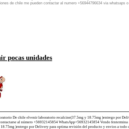
egiones de chile me pueden contactar al numero +56944796634 via whatsaps o
nir pocas unidades
atorio De chile elvenir laboratorio recalcine(37.5mg y 18.75mg )entrego por Deli
le contactarse al número +56932145854 WhatsApp+56932145854 Vendo fentermina s
 18.75mg )entrego por Delivery para optima revisión del producto y envios a todo c