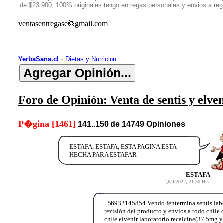
de $23.900, 100% originales tengo entregas personales y envios a r
ventasentregase
gmail.com
-
YerbaSana.cl
Dietas y Nutricion
Foro de Opinión: Venta de sentis y elve
P�gina [1461]
141..150 de 14749 Opiniones
ESTAFA, ESTAFA, ESTA PAGINA ESTA
HECHA PARA ESTAFAR
ESTAFA
[6/4/2022] 21:50 Hrs.
+56932145854 Vendo fentermina sentis labor
revisión del producto y envios a todo chi
chile elvenir laboratorio recalcine(37.5mg y