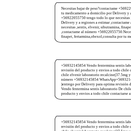
Necesitas bajar de peso?contactame +5692205
tu medicamento a domicilio por Delivery y 
+56922055750 tengo todo lo que necesitas ,s
Delivery y a regiones a estimar ,contacta
necesitas ,sentis, elvenir, sibutramina, fina
,contactame al número +56922055750.Necesit
finapet, fertarmina,obexol,consulta por tu 
+56932145854 Vendo fentermina sentis labor
revisión del producto y envios a todo chi
chile elvenir laboratorio recalcine(37.5mg y
número +56932145854 WhatsApp+56932145854
)entrego por Delivery para optima revisió
Vendo fentermina sentis laboratorio De chil
producto y envios a todo chile contactar
+56932145854 Vendo fentermina sentis labor
revisión del producto y envios a todo chi