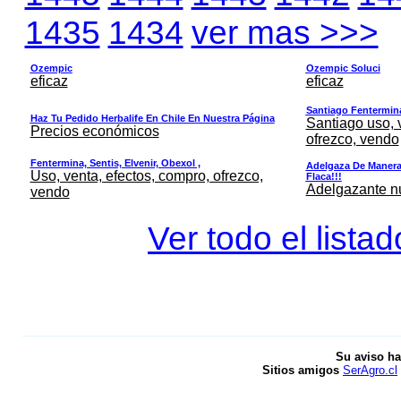
1435
1434
ver mas >>>
Ozempic
Ozempic Soluci
eficaz
eficaz
Santiago Fentermina,
Haz Tu Pedido Herbalife En Chile En Nuestra Página
Santiago uso, 
Precios económicos
ofrezco, vendo
Fentermina, Sentis, Elvenir, Obexol ,
Adelgaza De Manera 
Uso, venta, efectos, compro, ofrezco,
Flaca!!!
Adelgazante nue
vendo
Ver todo el lista
Su aviso ha
Sitios amigos
SerAgro.cl