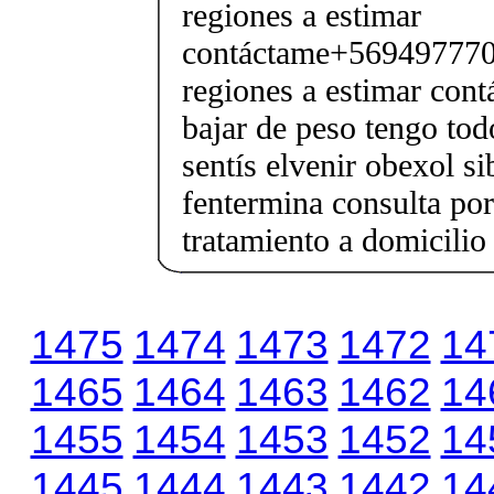
regiones a estimar
contáctame+5694977706
regiones a estimar cont
bajar de peso tengo tod
sentís elvenir obexol s
fentermina consulta po
tratamiento a domicilio
1475
1474
1473
1472
14
1465
1464
1463
1462
14
1455
1454
1453
1452
14
1445
1444
1443
1442
14