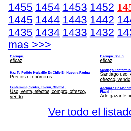
1455
1454
1453
1452
14
1445
1444
1443
1442
14
1435
1434
1433
1432
14
mas >>>
Ozempic
Ozempic Soluci
eficaz
eficaz
Santiago Fentermina,
Haz Tu Pedido Herbalife En Chile En Nuestra Página
Santiago uso, 
Precios económicos
ofrezco, vendo
Fentermina, Sentis, Elvenir, Obexol ,
Adelgaza De Manera 
Uso, venta, efectos, compro, ofrezco,
Flaca!!!
Adelgazante nue
vendo
Ver todo el lista