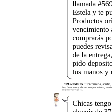
llamada #56
Estela y te p
Productos ori
vencimiento a
comprarás po
puedes revis
de la entrega
pido deposito
tus manos y 
+56937650075
:: fentermina, sentis,
http://uso, venta, efectos, compro, ofrezco, vendo.
[3/1/2022] 22:33 Hrs.
Chicas tengo 
elvenir de 37