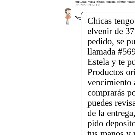
http://uso, venta, efectos, compro, ofrezco, vendo.
[3/1/2022] 21:52 Hrs.
Chicas tengo 
elvenir de 37
pedido, se p
llamada #56
Estela y te p
Productos ori
vencimiento a
comprarás po
puedes revis
de la entrega
pido deposito
tus manos y 