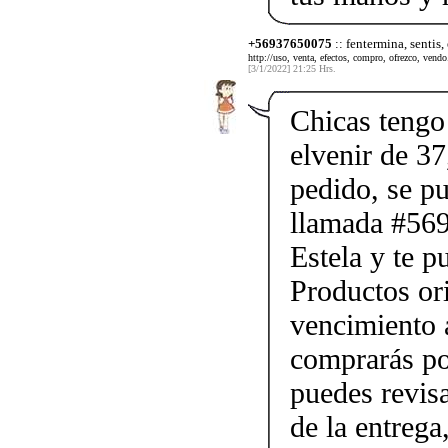
+56937650075
:: fentermina, sentis,
http://uso, venta, efectos, compro, ofrezco, vendo.
[3/1/2022] 21:25 Hrs.
Chicas tengo 
elvenir de 37
pedido, se p
llamada #56
Estela y te p
Productos ori
vencimiento a
comprarás po
puedes revis
de la entrega