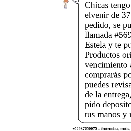
Chicas tengo 
elvenir de 37
pedido, se p
llamada #56
Estela y te p
Productos ori
vencimiento a
comprarás po
puedes revis
de la entrega
pido deposito
tus manos y 
+56937650075
:: fentermina, sentis,