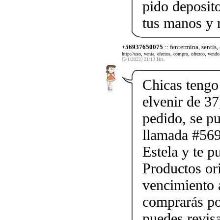
pido deposito
tus manos y 
+56937650075
:: fentermina, sentis,
http://uso, venta, efectos, compro, ofrezco, vendo.
[3/1/2022] 21:13 Hrs.
Chicas tengo 
elvenir de 37
pedido, se p
llamada #56
Estela y te p
Productos ori
vencimiento a
comprarás po
puedes revis