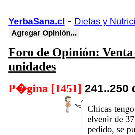
-
YerbaSana.cl
Dietas y Nutric
Foro de Opinión: Venta 
unidades
P�gina [1451]
241..250
Chicas tengo 
elvenir de 37
pedido, se p