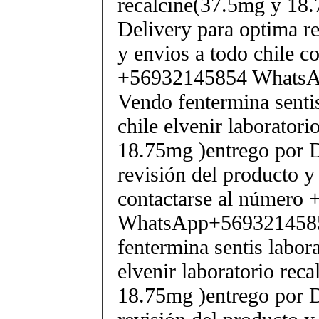
recalcine(37.5mg y 18.
Delivery para optima re
y envios a todo chile c
+56932145854 Whats
Vendo fentermina senti
chile elvenir laborator
18.75mg )entrego por D
revisión del producto y
contactarse al número
WhatsApp+569321458
fentermina sentis labor
elvenir laboratorio rec
18.75mg )entrego por D