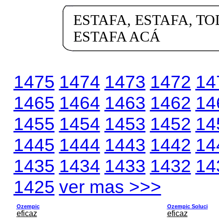
ESTAFA, ESTAFA, TO
ESTAFA ACÁ
1475
1474
1473
1472
14
1465
1464
1463
1462
14
1455
1454
1453
1452
14
1445
1444
1443
1442
14
1435
1434
1433
1432
14
1425
ver mas >>>
Ozempic
Ozempic Soluci
eficaz
eficaz