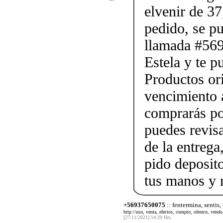
elvenir de 37
pedido, se p
llamada #56
Estela y te p
Productos ori
vencimiento a
comprarás po
puedes revis
de la entrega
pido deposito
tus manos y 
+56937650075
:: fentermina, sentis,
http://uso, venta, efectos, compro, ofrezco, vendo.
[27/11/2021] 14:20 Hrs.