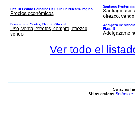
Santiago Fentermina,
Haz Tu Pedido Herbalife En Chile En Nuestra Página
Santiago uso, 
Precios económicos
ofrezco, vendo
Fentermina, Sentis, Elvenir, Obexol ,
Adelgaza De Manera 
Uso, venta, efectos, compro, ofrezco,
Flaca!!!
Adelgazante nue
vendo
Ver todo el lista
Su aviso ha
Sitios amigos
SerAgro.cl