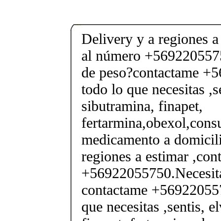
Delivery y a regiones a
al número +5692205575
de peso?contactame +
todo lo que necesitas ,se
sibutramina, finapet,
fertarmina,obexol,consu
medicamento a domicili
regiones a estimar ,co
+56922055750.Necesita
contactame +569220557
que necesitas ,sentis, e