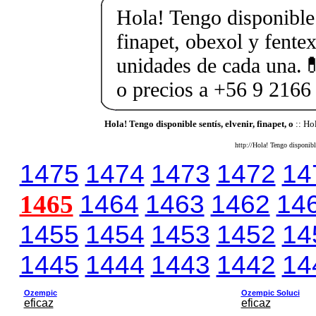
Hola! Tengo disponible 
finapet, obexol y fente
unidades de cada una.
o precios a +56 9 2166
Hola! Tengo disponible sentís, elvenir, finapet, o
:: Hol
http://Hola! Tengo disponibl
1475
1474
1473
1472
14
1465
1464
1463
1462
14
1455
1454
1453
1452
14
1445
1444
1443
1442
14
Ozempic
Ozempic Soluci
eficaz
eficaz