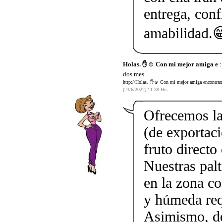
entrega, conf
amabilidad.
Holas. ✋☺️ Con mi mejor amiga e
:
dos mes
http://Holas. ✋☺️ Con mi mejor amiga encontramo
[23/6/2022] 11:38 Hrs.
Ofrecemos las
(de exportaci
fruto directo
Nuestras pal
en la zona co
y húmeda req
Asimismo, de