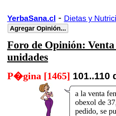
-
YerbaSana.cl
Dietas y Nutric
Foro de Opinión: Venta 
unidades
P�gina [1465]
101..110
a la venta fe
obexol de 37,
pedido, se p