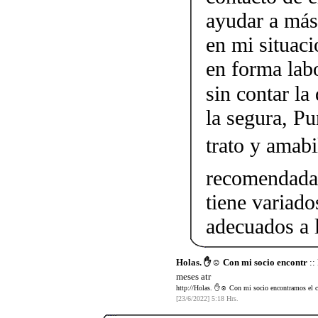
ayudar a más
en mi situaci
en forma lab
sin contar la
la segura, Pu
trato y amab
recomendada.
tiene variado
adecuados a l
Holas. ✋☺️ Con mi socio encontr
::
meses atr
http://Holas. ✋☺️ Con mi socio encontramos el c
[23/6/2022] 5:18 Hrs.