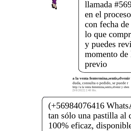
llamada #569
en el proceso
con fecha de 
lo que compr
y puedes rev
momento de l
previo
a la venta fentermina,sentis,elveni
duda, consulta o pedido, se puede r
http://a la venta fentermina,sentis,elvenir y obex
[9/8/2022] 2:48 Hrs.
(+56984076416 WhatsA
tan sólo una pastilla a
100% eficaz, disponible