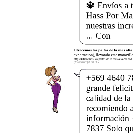
🔱 Envíos a t
Hass Por Ma
nuestras incr
... Con
Ofrecemos las paltas de la más alta
exportación), llevando este maravillo
http://Ofrecemos las paltas de la más alta calidad 
[23/6/2022] 8:08 Hrs.
+569 4640 78
grande felici
calidad de la
recomiendo a
información
7837 Solo qu