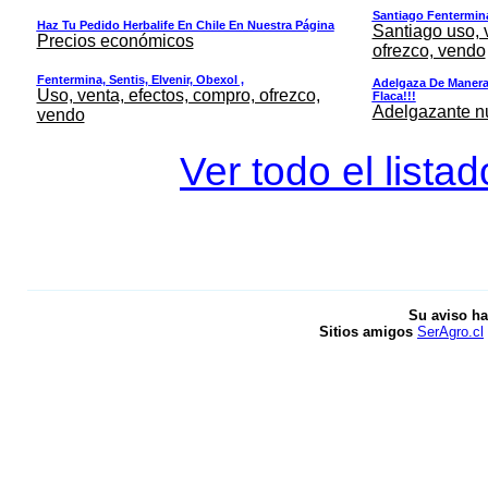
Santiago Fentermina,
Haz Tu Pedido Herbalife En Chile En Nuestra Página
Santiago uso, 
Precios económicos
ofrezco, vendo
Fentermina, Sentis, Elvenir, Obexol ,
Adelgaza De Manera 
Uso, venta, efectos, compro, ofrezco,
Flaca!!!
Adelgazante nue
vendo
Ver todo el lista
Su aviso ha
Sitios amigos
SerAgro.cl