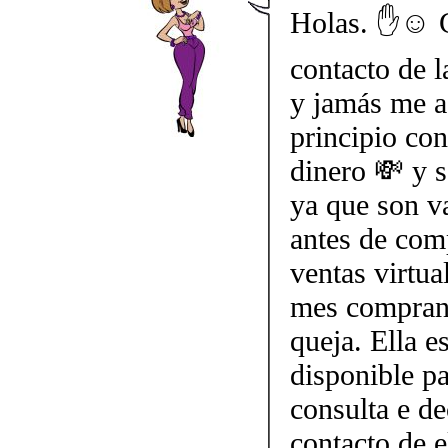
Holas. ✋☺️ C
contacto de l
y jamás me a 
principio co
dinero 💸 y s
ya que son va
antes de com
ventas virtua
mes comprand
queja. Ella e
disponible pa
consulta e de
contacto de 