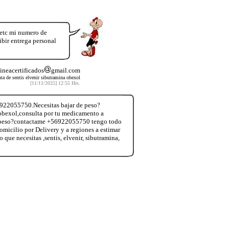
 etc mi numero de
r entrega personal
lineacertificados
gmail.com
nta de sentis elvenir sibutramina obexol
[11/11/2025] 12:55 Hrs.
6922055750.Necesitas bajar de peso?
,obexol,consulta por tu medicamento a
de peso?contactame +56922055750 tengo todo
domicilio por Delivery y a regiones a estimar
e necesitas ,sentis, elvenir, sibutramina,