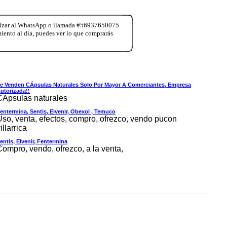
realizar al WhatsApp o llamada #56937650075
miento al dia, puedes ver lo que comprarás
e Venden CÁpsulas Naturales Solo Por Mayor A Comerciantes, Empresa
utorizada!!
CÁpsulas naturales
entermina, Sentis, Elvenir, Obexol , Temuco
Uso, venta, efectos, compro, ofrezco, vendo pucon
illarrica
entis, Elvenir, Fentermina
Compro, vendo, ofrezco, a la venta,