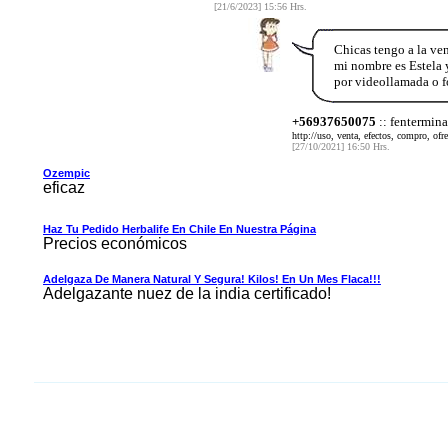
[21/6/2023] 15:56 Hrs.
Chicas tengo a la ve
mi nombre es Estela y
por videollamada o f
+56937650075
:: fentermina
http://uso, venta, efectos, compro, ofr
[27/10/2021] 16:50 Hrs.
Ozempic
eficaz
Haz Tu Pedido Herbalife En Chile En Nuestra Página
Precios económicos
Adelgaza De Manera Natural Y Segura! Kilos! En Un Mes Flaca!!!
Adelgazante nuez de la india certificado!