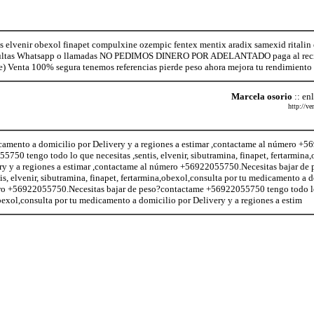
s elvenir obexol finapet compulxine ozempic fentex mentix aradix samexid ritalin
sultas Whatsapp o llamadas NO PEDIMOS DINERO POR ADELANTADO paga al recibi
re) Venta 100% segura tenemos referencias pierde peso ahora mejora tu rendimiento
Marcela osorio
:: en
http://ve
camento a domicilio por Delivery y a regiones a estimar ,contactame al número +5
750 tengo todo lo que necesitas ,sentis, elvenir, sibutramina, finapet, fertarmina
ery y a regiones a estimar ,contactame al número +56922055750.Necesitas bajar 
tis, elvenir, sibutramina, finapet, fertarmina,obexol,consulta por tu medicamento a 
o +56922055750.Necesitas bajar de peso?contactame +56922055750 tengo todo lo qu
bexol,consulta por tu medicamento a domicilio por Delivery y a regiones a estim