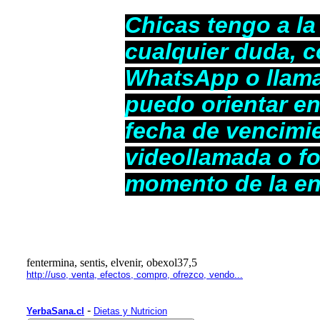
Chicas tengo a la 
cualquier duda, c
WhatsApp o llama
puedo orientar en
fecha de vencimie
videollamada o fo
momento de la en
fentermina, sentis, elvenir, obexol37,5
http://uso, venta, efectos, compro, ofrezco, vendo...
-
YerbaSana.cl
Dietas y Nutricion