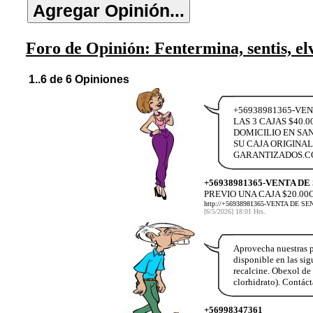
Foro de Opinión: Fentermina, sentis, elv
1..6 de 6 Opiniones
+56938981365-VEN
LAS 3 CAJAS $40
DOMICILIO EN SA
SU CAJA ORIGINA
GARANTIZADOS.CO
+56938981365-VENTA DE
PREVIO UNA CAJA $20.00
http://+56938981365-VENTA DE 
[6/5/2026] 18:01 Hrs.
Aprovecha nuestras p
disponible en las si
recalcine. Obexol de
clorhidrato). Contá
+56998347361