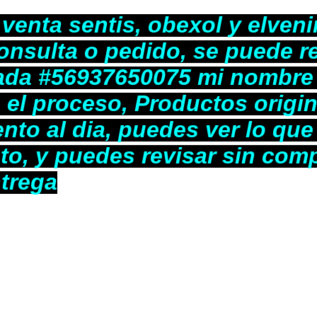
venta sentis, obexol y elvenir
onsulta o pedido, se puede re
da #56937650075 mi nombre e
 el proceso, Productos origi
nto al dia, puedes ver lo qu
to, y puedes revisar sin com
trega