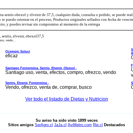
nta sentis obexol y elvenir de 37,5, cualquier duda, consulta o pedido, se puede 
 te puedo orientar en el proceso, Productos originales sellados con fecha de venci
oto, y puedes revisar sin compromiso al momento de la entrega
, sentis, elvenir, obexol37,5
ezco, vendo...
S
Ozempic Soluci
A
eficaz
F
Santiago Fentermina, Sentis, Elvenir, Obexol ,
Santiago uso, venta, efectos, compro, ofrezco, vendo
v
Sentis, Elvenir, Fentermina ,
S
Vendo, ofrezco, venta de, comprar, busco
Ver todo el listado de Dietas y Nutricion
Su aviso ha sido visto
1899
veces
Sitios amigos
SerAgro.cl
JaJa.cl
AviMetro.com
Rie.cl
Destacados