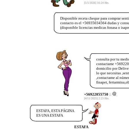
[5/5/2026] 16:24 Hrs.
Disponible receta cheque para comprar senti
contacto es el +56935034564 dudas y con
(disponible licencias medicas fonasa o isap
consulta por tu medi
contactame +56922055
domicilio por Deliv
lo que necesitas ,sen
,contactame al númer
finapet, fertarmina,o
+56922055750
::
[4/11/2025] 2:23 Hrs.
ESTAFA, ESTA PÁGINA
ES UNA ESTAFA
ESTAFA