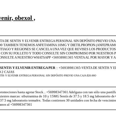
enir, obexol ,
TA DE SENTIS Y ELVENIR ENTREGA PERSONAL SIN DEPÓSITO PREVIO UNA C
.000 TAMBIEN TENEMOS ANFETAMINA 10MG Y DIETILPROPION (ANFEPRA
NTIAGO Y REGIONES SE CANCELA UNA VEZ QUE REVISES LOS PRODUCTOS
L CON SU FOLLETO Y TODO CONSULTE SIN COMPROMISO POR NUESTROS 
NSULTE A NUESTRO WHATSAPP +56938981365 VENTA AL POR MAYOR Y AL
 SENTIS Y ELVENIR ENTREGA PER
:: +56938981365-VENTA DE SENTIS Y
O 2 CAJAS
SENTIS Y ELVENIR ENTREGA PERSONAL SIN DEPÓSITO PREVIO UNA CAJA $20.00O
romociones hasta agotar Stock... +56998347361 Adelgaza con tan sólo una pastill
guientes marcas: sibutramina de 10 y 15MG Sentís de 37.5 y 18.5 mg laboratorio de 
 37.5 mg laboratorio termafex. Todas contienen 30 unidades con fecha de vencimi
ctanos al +56998347361