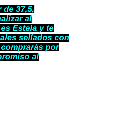
 de 37,5,
alizar al
s Estela y te
nales sellados con
e comprarás por
promiso al