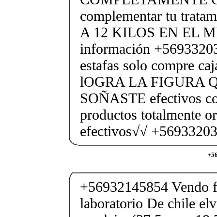
complementar tu trata
A 12 KILOS EN EL M
información +56933203
estafas solo compre caj
lOGRA LA FIGURA 
SOÑASTE efectivos co
productos totalmente o
efectivos√√ +5693320
+56
+56932145854 Vendo fe
laboratorio De chile elv