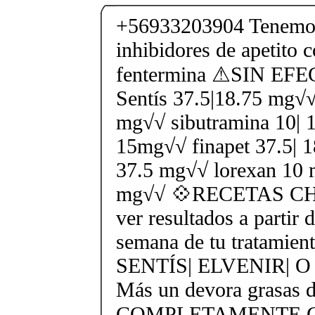
+56933203904 Tenemos
inhibidores de apetito 
fentermina ⚠SIN E
Sentís 37.5|18.75 mg√√
mg√√ sibutramina 10| 
15mg√√ finapet 37.5| 
37.5 mg√√ lorexan 10 
mg√√ 💠RECETAS CHE
ver resultados a partir 
semana de tu tratamient
SENTÍS| ELVENIR| 
Más un devora grasas 
COMPLETAMENTE GR