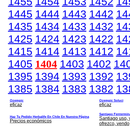
1455
1454
1453
1452
14
1445
1444
1443
1442
14
1435
1434
1433
1432
14
1425
1424
1423
1422
14
1415
1414
1413
1412
14
1405
1404
1403
1402
14
1395
1394
1393
1392
13
1385
1384
1383
1382
13
Ozempic
Ozempic Soluci
eficaz
eficaz
Santiago Fentermina,
Haz Tu Pedido Herbalife En Chile En Nuestra Página
Santiago uso, 
Precios económicos
ofrezco, vendo