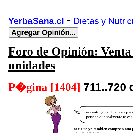
-
YerbaSana.cl
Dietas y Nutric
Foro de Opinión: Venta 
unidades
P�gina [1404]
711..720
es cierto yo tambien compre
persona que realmente te ven
es cierto yo tambien compre a esta
[18/1/2021] 7:34 Hrs.