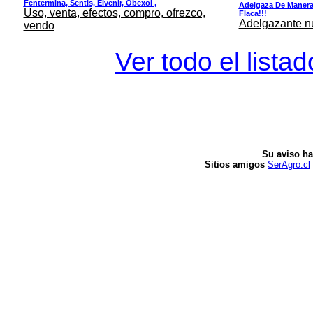
Fentermina, Sentis, Elvenir, Obexol ,
Adelgaza De Manera 
Uso, venta, efectos, compro, ofrezco,
Flaca!!!
Adelgazante nue
vendo
Ver todo el lista
Su aviso ha
Sitios amigos
SerAgro.cl