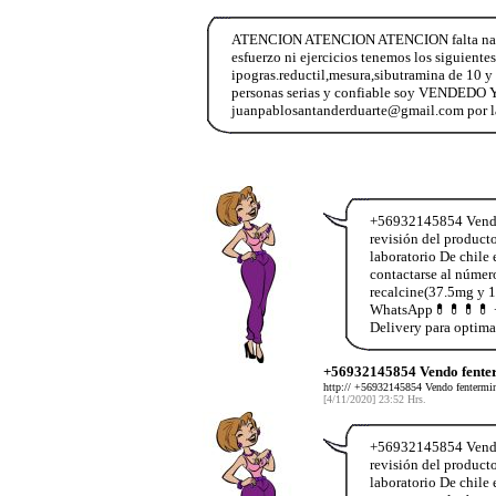
ATENCION ATENCION ATENCION falta nada pa
esfuerzo ni ejercicios tenemos los siguiente
ipogras.reductil,mesura,sibutramina de 10 
personas serias y confiable soy VENDEDO
juanpablosantanderduarte@gmail.com por la 
+56932145854 Vendo f
revisión del produc
laboratorio De chile
contactarse al núme
recalcine(37.5mg y 1
WhatsApp💊💊💊💊 +5
Delivery para optima
+56932145854 Vendo fenter
http:// +56932145854 Vendo fentermina 
[4/11/2020] 23:52 Hrs.
+56932145854 Vendo f
revisión del produc
laboratorio De chile