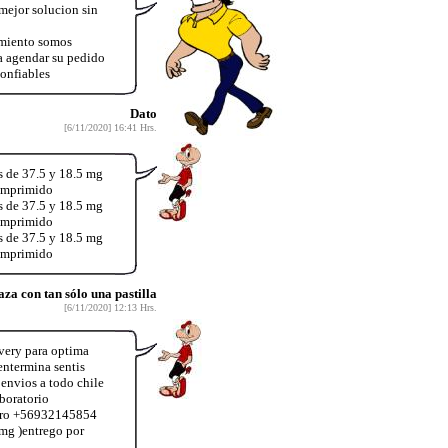
ejor solucion sin
amiento somos
 agendar su pedido
onfiables
Dato
[6/11/2020] 16:41 Hrs.
s de 37.5 y 18.5 mg
comprimido
s de 37.5 y 18.5 mg
comprimido
s de 37.5 y 18.5 mg
comprimido
a con tan sólo una pastilla
[6/11/2020] 12:13 Hrs.
very para optima
ntermina sentis
envios a todo chile
boratorio
úmero +56932145854
mg )entrego por