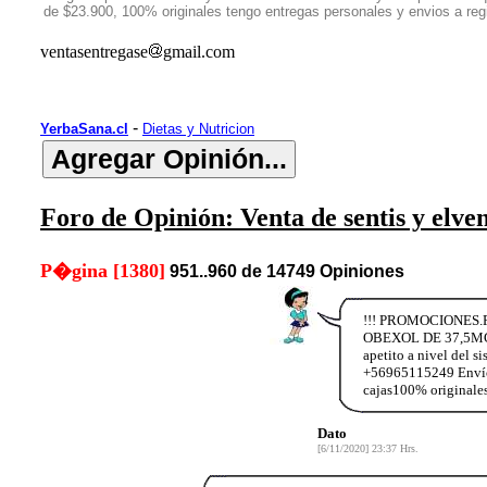
de $23.900, 100% originales tengo entregas personales y envios a r
ventasentregase
gmail.com
-
YerbaSana.cl
Dietas y Nutricion
Foro de Opinión: Venta de sentis y elve
P�gina [1380]
951..960 de 14749 Opiniones
!!! PROMOCIONES.PR
OBEXOL DE 37,5MG S
apetito a nivel del 
+56965115249 Envíos
cajas100% originales
Dato
[6/11/2020] 23:37 Hrs.