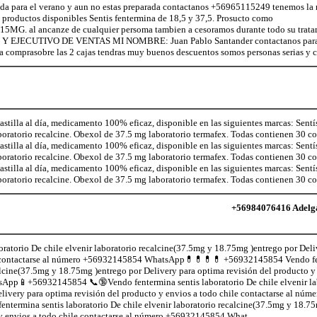
ra el verano y aun no estas preparada contactanos +56965115249 tenemos la m
s productos disponibles Sentis fentermina de 18,5 y 37,5. Prosucto como
y 15MG. al ancanze de cualquier persoma tambien a cesoramos durante todo su trat
R Y EJECUTIVO DE VENTAS MI NOMBRE: Juan Pablo Santander contactanos para
comprasobre las 2 cajas tendras muy buenos descuentos somos personas serias y c
illa al día, medicamento 100% eficaz, disponible en las siguientes marcas: Sentí
aboratorio recalcine. Obexol de 37.5 mg laboratorio termafex. Todas contienen 30 
illa al día, medicamento 100% eficaz, disponible en las siguientes marcas: Sentí
aboratorio recalcine. Obexol de 37.5 mg laboratorio termafex. Todas contienen 30 
illa al día, medicamento 100% eficaz, disponible en las siguientes marcas: Sentí
aboratorio recalcine. Obexol de 37.5 mg laboratorio termafex. Todas contienen 30 
+56984076416 Adelgaz
atorio De chile elvenir laboratorio recalcine(37.5mg y 18.75mg )entrego por Deli
ile contactarse al número +56932145854 WhatsApp💊💊💊💊 +56932145854 Vendo fe
calcine(37.5mg y 18.75mg )entrego por Delivery para optima revisión del producto y 
pp📱+56932145854 📞🔞Vendo fentermina sentis laboratorio De chile elvenir la
livery para optima revisión del producto y envios a todo chile contactarse al n
rmina sentis laboratorio De chile elvenir laboratorio recalcine(37.5mg y 18.75
 y envios a todo chile contactarse al número +56932145854 What