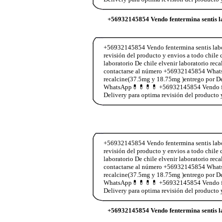
+56932145854 Vendo fentermina sentis l
+56932145854 Vendo fentermina sentis labor
revisión del producto y envios a todo ch
laboratorio De chile elvenir laboratorio re
contactarse al número +56932145854 WhatsA
recalcine(37.5mg y 18.75mg )entrego por De
WhatsApp💊💊💊💊 +56932145854 Vendo fente
Delivery para optima revisión del producto
+56932145854 Vendo fentermina sentis labor
revisión del producto y envios a todo ch
laboratorio De chile elvenir laboratorio re
contactarse al número +56932145854 WhatsA
recalcine(37.5mg y 18.75mg )entrego por De
WhatsApp💊💊💊💊 +56932145854 Vendo fente
Delivery para optima revisión del producto
+56932145854 Vendo fentermina sentis l