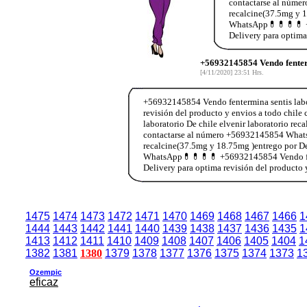
contactarse al núme
recalcine(37.5mg y 1
WhatsApp💊💊💊💊 +5
Delivery para optima
+56932145854 Vendo fenter
[4/11/2020] 23:51 Hrs.
+56932145854 Vendo fentermina sentis labor
revisión del producto y envios a todo ch
laboratorio De chile elvenir laboratorio re
contactarse al número +56932145854 WhatsA
recalcine(37.5mg y 18.75mg )entrego por De
WhatsApp💊💊💊💊 +56932145854 Vendo fente
Delivery para optima revisión del producto
1475
1474
1473
1472
1471
1470
1469
1468
1467
1466
1
1444
1443
1442
1441
1440
1439
1438
1437
1436
1435
1
1413
1412
1411
1410
1409
1408
1407
1406
1405
1404
1
1382
1381
1380
1379
1378
1377
1376
1375
1374
1373
1
Ozempic
eficaz