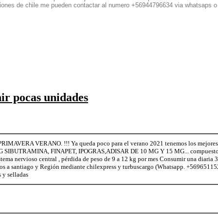
egiones de chile me pueden contactar al numero +56944796634 via whatsaps o
nir pocas unidades
IMAVERA VERANO. !!! Ya queda poco para el verano 2021 tenemos los mejores 
IBUTRAMINA, FINAPET, IPOGRAS,ADISAR DE 10 MG Y 15 MG... compuestos por 
sistema nervioso central , pérdida de peso de 9 a 12 kg por mes Consumir una diari
 a santiago y Región mediante chilexpress y turbuscargo (Whatsapp. +5696511524
 y selladas