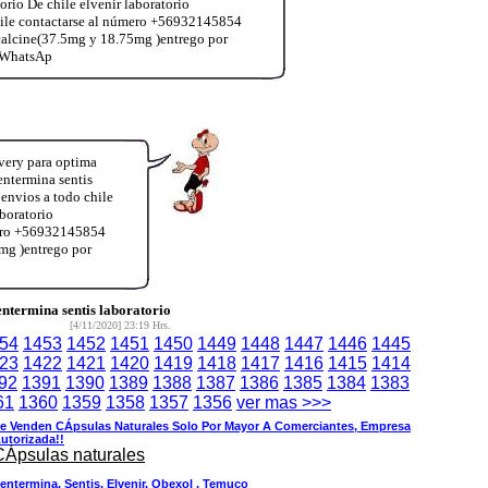
o De chile elvenir laboratorio
chile contactarse al número +56932145854
calcine(37.5mg y 18.75mg )entrego por
4 WhatsAp
very para optima
ntermina sentis
envios a todo chile
boratorio
úmero +56932145854
mg )entrego por
termina sentis laboratorio
[4/11/2020] 23:19 Hrs.
54
1453
1452
1451
1450
1449
1448
1447
1446
1445
23
1422
1421
1420
1419
1418
1417
1416
1415
1414
92
1391
1390
1389
1388
1387
1386
1385
1384
1383
61
1360
1359
1358
1357
1356
ver mas >>>
e Venden CÁpsulas Naturales Solo Por Mayor A Comerciantes, Empresa
utorizada!!
CÁpsulas naturales
entermina, Sentis, Elvenir, Obexol , Temuco