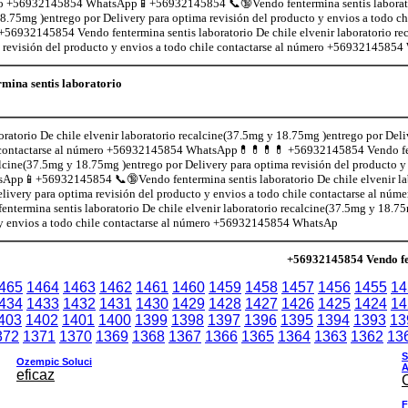
ro +56932145854 WhatsApp📱+56932145854 📞🔞Vendo fentermina sentis laboratori
8.75mg )entrego por Delivery para optima revisión del producto y envios a todo 
6932145854 Vendo fentermina sentis laboratorio De chile elvenir laboratorio re
 revisión del producto y envios a todo chile contactarse al número +5693214585
mina sentis laboratorio
atorio De chile elvenir laboratorio recalcine(37.5mg y 18.75mg )entrego por Deli
ile contactarse al número +56932145854 WhatsApp💊💊💊💊 +56932145854 Vendo fe
calcine(37.5mg y 18.75mg )entrego por Delivery para optima revisión del producto y 
pp📱+56932145854 📞🔞Vendo fentermina sentis laboratorio De chile elvenir la
livery para optima revisión del producto y envios a todo chile contactarse al n
rmina sentis laboratorio De chile elvenir laboratorio recalcine(37.5mg y 18.75
 y envios a todo chile contactarse al número +56932145854 WhatsAp
+56932145854 Vendo fen
465
1464
1463
1462
1461
1460
1459
1458
1457
1456
1455
14
434
1433
1432
1431
1430
1429
1428
1427
1426
1425
1424
14
403
1402
1401
1400
1399
1398
1397
1396
1395
1394
1393
13
372
1371
1370
1369
1368
1367
1366
1365
1364
1363
1362
13
S
Ozempic Soluci
A
eficaz
F