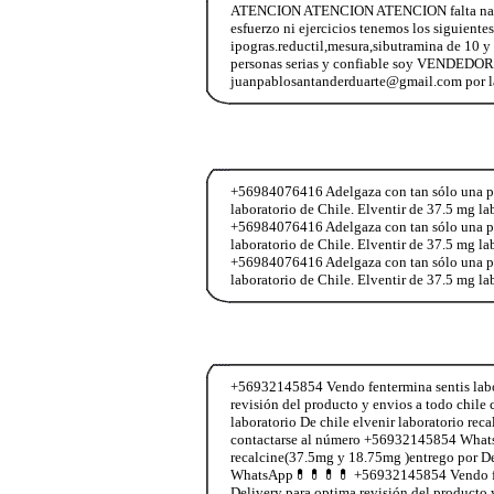
ATENCION ATENCION ATENCION falta nada pa
esfuerzo ni ejercicios tenemos los siguiente
ipogras.reductil,mesura,sibutramina de 10 
personas serias y confiable soy VENDEDO
juanpablosantanderduarte@gmail.com por la 
+56984076416 Adelgaza con tan sólo una past
laboratorio de Chile. Elventir de 37.5 mg l
+56984076416 Adelgaza con tan sólo una past
laboratorio de Chile. Elventir de 37.5 mg l
+56984076416 Adelgaza con tan sólo una past
laboratorio de Chile. Elventir de 37.5 mg l
+56932145854 Vendo fentermina sentis labor
revisión del producto y envios a todo ch
laboratorio De chile elvenir laboratorio re
contactarse al número +56932145854 WhatsA
recalcine(37.5mg y 18.75mg )entrego por De
WhatsApp💊💊💊💊 +56932145854 Vendo fente
Delivery para optima revisión del producto