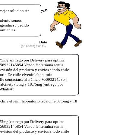
ejor solucion sin
amiento somos
gendar su pedido
onfiables
Dato
[5/11/2020] 6:00 Hrs.
75mg )entrego por Delivery para optima
+56932145854 Vendo fentermina sentis
evisión del producto y envios a todo chile
o De chile elvenir laboratorio
chile contactarse al número +56932145854
calcine(37.5mg y 18.75mg )entrego por
4 WhatsAp
hile elvenir laboratorio recalcine(37.5mg y 18
75mg )entrego por Delivery para optima
+56932145854 Vendo fentermina sentis
evisión del producto y envios a todo chile