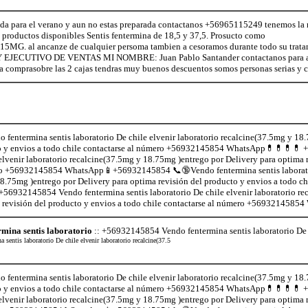
ra el verano y aun no estas preparada contactanos +56965115249 tenemos la m
s productos disponibles Sentis fentermina de 18,5 y 37,5. Prosucto como
y 15MG. al ancanze de cualquier persoma tambien a cesoramos durante todo su trat
 Y EJECUTIVO DE VENTAS MI NOMBRE: Juan Pablo Santander contactanos para a
comprasobre las 2 cajas tendras muy buenos descuentos somos personas serias y c
entermina sentis laboratorio De chile elvenir laboratorio recalcine(37.5mg y 18.
to y envios a todo chile contactarse al número +56932145854 WhatsApp💊💊💊💊 
 elvenir laboratorio recalcine(37.5mg y 18.75mg )entrego por Delivery para optima r
ro +56932145854 WhatsApp📱+56932145854 📞🔞Vendo fentermina sentis laboratori
8.75mg )entrego por Delivery para optima revisión del producto y envios a todo 
6932145854 Vendo fentermina sentis laboratorio De chile elvenir laboratorio re
 revisión del producto y envios a todo chile contactarse al número +5693214585
mina sentis laboratorio
:: +56932145854 Vendo fentermina sentis laboratorio De c
sentis laboratorio De chile elvenir laboratorio recalcine(37.5
entermina sentis laboratorio De chile elvenir laboratorio recalcine(37.5mg y 18.
to y envios a todo chile contactarse al número +56932145854 WhatsApp💊💊💊💊 
 elvenir laboratorio recalcine(37.5mg y 18.75mg )entrego por Delivery para optima r