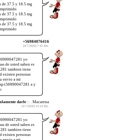
s de 37.5 y 18.5 mg
comprimido
s de 37.5 y 18.5 mg
comprimido
s de 37.5 y 18.5 mg
comprimido
+56984076416
[4/7/2020] 7:42 Hrs.
 +56990047281 yo
as de usted saben es
7281 tambien tiene
d existen personas
u envio a mi
s wsp±56990047281 a y
o
olamente darle
:: . Macarena
[3/7/2020] 13:24 Hrs.
 +56990047281 yo
as de usted saben es
7281 tambien tiene
d existen personas
u envio a mi