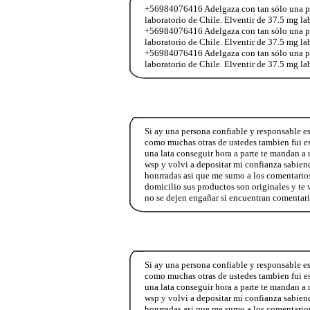
+56984076416 Adelgaza con tan sólo una past
laboratorio de Chile. Elventir de 37.5 mg l
+56984076416 Adelgaza con tan sólo una past
laboratorio de Chile. Elventir de 37.5 mg l
+56984076416 Adelgaza con tan sólo una past
laboratorio de Chile. Elventir de 37.5 mg l
Si ay una persona confiable y responsable e
como muchas otras de ustedes tambien fui es
una lata conseguir hora a parte te mandan a
wsp y volvi a depositar mi confianza sabien
honrradas asi que me sumo a los comentarios
domicilio sus productos son originales y t
no se dejen engañar si encuentran comentar
Si ay una persona confiable y responsable e
como muchas otras de ustedes tambien fui es
una lata conseguir hora a parte te mandan a
wsp y volvi a depositar mi confianza sabien
honrradas asi que me sumo a los comentarios