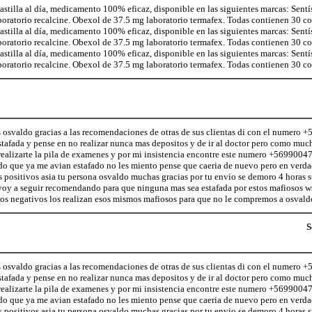
illa al día, medicamento 100% eficaz, disponible en las siguientes marcas: Sentí
aboratorio recalcine. Obexol de 37.5 mg laboratorio termafex. Todas contienen 30 
illa al día, medicamento 100% eficaz, disponible en las siguientes marcas: Sentí
aboratorio recalcine. Obexol de 37.5 mg laboratorio termafex. Todas contienen 30 
illa al día, medicamento 100% eficaz, disponible en las siguientes marcas: Sentí
aboratorio recalcine. Obexol de 37.5 mg laboratorio termafex. Todas contienen 30 
s osvaldo gracias a las recomendaciones de otras de sus clientas di con el numero
tafada y pense en no realizar nunca mas depositos y de ir al doctor pero como much
 realizarte la pila de examenes y por mi insistencia encontre este numero +5699004
do que ya me avian estafado no les miento pense que caeria de nuevo pero en verda
 positivos asia tu persona osvaldo muchas gracias por tu envio se demoro 4 horas s
e voy a seguir recomendando para que ninguna mas sea estafada por estos mafioso
ios negativos los realizan esos mismos mafiosos para que no le compremos a osvald
S
s osvaldo gracias a las recomendaciones de otras de sus clientas di con el numero
tafada y pense en no realizar nunca mas depositos y de ir al doctor pero como much
 realizarte la pila de examenes y por mi insistencia encontre este numero +5699004
do que ya me avian estafado no les miento pense que caeria de nuevo pero en verda
 positivos asia tu persona osvaldo muchas gracias por tu envio se demoro 4 horas s