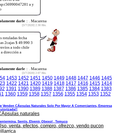
s wsp±56990047281 a y
o
olamente darle
:: . Macarena
[3/7/2020] 2:30 Hrs.
s rotuladas fecha
las 2cajas $ 49.990 3
envíos a todo chile
 a dirección a
olamente darle
:: . Macarena
[3/7/2020] 2:07 Hrs.
54
1453
1452
1451
1450
1449
1448
1447
1446
1445
23
1422
1421
1420
1419
1418
1417
1416
1415
1414
92
1391
1390
1389
1388
1387
1386
1385
1384
1383
61
1360
1359
1358
1357
1356
1355
1354
1353
1352
e Venden CÁpsulas Naturales Solo Por Mayor A Comerciantes, Empresa
utorizada!!
CÁpsulas naturales
entermina, Sentis, Elvenir, Obexol , Temuco
Uso, venta, efectos, compro, ofrezco, vendo pucon
illarrica