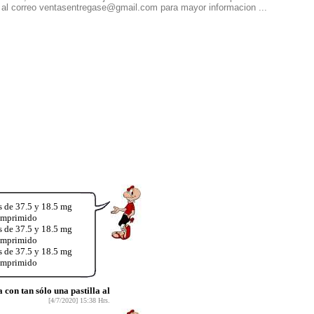
 al correo ventasentregase@gmail.com para mayor informacion ...
s de 37.5 y 18.5 mg
comprimido
s de 37.5 y 18.5 mg
comprimido
s de 37.5 y 18.5 mg
comprimido
on tan sólo una pastilla al
[4/7/2020] 15:38 Hrs.