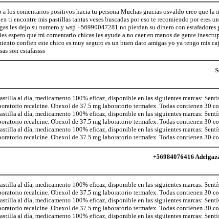
los comentarios positivos hacia tu persona Muchas gracias osvaldo creo que la m
en ti encontre mis pastillas tantas veses buscadas por eso te recomiendo por eres 
igas les dejo su numero y wsp +56990047281 no pierdan su dinero con estafadores 
ales espero que mi comentario chicas les ayude a no caer en manos de gente inescru
miento confien este chico es muy seguro es un buen dato amigas yo ya tengo mis caj
sas son estafassss
S
illa al día, medicamento 100% eficaz, disponible en las siguientes marcas: Sentí
aboratorio recalcine. Obexol de 37.5 mg laboratorio termafex. Todas contienen 30 
illa al día, medicamento 100% eficaz, disponible en las siguientes marcas: Sentí
aboratorio recalcine. Obexol de 37.5 mg laboratorio termafex. Todas contienen 30 
illa al día, medicamento 100% eficaz, disponible en las siguientes marcas: Sentí
aboratorio recalcine. Obexol de 37.5 mg laboratorio termafex. Todas contienen 30 
+56984076416 Adelgaza c
illa al día, medicamento 100% eficaz, disponible en las siguientes marcas: Sentí
aboratorio recalcine. Obexol de 37.5 mg laboratorio termafex. Todas contienen 30 
illa al día, medicamento 100% eficaz, disponible en las siguientes marcas: Sentí
aboratorio recalcine. Obexol de 37.5 mg laboratorio termafex. Todas contienen 30 
illa al día, medicamento 100% eficaz, disponible en las siguientes marcas: Sentí