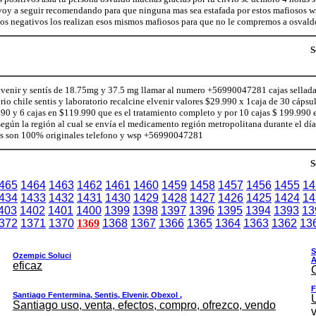
e voy a seguir recomendando para que ninguna mas sea estafada por estos mafioso
ios negativos los realizan esos mismos mafiosos para que no le compremos a osvald
S
lvenir y sentís de 18.75mg y 37.5 mg llamar al numero +56990047281 cajas sellada
o chile sentis y laboratorio recalcine elvenir valores $29.990 x 1caja de 30 cápsu
990 y 6 cajas en $119.990 que es el tratamiento completo y por 10 cajas $ 199.990 
según la región al cual se envía el medicamento región metropolitana durante el día
tos son 100% originales telefono y wsp +56990047281
S
465
1464
1463
1462
1461
1460
1459
1458
1457
1456
1455
14
434
1433
1432
1431
1430
1429
1428
1427
1426
1425
1424
14
403
1402
1401
1400
1399
1398
1397
1396
1395
1394
1393
13
372
1371
1370
1369
1368
1367
1366
1365
1364
1363
1362
13
S
Ozempic Soluci
A
eficaz
F
Santiago Fentermina, Sentis, Elvenir, Obexol ,
Santiago uso, venta, efectos, compro, ofrezco, vendo
v