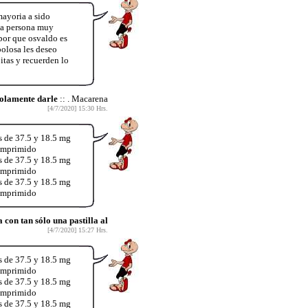
ayoria a sido
una persona muy
por que osvaldo es
polosa les deseo
itas y recuerden lo
olamente darle
:: . Macarena
[4/7/2020] 15:30 Hrs.
s de 37.5 y 18.5 mg
comprimido
s de 37.5 y 18.5 mg
comprimido
s de 37.5 y 18.5 mg
comprimido
on tan sólo una pastilla al
[4/7/2020] 15:27 Hrs.
s de 37.5 y 18.5 mg
comprimido
s de 37.5 y 18.5 mg
comprimido
s de 37.5 y 18.5 mg