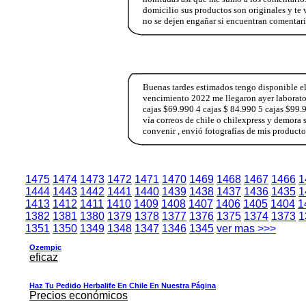
domicilio sus productos son originales y t
no se dejen engañar si encuentran comentar
Buenas tardes estimados tengo disponible e
vencimiento 2022 me llegaron ayer laboratori
cajas $69.990 4 cajas $ 84.990 5 cajas $99.
vía correos de chile o chilexpress y demora 
convenir , envió fotografías de mis produc
1475
1474
1473
1472
1471
1470
1469
1468
1467
1466
1
1444
1443
1442
1441
1440
1439
1438
1437
1436
1435
1
1413
1412
1411
1410
1409
1408
1407
1406
1405
1404
1
1382
1381
1380
1379
1378
1377
1376
1375
1374
1373
1
1351
1350
1349
1348
1347
1346
1345
ver mas >>>
Ozempic
eficaz
Haz Tu Pedido Herbalife En Chile En Nuestra Página
Precios económicos