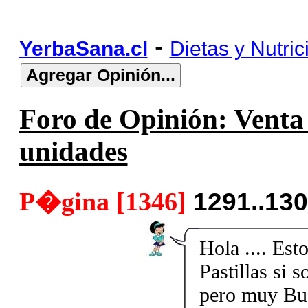
-
YerbaSana.cl
Dietas y Nutric
Foro de Opinión: Venta 
unidades
P�gina [1346]
1291..13
Hola .... Es
Pastillas si 
pero muy Bue