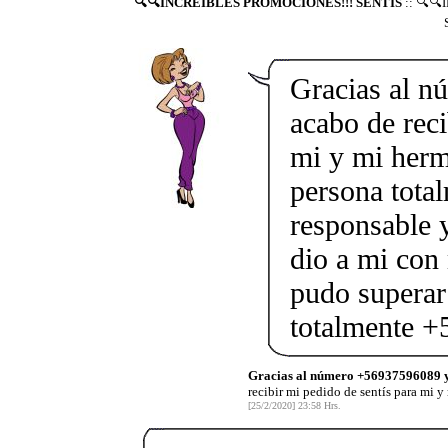
🔍🔍INCREÍBLES PROMOCIONES!!! SENTÍS
:: 🔍
Gracias al 
acabo de reci
mi y mi herm
persona tota
responsable 
dio a mi con
pudo superar
totalmente 
Gracias al número +56937596089 y
recibir mi pedido de sentís para mi 
[25/2/2020] 23:58 Hrs.