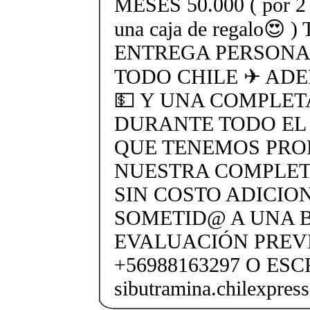
MESES 50.000 ( por 2 t
una caja de regalo
ENTREGA PERSONAL
TODO CHILE ✈ AD
💵 Y UNA COMPLET
DURANTE TODO EL
QUE TENEMOS PROF
NUESTRA COMPLETA
SIN COSTO ADICION
SOMETID@ A UNA 
EVALUACIÓN PREV
+56988163297 O ESC
sibutramina.chilexpre