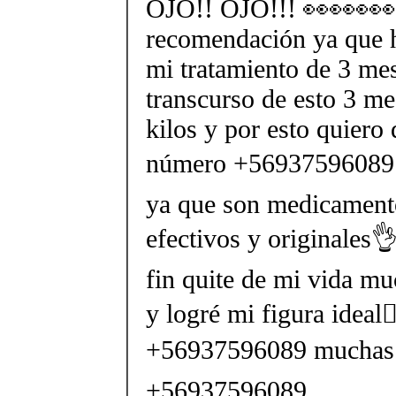
OJO!! OJO!!! 👀👀👀👀
recomendación ya que h
mi tratamiento de 3 mes
transcurso de esto 3 me
kilos y por esto quiero 
número +56937596089 
ya que son medicament
efectivos y originales
fin quite de mi vida mu
y logré mi figura ideal🤸‍♀️
+56937596089 muchas 
+56937596089