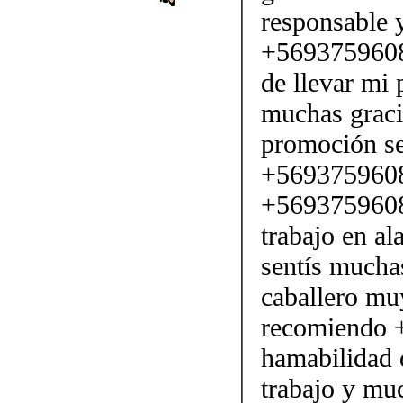
responsable 
+56937596089
de llevar mi 
muchas graci
promoción se
+56937596089
+56937596089
trabajo en a
sentís mucha
caballero mu
recomiendo 
hamabilidad 
trabajo y muc