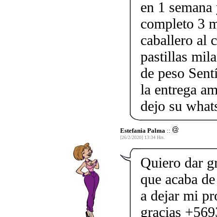
en 1 semana 
completo 3 m
caballero al 
pastillas mil
de peso Sent
la entrega am
dejo su wha
Estefania Palma
::
[26/2/2020] 13:34 Hrs.
Quiero dar g
que acaba de 
a dejar mi p
gracias +56