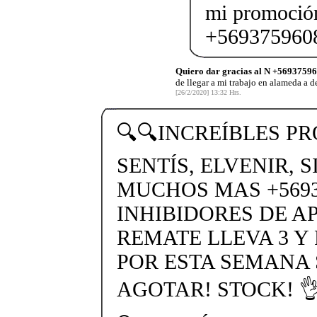
mi promoción
+569375960
Quiero dar gracias al N +5693759
de llegar a mi trabajo en alameda a 
[26/2/2020] 13:32 Hrs.
🔍🔍INCREÍBLES P
SENTÍS, ELVENIR, 
MUCHOS MAS +56937
INHIBIDORES DE A
REMATE LLEVA 3 Y
POR ESTA SEMANA
AGOTAR! STOCK! 👌