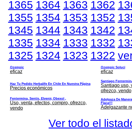
1365
1364
1363
1362
13
1355
1354
1353
1352
13
1345
1344
1343
1342
13
1335
1334
1333
1332
13
1325
1324
1323
1322
ve
Ozempic
Ozempic Soluci
eficaz
eficaz
Santiago Fentermina,
Haz Tu Pedido Herbalife En Chile En Nuestra Página
Santiago uso, 
Precios económicos
ofrezco, vendo
Fentermina, Sentis, Elvenir, Obexol ,
Adelgaza De Manera 
Uso, venta, efectos, compro, ofrezco,
Flaca!!!
Adelgazante nue
vendo
Ver todo el lista