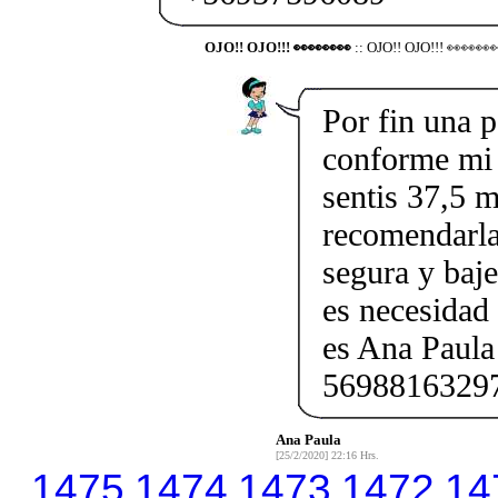
OJO!! OJO!!! 👀👀👀👀
:: OJO!! OJO!!! 👀👀👀
Por fin una 
conforme mi 
sentis 37,5 
recomendarla
segura y baj
es necesidad
es Ana Paula
5698816329
Ana Paula
[25/2/2020] 22:16 Hrs.
1475
1474
1473
1472
14