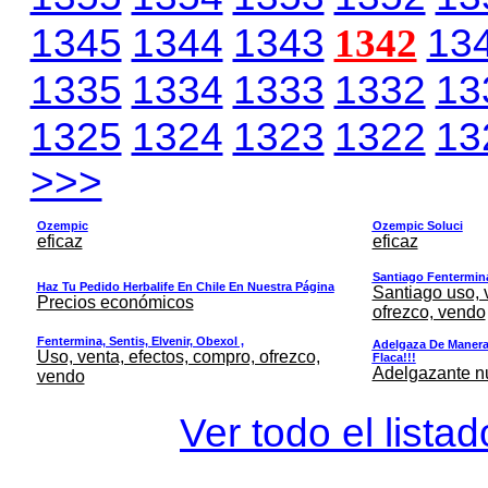
1345
1344
1343
1342
13
1335
1334
1333
1332
13
1325
1324
1323
1322
13
>>>
Ozempic
Ozempic Soluci
eficaz
eficaz
Santiago Fentermina,
Haz Tu Pedido Herbalife En Chile En Nuestra Página
Santiago uso, 
Precios económicos
ofrezco, vendo
Fentermina, Sentis, Elvenir, Obexol ,
Adelgaza De Manera 
Uso, venta, efectos, compro, ofrezco,
Flaca!!!
Adelgazante nue
vendo
Ver todo el lista