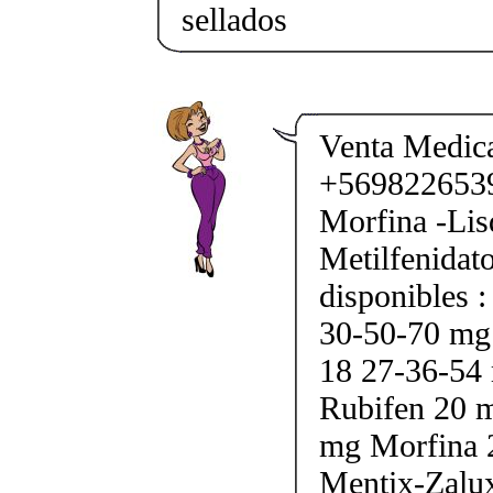
sellados
Venta Medic
+56982265397
Morfina -Lis
Metilfenidat
disponibles 
30-50-70 mg
18 27-36-54 
Rubifen 20 m
mg Morfina 
Mentix-Zalu