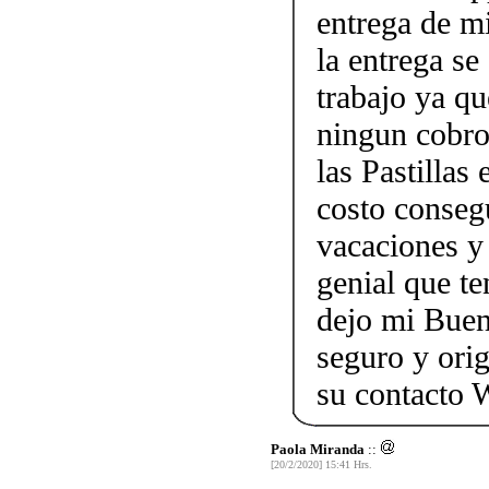
entrega de mi
la entrega se
trabajo ya qu
ningun cobro
las Pastillas
costo consegu
vacaciones y
genial que t
dejo mi Buen
seguro y ori
su contacto
Paola Miranda
::
[20/2/2020] 15:41 Hrs.