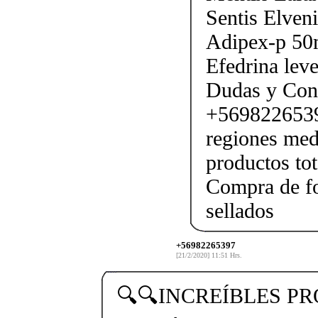
Sentis Elven
Adipex-p 50m
Efedrina lev
Dudas y Con
+56982265397
regiones medi
productos tot
Compra de f
sellados
+56982265397
[21/2/2020] 11:51 Hrs.
🔍🔍INCREÍBLES P