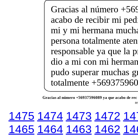
Gracias al número +56
acabo de recibir mi ped
mi y mi hermana mucha
persona totalmente at
responsable ya que la 
dio a mi con mi herma
pudo superar muchas gr
totalmente +56937596
Gracias al número +56937596089 ya que acabo de rec
r
1475
1474
1473
1472
14
1465
1464
1463
1462
14