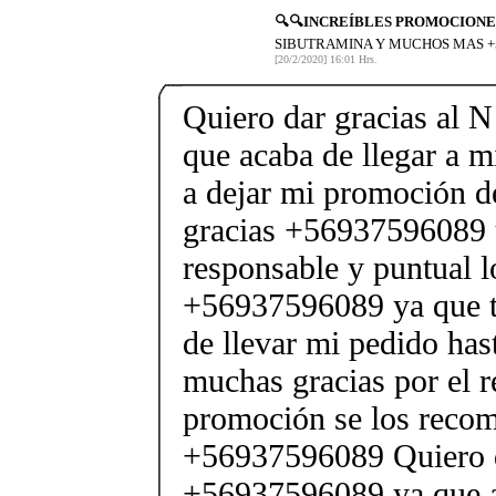
🔍🔍INCREÍBLES PROMOCIONES
SIBUTRAMINA Y MUCHOS MAS +5
[20/2/2020] 16:01 Hrs.
Quiero dar gracias al
que acaba de llegar a m
a dejar mi promoción d
gracias +56937596089 
responsable y puntual 
+56937596089 ya que t
de llevar mi pedido has
muchas gracias por el 
promoción se los reco
+56937596089 Quiero d
+56937596089 ya que ac