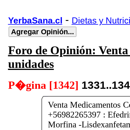
-
YerbaSana.cl
Dietas y Nutric
Foro de Opinión: Venta 
unidades
P�gina [1342]
1331..13
Venta Medicamentos Co
+56982265397 : Efedri
Morfina -Lisdexanfeta