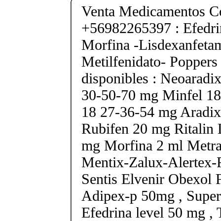
Venta Medicamentos Co
+56982265397 : Efedri
Morfina -Lisdexanfeta
Metilfenidato- Poppers
disponibles : Neoarad
30-50-70 mg Minfel 18
18 27-36-54 mg Aradix
Rubifen 20 mg Ritalin 
mg Morfina 2 ml Metra
Mentix-Zalux-Alertex-
Sentis Elvenir Obexol 
Adipex-p 50mg , Super
Efedrina level 50 mg ,