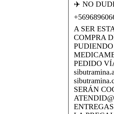
✈️ NO DU
+569689606
A SER EST
COMPRA D
PUDIENDO 
MEDICAME
PEDIDO VÍ
sibutramina
sibutramina
SERÁN CO
ATENDID@S
ENTREGAS