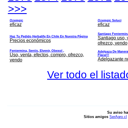
>>>
Ozempic
Ozempic Soluci
eficaz
eficaz
Santiago Fentermina,
Haz Tu Pedido Herbalife En Chile En Nuestra Página
Santiago uso, 
Precios económicos
ofrezco, vendo
Fentermina, Sentis, Elvenir, Obexol ,
Adelgaza De Manera 
Uso, venta, efectos, compro, ofrezco,
Flaca!!!
Adelgazante nue
vendo
Ver todo el lista
Su aviso ha
Sitios amigos
SerAgro.cl