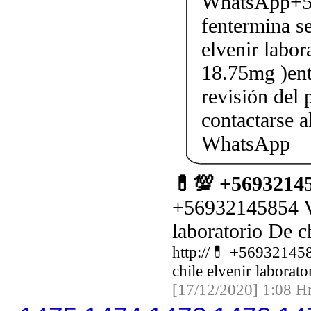
WhatsApp+5
fentermina se
elvenir labor
18.75mg )ent
revisión del 
contactarse
WhatsApp
💊💯 +56932145
+56932145854 Ve
laboratorio De ch
http://💊 +569321458
chile elvenir laborato
[17/12/2020] 1:08 Hr