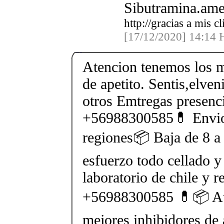
Sibutramina.ame
http://gracias a mis 
[17/12/2020] 14:14 H
Atencion tenemos los m
de apetito. Sentis,elven
otros Emtregas presenci
+56988300585💊 Envios
regiones📦 Baja de 8 a 
esfuerzo todo cellado y
laboratorio de chile y r
+56988300585 💊📦 At
mejores inhibidores de 