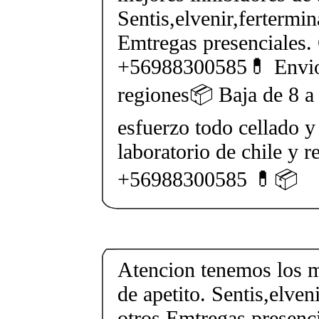
Sentis,elvenir,fertermin
Emtregas presenciales.
+56988300585💊 Envios
regiones📦 Baja de 8 a 
esfuerzo todo cellado y
laboratorio de chile y r
+56988300585 💊📦
Atencion tenemos los m
de apetito. Sentis,elven
otros Emtregas presenci