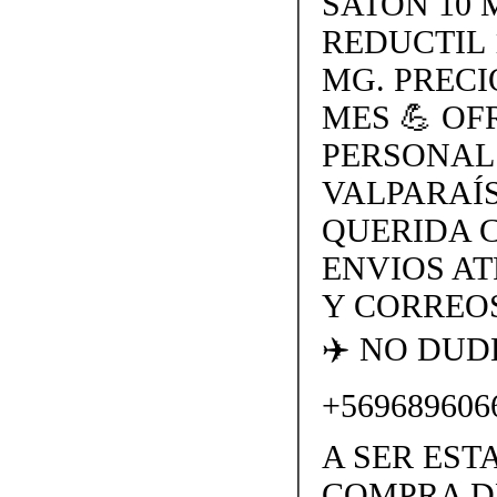
SATON 10 
REDUCTIL 
MG. PRECI
MES 💪 O
PERSONAL
VALPARAÍS
QUERIDA 
ENVIOS AT
Y CORREOS
✈️ NO DU
+569689606
A SER EST
COMPRA D