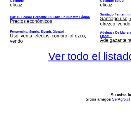
Ozempic
Ozempic Soluci
eficaz
eficaz
Santiago Fentermina,
Haz Tu Pedido Herbalife En Chile En Nuestra Página
Santiago uso, 
Precios económicos
ofrezco, vendo
Fentermina, Sentis, Elvenir, Obexol ,
Adelgaza De Manera 
Uso, venta, efectos, compro, ofrezco,
Flaca!!!
Adelgazante nue
vendo
Ver todo el lista
Su aviso h
Sitios amigos
SerAgro.cl