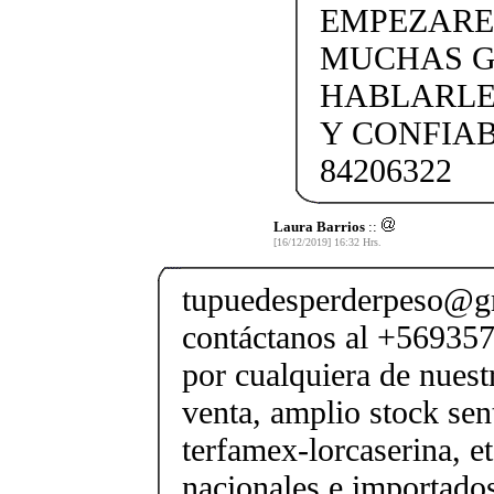
EMPEZARE
MUCHAS G
HABLARLE
Y CONFIAB
84206322
Laura Barrios
::
[16/12/2019] 16:32 Hrs.
tupuedesperderpeso@g
contáctanos al +569357
por cualquiera de nuest
venta, amplio stock sen
terfamex-lorcaserina, e
nacionales e importado