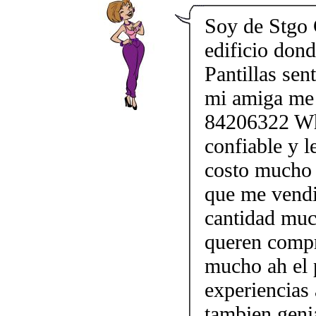
Soy de Stgo 
edificio don
Pantillas sen
mi amiga me 
84206322 Wha
confiable y l
costo mucho 
que me vendi
cantidad muc
queren compr
mucho ah el 
experiencias
tambien geni