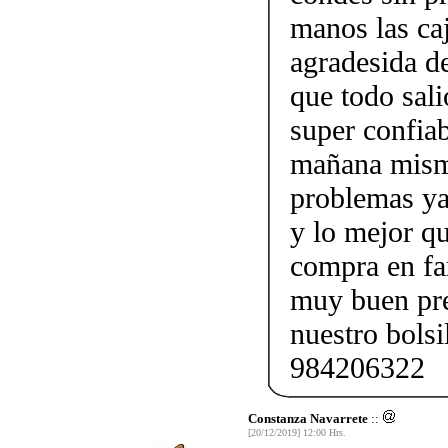
manos las ca
agradesida 
que todo sali
super confia
mañana mismo
problemas ya 
y lo mejor qu
compra en fa
muy buen pre
nuestro bols
984206322
Constanza Navarrete
::
[20/12/2019] 12:00 Hrs.