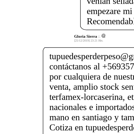
venian sella
empezare mi 
Recomendab
Gloria Sierra
::
[25/12/2019] 23:21 Hrs.
tupuedesperderpeso@g
contáctanos al +569357
por cualquiera de nuest
venta, amplio stock sen
terfamex-lorcaserina, e
nacionales e importado
mano en santiago y tam
Cotiza en tupuedesper