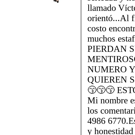
llamado Víct
orientó...Al 
costo encontr
muchos esta
PIERDAN 
MENTIROS
NUMERO Y
QUIEREN S
😙😙😙 ES
Mi nombre e
los comentar
4986 6770.Es
y honestidad 