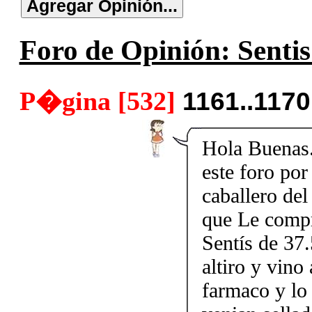
Foro de Opinión: Sentis
P�gina [532]
1161..117
Hola Buenas..
este foro por
caballero de
que Le compr
Sentís de 37.
altiro y vino
farmaco y lo 