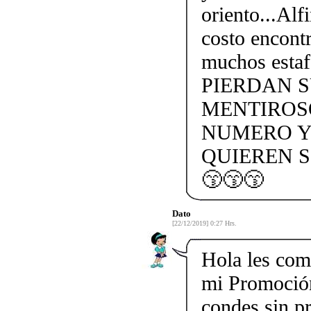
oriento...Alf
costo encontr
muchos esta
PIERDAN 
MENTIROS
NUMERO Y
QUIEREN S
😙😙😙
Dato
[22/12/2019] 0:27 Hrs.
Hola les com
mi Promoción
condes sin p