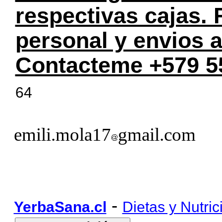
respectivas cajas.
personal y envios a
Contacteme +579 5
64
emili.mola17
gmail.com
-
YerbaSana.cl
Dietas y Nutric