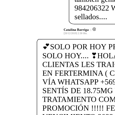
984206322 W
sellados....
Catalina Barriga
::
[20/12/2019] 2:30 Hrs.
💕SOLO POR HOY 
SOLO HOY.... ❣HOL
CLIENTAS LES TRA
EN FERTERMINA (
VÍA WHATSAPP +569 
SENTÍS DE 18.75MG
TRATAMIENTO COM
PROMOCIÓN !!!!! F