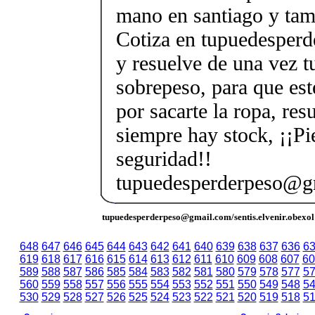
mano en santiago y tam
Cotiza en tupuedesper
y resuelve de una vez 
sobrepeso, para que est
por sacarte la ropa, re
siempre hay stock, ¡¡Pi
seguridad!!
tupuedesperderpeso@g
tupuedesperderpeso@gmail.com/sentis.elvenir.obexol
648
647
646
645
644
643
642
641
640
639
638
637
636
6
619
618
617
616
615
614
613
612
611
610
609
608
607
60
589
588
587
586
585
584
583
582
581
580
579
578
577
5
560
559
558
557
556
555
554
553
552
551
550
549
548
5
530
529
528
527
526
525
524
523
522
521
520
519
518
5