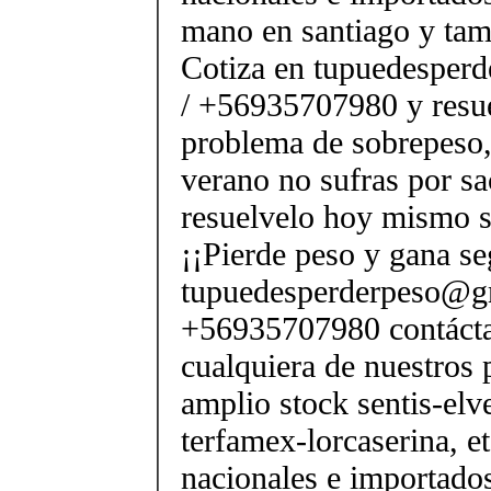
mano en santiago y tam
Cotiza en tupuedesper
/ +56935707980 y resue
problema de sobrepeso,
verano no sufras por sac
resuelvelo hoy mismo s
¡¡Pierde peso y gana se
tupuedesperderpeso@g
+56935707980 contácta
cualquiera de nuestros 
amplio stock sentis-elv
terfamex-lorcaserina, e
nacionales e importado