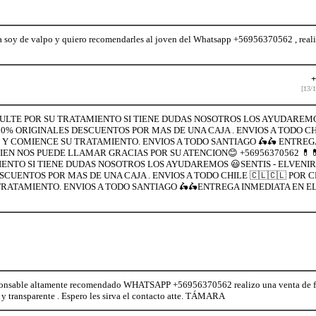
soy de valpo y quiero recomendarles al joven del Whatsapp +56956370562 , reali
+
[13/1
NSULTE POR SU TRATAMIENTO SI TIENE DUDAS NOSOTROS LOS AYUDAREMO
% ORIGINALES DESCUENTOS POR MAS DE UNA CAJA . ENVIOS A TODO CHI
 Y COMIENCE SU TRATAMIENTO. ENVIOS A TODO SANTIAGO 🛵🛵 ENTREG
BIEN NOS PUEDE LLAMAR GRACIAS POR SU ATENCION😊 +56956370562 💊
IENTO SI TIENE DUDAS NOSOTROS LOS AYUDAREMOS 😃SENTIS - ELVENIR
UENTOS POR MAS DE UNA CAJA . ENVIOS A TODO CHILE 🇨🇱🇨🇱 POR C
RATAMIENTO. ENVIOS A TODO SANTIAGO 🛵🛵ENTREGA INMEDIATA EN EL 
ponsable altamente recomendado WHATSAPP +56956370562 realizo una venta de fár
 y transparente . Espero les sirva el contacto atte. TÁMARA