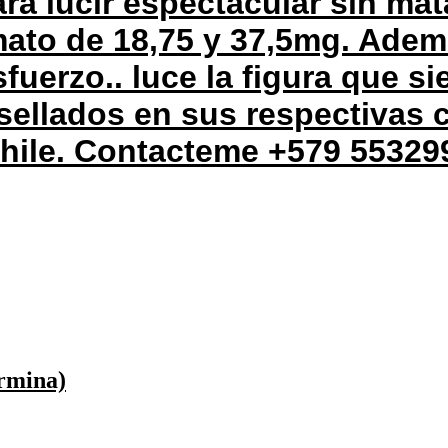
ra lucir espectacular sin mat
mato de 18,75 y 37,5mg. Ade
fuerzo.. luce la figura que s
sellados en sus respectivas 
chile. Contacteme +579 55329
ermina)