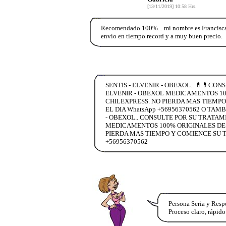
[13/11/2019] 10:58 Hrs.
Recomendado 100%... mi nombre es Francisca 
envío en tiempo record y a muy buen precio.
SENTIS - ELVENIR - OBEXOL.. 💊💊CO
ELVENIR - OBEXOL MEDICAMENTOS 100
CHILEXPRESS. NO PIERDA MAS TIEMPO
EL DIA WhatsApp +56956370562 O TAM
- OBEXOL.. CONSULTE POR SU TRATAM
MEDICAMENTOS 100% ORIGINALES DESC
PIERDA MAS TIEMPO Y COMIENCE SU T
+56956370562
Persona Seria y Res
Proceso claro, rápido