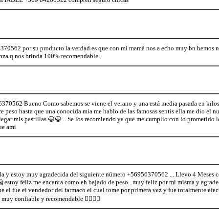
56370562 por su producto la verdad es que con mi mamá nos a echo muy bn hemos 
anza q nos brinda 100% recomendable.
56370562 Bueno Como sabemos se viene el verano y una está media pasada en kilos
e peso hasta que una conocida mia me hablo de las famosas sentis ella me dio el 
llegar mis pastillas 😀😀... Se los recomiendo ya que me cumplio con lo prometido l
ue ami
a y estoy muy agradecida del siguiente número +56956370562 ... Llevo 4 Meses co
. 🤗 estoy feliz me encanta como eh bajado de peso...muy feliz por mi misma y agra
el fue el vendedor del farmaco el cual tome por primera vez y fue totalmente efec
 muy confiable y recomendable 👍🏻💃🏻