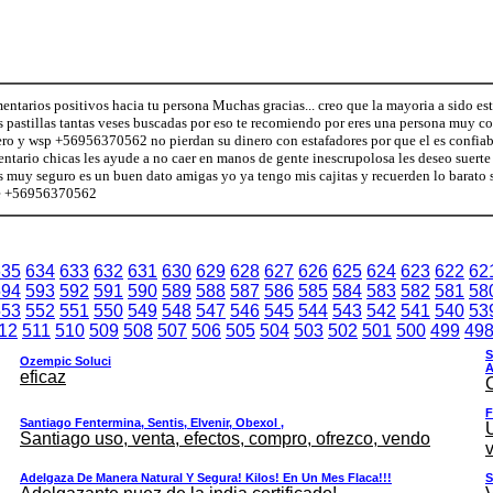
tarios positivos hacia tu persona Muchas gracias... creo que la mayoria a sido est
s pastillas tantas veses buscadas por eso te recomiendo por eres una persona muy c
ero y wsp +56956370562 no pierdan su dinero con estafadores por que el es confiabl
ntario chicas les ayude a no caer en manos de gente inescrupolosa les deseo suerte
s muy seguro es un buen dato amigas yo ya tengo mis cajitas y recuerden lo barato 
eee +56956370562
635
634
633
632
631
630
629
628
627
626
625
624
623
622
62
594
593
592
591
590
589
588
587
586
585
584
583
582
581
58
553
552
551
550
549
548
547
546
545
544
543
542
541
540
53
12
511
510
509
508
507
506
505
504
503
502
501
500
499
49
S
Ozempic Soluci
A
eficaz
F
Santiago Fentermina, Sentis, Elvenir, Obexol ,
Santiago uso, venta, efectos, compro, ofrezco, vendo
v
Adelgaza De Manera Natural Y Segura! Kilos! En Un Mes Flaca!!!
S