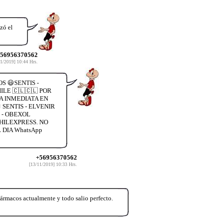
zó el
56956370562
1/2019] 10:44 Hrs.
S 😃SENTIS -
LE 🇨🇱🇨🇱 POR
A INMEDIATA EN
SENTIS - ELVENIR
 - OBEXOL
HILEXPRESS. NO
DIA WhatsApp
+56956370562
[13/11/2019] 10:33 Hrs.
macos actualmente y todo salio perfecto.