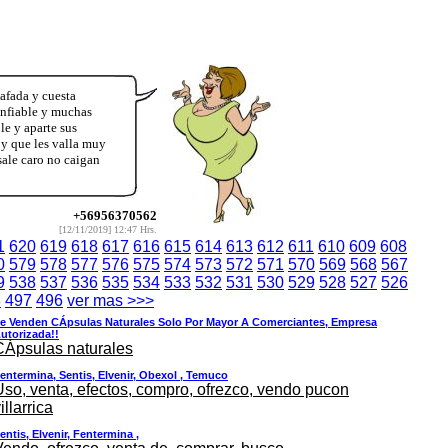
afada y cuesta
onfiable y muchas
e y aparte sus
 y que les valla muy
sale caro no caigan
+56956370562
[12/11/2019] 12:47 Hrs.
1
620
619
618
617
616
615
614
613
612
611
610
609
608
0
579
578
577
576
575
574
573
572
571
570
569
568
567
9
538
537
536
535
534
533
532
531
530
529
528
527
526
8
497
496
ver mas >>>
e Venden CÁpsulas Naturales Solo Por Mayor A Comerciantes, Empresa
utorizada!!
CÁpsulas naturales
entermina, Sentis, Elvenir, Obexol , Temuco
Uso, venta, efectos, compro, ofrezco, vendo pucon
illarrica
entis, Elvenir, Fentermina ,