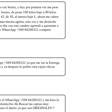
on Sentis, y hoy por primera vez me pese
 bueno, de pesar 100 kilos baje a 89 kilos
 a 42, de XL al menos baje L, ahora me caben
tomar mucha agüita, solo eso y me desinche
 en día con este cambio aprendí a quererme a
 dato WhatsApp +569 84206322 compren
App +569 84206322 ya que me iso la Entrega
 y ya despues le pedire otra cajita chicas
 el WhatsApp +569 84206322 y me hiso la
 domicilio Ah Buscar las cajitas muy
paso el datito ya que son ORIGINALES !!