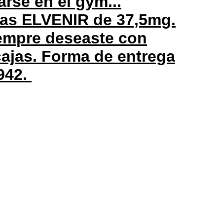
arse en el gym...
mas ELVENIR de 37,5mg.
iempre deseaste con
cajas. Forma de entrega
942.