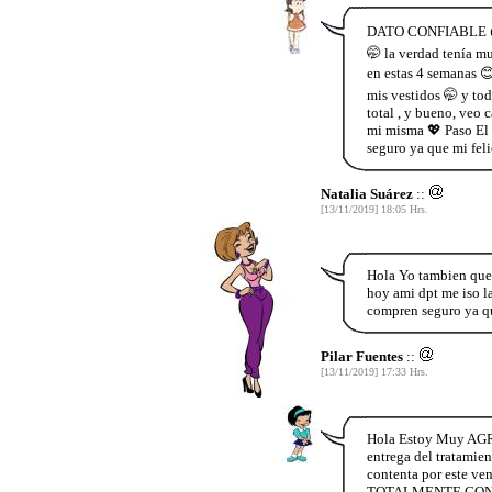
DATO CONFIABLE 👉👉
🤭 la verdad tenía m
en estas 4 semanas 😊
mis vestidos 🤭 y to
total , y bueno, veo 
mi misma 💖 Paso El
seguro ya que mi fel
Natalia Suárez
::
[13/11/2019] 18:05 Hrs.
Hola Yo tambien que
hoy ami dpt me iso la
compren seguro ya qu
Pilar Fuentes
::
[13/11/2019] 17:33 Hrs.
Hola Estoy Muy AGR
entrega del tratamien
contenta por este ve
TOTALMENTE CONFIA