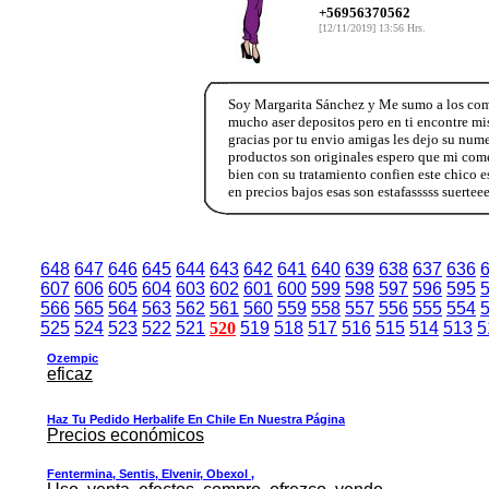
+56956370562
[12/11/2019] 13:56 Hrs.
Soy Margarita Sánchez y Me sumo a los comen
mucho aser depositos pero en ti encontre mi
gracias por tu envio amigas les dejo su num
productos son originales espero que mi come
bien con su tratamiento confien este chico e
en precios bajos esas son estafasssss suert
648
647
646
645
644
643
642
641
640
639
638
637
636
607
606
605
604
603
602
601
600
599
598
597
596
595
566
565
564
563
562
561
560
559
558
557
556
555
554
525
524
523
522
521
520
519
518
517
516
515
514
513
5
Ozempic
eficaz
Haz Tu Pedido Herbalife En Chile En Nuestra Página
Precios económicos
Fentermina, Sentis, Elvenir, Obexol ,