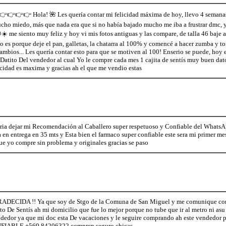
👉👉 Hola! 🌺 Les quería contar mi felicidad máxima de hoy, llevo 4 semanas c
ucho miedo, más que nada era que si no había bajado mucho me iba a frustrar dmc, y
☀️ me siento muy feliz y hoy vi mis fotos antiguas y las compare, de talla 46 baje
do es porque deje el pan, galletas, la chatarra al 100% y comencé a hacer zumba y 
cambios... Les quería contar esto para que se motiven al 100! Enserio se puede, hoy
 Datito Del vendedor al cual Yo le compre cada mes 1 cajita de sentís muy buen
icidad es maxima y gracias ah el que me vendio estas
ria dejar mi Recomendación al Caballero super respetuoso y Confiable del Whats
 en entrega en 35 mts y Esta bien el farmaco super confiable este sera mi primer mes
e yo compre sin problema y originales gracias se paso
ADECIDA !! Ya que soy de Stgo de la Comuna de San Miguel y me comunique con
to De Sentís ah mi domicilio que fue lo mejor porque no tube que ir al metro ni asu
ndedor ya que mi doc esta De vacaciones y le seguire comprando ah este vendedor 
BLE +569 84206322 compren seguro chicas