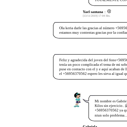
Yael santana
::
[13/11/2019] 17:04 Hrs.
Ola keria darle las gracias al número +569
estamos muy contentas gracias por la confi
Feliz y agradecida del joven del fono+569
tenía un poco complicada el tema de mi sobr
puse en contacto con el y e aquí acaban de 
el +56956370562 espero les sirva al igual q
Mi nombre es Gabriel
Kilos sin ejercicio.
+56956370562 ya que 
niun solo problema...
Gabriela