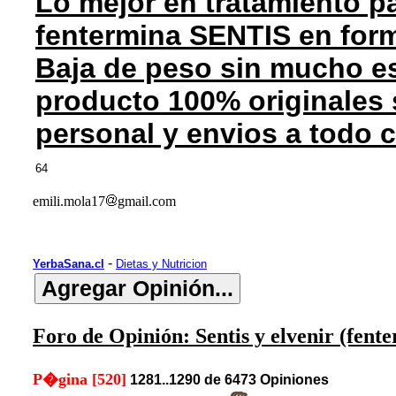
Lo mejor en tratamiento pa
fentermina SENTIS en for
Baja de peso sin mucho es
producto 100% originales 
personal y envios a todo 
64
emili.mola17
gmail.com
-
YerbaSana.cl
Dietas y Nutricion
Foro de Opinión: Sentis y elvenir (fent
P�gina [520]
1281..1290 de 6473 Opiniones