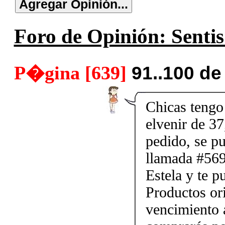
Foro de Opinión: Sentis
P�gina [639]
91..100 de
Chicas tengo 
elvenir de 37
pedido, se p
llamada #56
Estela y te p
Productos ori
vencimiento a