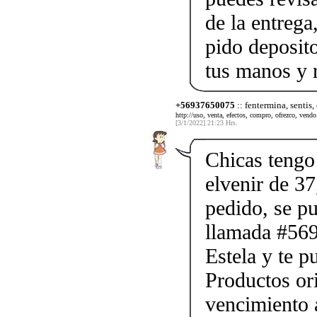
de la entrega
pido deposito
tus manos y 
+56937650075
:: fentermina, sentis,
http://uso, venta, efectos, compro, ofrezco, vendo.
[3/1/2022] 21:23 Hrs.
Chicas tengo 
elvenir de 37
pedido, se p
llamada #56
Estela y te p
Productos ori
vencimiento a