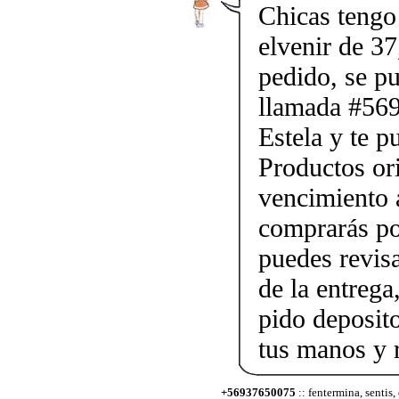
Chicas tengo 
elvenir de 37
pedido, se p
llamada #56
Estela y te p
Productos ori
vencimiento a
comprarás po
puedes revis
de la entrega
pido deposito
tus manos y 
+56937650075
:: fentermina, sentis,