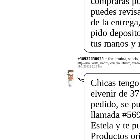
comprarás po
puedes revis
de la entrega
pido deposito
tus manos y 
+56937650075
:: fentermina, sentis,
http://uso, venta, efectos, compro, ofrezco, vendo.
[4/1/2022] 2:26 Hrs.
Chicas tengo 
elvenir de 37
pedido, se p
llamada #56
Estela y te p
Productos ori