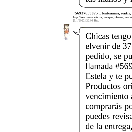
+56937650075
:: fentermina, sentis,
http://uso, venta, efectos, compro, ofrezco, vendo.
[3/1/2022] 22:03 Hrs.
Chicas tengo 
elvenir de 37
pedido, se p
llamada #56
Estela y te p
Productos ori
vencimiento a
comprarás po
puedes revis
de la entrega