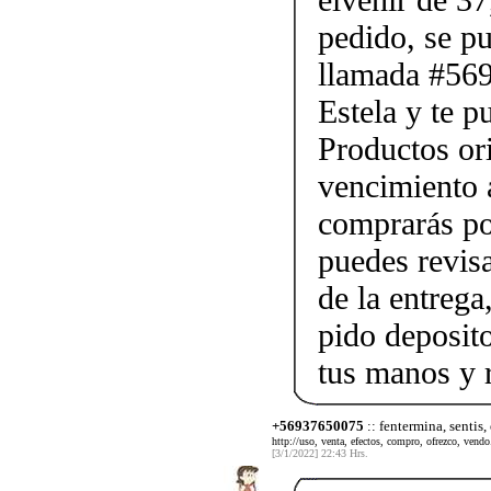
pedido, se p
llamada #56
Estela y te p
Productos ori
vencimiento a
comprarás po
puedes revis
de la entrega
pido deposito
tus manos y 
+56937650075
:: fentermina, sentis,
http://uso, venta, efectos, compro, ofrezco, vendo.
[3/1/2022] 22:43 Hrs.