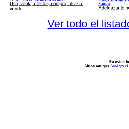
Adelgaza De Manera 
Uso, venta, efectos, compro, ofrezco,
Flaca!!!
Adelgazante nue
vendo
Ver todo el lista
Su aviso h
Sitios amigos
SerAgro.cl