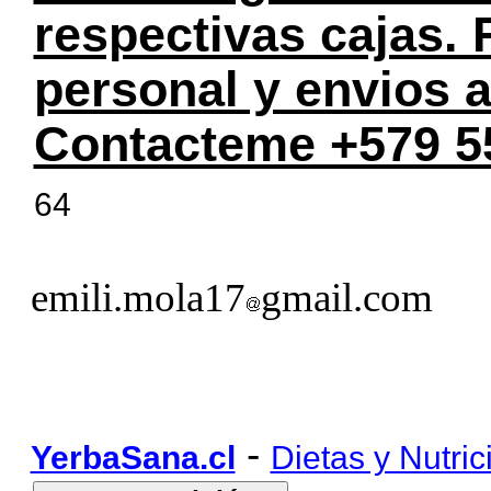
respectivas cajas.
personal y envios a
Contacteme +579 5
64
emili.mola17
gmail.com
-
YerbaSana.cl
Dietas y Nutric