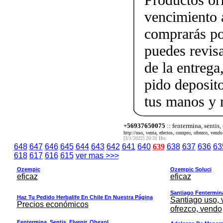
vencimiento a
comprarás po
puedes revis
de la entrega
pido deposito
tus manos y 
+56937650075
:: fentermina, sentis,
http://uso, venta, efectos, compro, ofrezco, vendo.
[3/1/2022] 20:31 Hrs.
648
647
646
645
644
643
642
641
640
639
638
637
636
63
618
617
616
615
ver mas >>>
Ozempic
Ozempic Soluci
eficaz
eficaz
Santiago Fentermina,
Haz Tu Pedido Herbalife En Chile En Nuestra Página
Santiago uso, 
Precios económicos
ofrezco, vendo
Fentermina, Sentis, Elvenir, Obexol ,