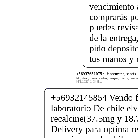
vencimiento a
comprarás po
puedes revis
de la entrega
pido deposito
tus manos y 
+56937650075
:: fentermina, sentis,
http://uso, venta, efectos, compro, ofrezco, vendo.
[4/1/2022] 2:05 Hrs.
+56932145854 Vendo fe
laboratorio De chile elv
recalcine(37.5mg y 18.
Delivery para optima re