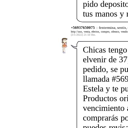
pido deposito
tus manos y 
+56937650075
:: fentermina, sentis,
http://uso, venta, efectos, compro, ofrezco, vendo.
[3/1/2022] 21:50 Hrs.
Chicas tengo 
elvenir de 37
pedido, se p
llamada #56
Estela y te p
Productos ori
vencimiento a
comprarás po
puedes revis