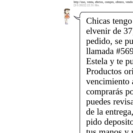
http://uso, venta, efectos, compro, ofrezco, vendo.
[3/1/2022] 22:31 Hrs.
Chicas tengo 
elvenir de 37
pedido, se p
llamada #56
Estela y te p
Productos ori
vencimiento a
comprarás po
puedes revis
de la entrega
pido deposito
tus manos y 