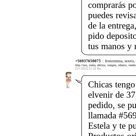
comprarás po
puedes revis
de la entrega
pido deposito
tus manos y 
+56937650075
:: fentermina, sentis,
http://uso, venta, efectos, compro, ofrezco, vendo.
[3/1/2022] 21:10 Hrs.
Chicas tengo 
elvenir de 37
pedido, se p
llamada #56
Estela y te p
Productos ori