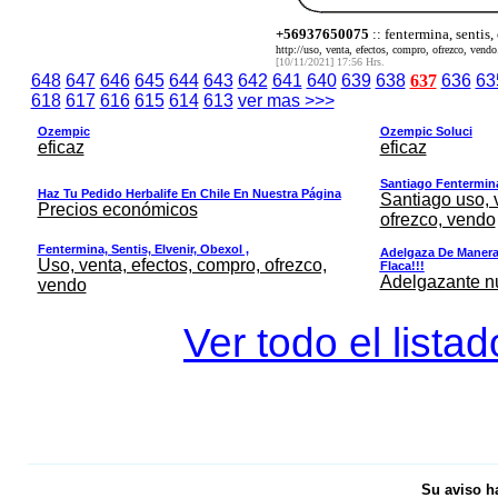
+56937650075
:: fentermina, sentis,
http://uso, venta, efectos, compro, ofrezco, vendo.
[10/11/2021] 17:56 Hrs.
648
647
646
645
644
643
642
641
640
639
638
637
636
63
618
617
616
615
614
613
ver mas >>>
Ozempic
Ozempic Soluci
eficaz
eficaz
Santiago Fentermina,
Haz Tu Pedido Herbalife En Chile En Nuestra Página
Santiago uso, 
Precios económicos
ofrezco, vendo
Fentermina, Sentis, Elvenir, Obexol ,
Adelgaza De Manera 
Uso, venta, efectos, compro, ofrezco,
Flaca!!!
Adelgazante nue
vendo
Ver todo el lista
Su aviso h