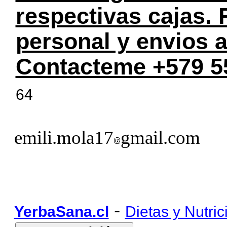
respectivas cajas.
personal y envios a
Contacteme +579 5
64
emili.mola17
gmail.com
-
YerbaSana.cl
Dietas y Nutric