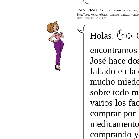
+56937650075
:: fentermina, sentis,
http://uso, venta, efectos, compro, ofrezco, vendo.
[18/11/2021] 15:34 Hrs.
Holas. ✋☺️ 
encontramos 
José hace do
fallado en la
mucho miedo 
sobre todo mi
varios los fa
comprar por 
medicamento.
comprando y 