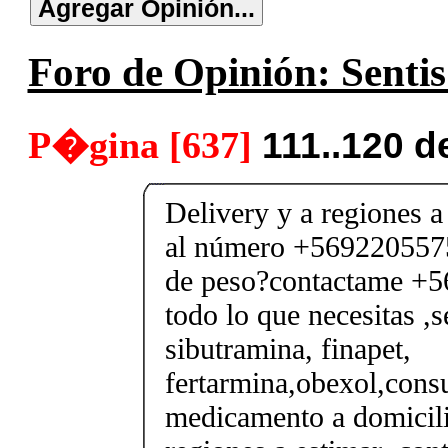
Foro de Opinión: Sentis
P�gina [637]
111..120 d
Delivery y a regiones a
al número +5692205575
de peso?contactame +
todo lo que necesitas ,se
sibutramina, finapet,
fertarmina,obexol,consu
medicamento a domicili