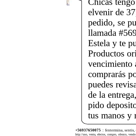
Chicas tengo 
elvenir de 37
pedido, se p
llamada #56
Estela y te p
Productos ori
vencimiento a
comprarás po
puedes revis
de la entrega
pido deposito
tus manos y 
+56937650075
:: fentermina, sentis,
http://uso, venta, efectos, compro, ofrezco, vendo.