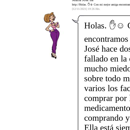
http://Holas. ✋☺️ Con mi mejor amiga encontramo
[12/11/2021] 19:26 Hrs.
Holas. ✋☺️ 
encontramos 
José hace do
fallado en la
mucho miedo 
sobre todo mi
varios los fa
comprar por 
medicamento.
comprando y 
Ella está sie