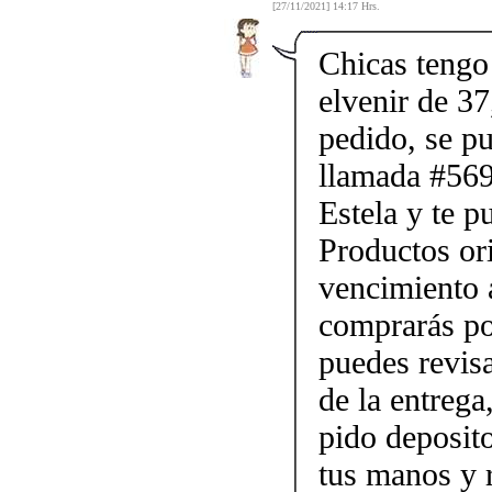
[27/11/2021] 14:17 Hrs.
Chicas tengo 
elvenir de 37
pedido, se p
llamada #56
Estela y te p
Productos ori
vencimiento a
comprarás po
puedes revis
de la entrega
pido deposito
tus manos y 