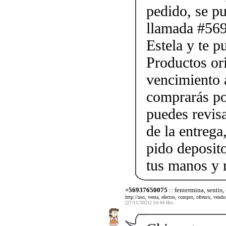
pedido, se p
llamada #56
Estela y te p
Productos ori
vencimiento a
comprarás po
puedes revis
de la entrega
pido deposito
tus manos y 
+56937650075
:: fentermina, sentis,
http://uso, venta, efectos, compro, ofrezco, vendo.
[27/11/2021] 14:44 Hrs.