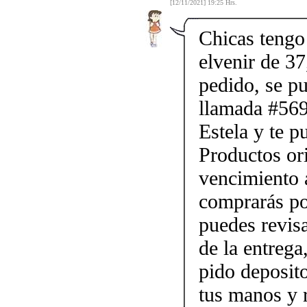
[12/11/2021] 19:25 Hrs.
Chicas tengo 
elvenir de 37
pedido, se p
llamada #56
Estela y te p
Productos ori
vencimiento a
comprarás po
puedes revis
de la entrega
pido deposito
tus manos y 