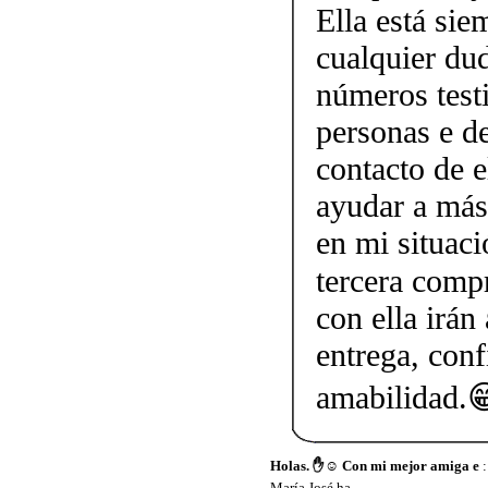
Ella está sie
cualquier dud
números testi
personas e d
contacto de 
ayudar a más
en mi situaci
tercera comp
con ella irán
entrega, conf
amabilidad.
Holas. ✋☺️ Con mi mejor amiga e
:
María José ha